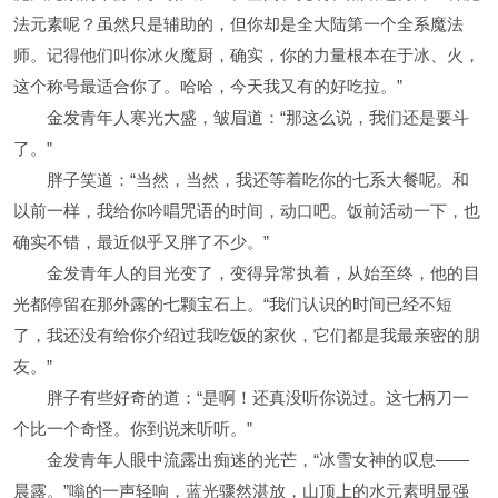
法元素呢？虽然只是辅助的，但你却是全大陆第一个全系魔法
师。记得他们叫你冰火魔厨，确实，你的力量根本在于冰、火，
这个称号最适合你了。哈哈，今天我又有的好吃拉。”
金发青年人寒光大盛，皱眉道：“那这么说，我们还是要斗
了。”
胖子笑道：“当然，当然，我还等着吃你的七系大餐呢。和
以前一样，我给你吟唱咒语的时间，动口吧。饭前活动一下，也
确实不错，最近似乎又胖了不少。”
金发青年人的目光变了，变得异常执着，从始至终，他的目
光都停留在那外露的七颗宝石上。“我们认识的时间已经不短
了，我还没有给你介绍过我吃饭的家伙，它们都是我最亲密的朋
友。”
胖子有些好奇的道：“是啊！还真没听你说过。这七柄刀一
个比一个奇怪。你到说来听听。”
金发青年人眼中流露出痴迷的光芒，“冰雪女神的叹息——
晨露。”嗡的一声轻响，蓝光骤然湛放，山顶上的水元素明显强