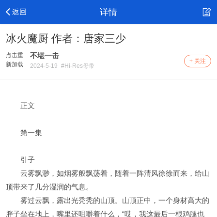
详情
冰火魔厨 作者：唐家三少
不堪一击
点击重
+ 关注
新加载
2024-5-19
#Hi-Res母带
正文
第一集
引子
云雾飘渺，如烟雾般飘荡着，随着一阵清风徐徐而来，给山
顶带来了几分湿润的气息。
雾过云飘，露出光秃秃的山顶。山顶正中，一个身材高大的
胖子坐在地上，嘴里还咀嚼着什么，“哎，我这最后一根鸡腿也