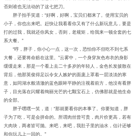
否则谁也无法动的了这七把刀。
胖子拍手笑道：“好啊，好啊，宝贝们都来了。使用宝贝的
小子，你也出来吧。赶快让我看看你又有了什么新玩意儿，要是
打的过我，我就还你凤女，否则，老规矩，给我来一顿全套的七
系大餐。”
“哼，胖子，你小心一点，这一次，恐怕你不但吃不到七系
大餐，还要将命赔在这里。”云雾中，一个身穿灰色布衣的身影
缓缓走来，那是一个看上去二十多岁的年轻人，金色长发披散在
背后，他那英俊得足以令女人嫉妒的面庞上罩着一层淡淡的寒
意，如同湖水般清澈的蓝色眼眸平静的注视着前方，他没有看胖
子，目光落在闪耀着绚丽光芒的七颗宝石上，仿佛那就是他生命
的全部。
胖子嘿嘿一笑，道：“那就要看你的本事了。你要知道，胖
子为了吃，可是会拼命的。所谓肉丝曾可贵，肉片价更高，若有
大肉块，两者皆可抛。来吧，来吧，我肚子里的油水，估计还够
和你玩儿上一回的。”