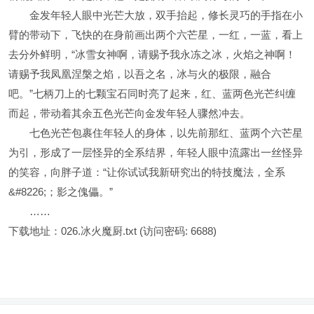
金发年轻人眼中光芒大放，双手抬起，修长灵巧的手指在小
臂的带动下，飞快的在身前画出两个六芒星，一红，一蓝，看上
去分外鲜明，“冰雪女神啊，请赐予我永冻之冰，火焰之神啊！
请赐予我凤凰涅槃之焰，以吾之名，冰与火的极限，融合
吧。”七柄刀上的七颗宝石同时亮了起来，红、蓝两色光芒纠缠
而起，带动着其余五色光芒向金发年轻人骤然冲去。
七色光芒包裹住年轻人的身体，以先前那红、蓝两个六芒星
为引，形成了一层怪异的全系结界，年轻人眼中流露出一丝怪异
的笑容，向胖子道：“让你试试我新研究出的特技魔法，全系
&#8226;；影之傀儡。”
……
下载地址：
026.冰火魔厨.txt
(访问密码: 6688)