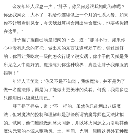
金发年轻人叹息一声，“胖子，你又何必跟我如此为难呢？
你还我凤女，大不了，我给你连续做上一个月的七系大餐。如果
你不让我看到凤女，今天我就算拼命用出生命魔法，也要将你留
在这里。”
胖子捏了捏自己满是肥肉的下巴，道：“那可不行。如果你
心中没有思念的寄托，做出来的东西味道就差了些，尝过最好
的，你再让我吃次一级的怎么行呢？说实话，你小子的天赋是我
所见之人中最好的。魔法练到你这种境界，真是让胖子我佩服的
很啊！”
年轻人苦笑道：“你又不是不知道，我练魔法，并不是为了
做一名魔法师，而是为了能做出更美味的菜肴。何况，我最多也
只能用出八级魔法而已。”
胖子摇了摇头，道：“不一样的。虽然你只能用出八级魔
法，但对魔法的控制和理解却是那些所谓的魔导师也无法比拟
的。试问，他们谁能做到冰火同源，并以冰火同源之力引动其他
魔法元素的本源来驱动风、土、空间、光明、黑暗这另外五种魔