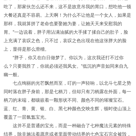
吃了，那家伙怎么还不来，这不是故意吊我的胃口，想吃他一顿
大餐还真是不容易。上天啊！为什么不让他是一个女人，如果是
那样，我就算拼了老命也要娶她为妻，让她天天来安慰我的
胃。”一边说着，胖子用沾满油腻的大手揉了揉自己的肚子，脸
上充满了哀叹之色，只不过，哀叹之色出现在他这张胖大的脸
上，显得是那么滑稽。
“胖子，你又在白日做梦了。你以为，这次我还打不过你
么？只要我胜了，你就必须还我凤女。”低沉的声音如同来自九
幽一般。
七点绚丽的光芒飘然而至，叮的一声轻响，以北斗七星之势
同时落在胖子身前，那是七柄刀，但却只有刀柄露在外面，每一
柄刀的末端，都镶嵌着一颗形状不同、颜色不同的璀璨宝石。
蓝、红、青、黄、银、白、黑七种颜色交映生辉，顿时使山顶上
覆盖了一层氤氲宝光。
这并不是普通的宝光，而是一种融合了七种魔法元素的特殊
结界，除非施法着愿意或者里面带动结界的七色宝石完全被毁，