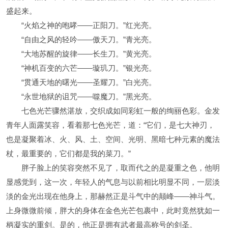
盛起来。
“火焰之神的咆哮——正阳刀。”红光亮。
“自由之风的轻吟——傲天刀。”青光亮。
“大地苏醒的旋律——长生刀。”黄光亮。
“神机百变的六芒——璇玑刀。”银光亮。
“贯通天地的曙光——圣耀刀。”白光亮。
“永世地狱的诅咒——噬魔刀。”黑光亮。
七色光芒骤然湛放，交织成如同彩虹一般的绚丽色彩。金发
青年人面露笑容，看着那七色光芒，道：“它们，是七大神刃，
也是凝聚着冰、火、风、土、空间、光明、黑暗七种元素的魔法
杖，最重要的，它们都是我的菜刀。”
胖子脸上的笑容突然不见了，取而代之的是凝重之色，他明
显感觉到，这一次，年轻人的气息与以前相比明显不同，一层淡
淡的金光出现在他身上，那赫然正是斗气中的颠峰——神斗气。
上身微微前倾，胖大的身体在金色光芒包裹中，此时竟然犹如一
柄凝实的重剑。是的，他正是拥有武者最高称号的剑圣。