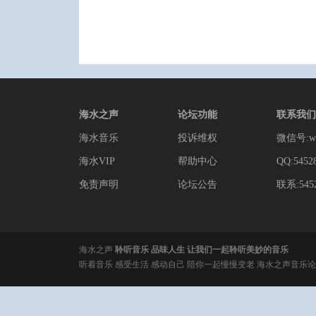
海水之声
论坛功能
联系我们
海水音乐
投诉维权
微信号:wg
海水VIP
帮助中心
QQ:5452
免责声明
论坛公告
联系:5452
海水之声
聆听音乐 品味人生 让我们一起聆听美妙的音乐
听着音乐 感受生活 感动自己 陪你一起慢慢变老 海水之声音乐