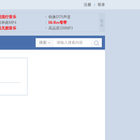
注册
登录
旧流行音乐
镜像DTS声道
音
损单曲MP4
Hi-Res母带
乐
品无损音乐
高品质320MP3
搜索