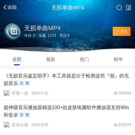
无损单曲MP4
无损单曲MP4
+ 关注
今日: 2
主题: 1173
关注:0
全部
最新
热门
精华
《无损音乐鉴定助手》本工具就是出于检测这些『假』的无
损音乐
顶
图
不堪一击
2024-5-12
309536
超神级音乐播放器精选100+款皮肤电脑软件播放器支持Win
和安卓
顶
图
音乐心情
2025-8-25
835573