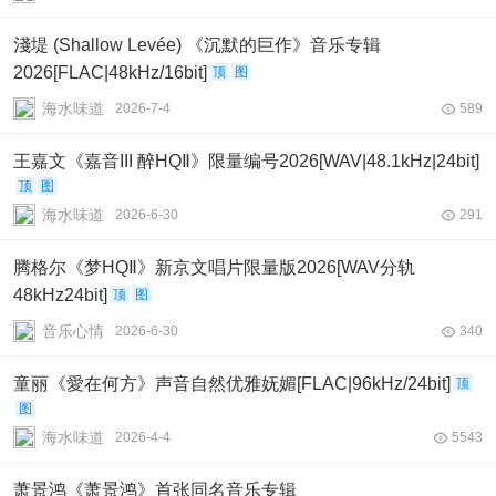
淺堤 (Shallow Levée) 《沉默的巨作》音乐专辑
2026[FLAC|48kHz/16bit]
顶
图
海水味道
2026-7-4
589
王嘉文《嘉音III 醉HQⅡ》限量编号2026[WAV|48.1kHz|24bit]
顶
图
海水味道
2026-6-30
291
腾格尔《梦HQⅡ》新京文唱片限量版2026[WAV分轨
48kHz24bit]
顶
图
音乐心情
2026-6-30
340
童丽《愛在何方》声音自然优雅妩媚[FLAC|96kHz/24bit]
顶
图
海水味道
2026-4-4
5543
萧景鸿《萧景鸿》首张同名音乐专辑