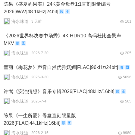
陈果《盛夏的果实》24K黄金母盘1:1直刻限量编号
2026[WAV|48.1kHz|24bit]
顶
图
海水味道
3 天前
161
《2026世界杯决赛中场秀》4K HDR10 高码杜比全景声
MKV
顶
图
海水味道
2026-7-20
205
童丽《梅花梦》声音自然优雅妩媚[FLAC|96kHz/24bit]
顶
图
海水味道
2026-3-30
5696
许嵩《安泊猜想》音乐专辑2026[FLAC|48kHz/16bit]
顶
图
海水味道
2026-7-4
565
陈果《一生所爱》母盘直刻限量版
2026[FLAC|44.1kHz|16bit]
顶
图
海水味道
2026-2-15
9980