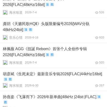
2026[FLAC|48kHz/16bit]
顶
图
海水味道
2026-7-4
526
龚玥《天籁民歌HQⅡ》头版限量编号2026[WAV分轨
48kHz24bit]
顶
图
音乐心情
2026-6-16
920
林佩薇 AGG《扭誕 Reborn》首张个人全创作专辑‌
2026[FLAC|48kHz/16bit]
顶
图
海水味道
2026-7-4
505
胡彦斌《生死未定》最新音乐专辑2026[FLAC|44kHz/16bit]
顶
图
海水味道
2026-6-30
267
孙燕姿《飞瀑而下》2026年新单曲[48kHz |24bit |FLAC]
顶
图