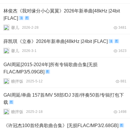
林俊杰《我对缘分小心翼翼》2026年新单曲[48kHz |24bit
|FLAC]
顶
图
馨儿
2026-2-28
3481
薛凯琪《立春》2026年新单曲[48kHz |24bit |FLAC]
顶
图
馨儿
2026-3-1
1623
GAI周延[2015-2024年]所有专辑歌曲合集[无损
FLAC/MP3/5.09GB]
图
糖拌饭
2025-5-12
881
GAI周延/单曲 157首/MV 58部/DJ 3首/伴奏50首/专辑打包下
载
图
糖拌饭
2025-2-18
1498
《许冠杰100首经典歌曲合集》[无损FLAC/MP3/2.68GB]
图