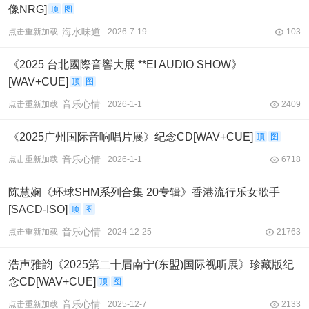
像NRG]
顶
图
海水味道
点击重新加载
2026-7-19
103
《2025 台北國際音響大展 **EI AUDIO SHOW》
[WAV+CUE]
顶
图
音乐心情
点击重新加载
2026-1-1
2409
《2025广州国际音响唱片展》纪念CD[WAV+CUE]
顶
图
音乐心情
点击重新加载
2026-1-1
6718
陈慧娴《环球SHM系列合集 20专辑》香港流行乐女歌手
[SACD-ISO]
顶
图
音乐心情
点击重新加载
2024-12-25
21763
浩声雅韵《2025第二十届南宁(东盟)国际视听展》珍藏版纪
念CD[WAV+CUE]
顶
图
音乐心情
点击重新加载
2025-12-7
2133