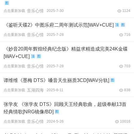
图
音乐心情
点击重新加载
2025-7-30
1124
《鉴听天碟2》中图乐府二周年测试示范[WAV+CUE]
顶
图
音乐心情
点击重新加载
2025-7-28
716
《妙音20周年辉煌经典纪念版》精益求精造成完美24K金碟
[WAV+CUE]
顶
图
音乐心情
点击重新加载
2025-7-28
703
谭维维《墨梅 DTS》嗓音天生丽质3CD[WAV分轨]
图
五湖四海
点击重新加载
2025-8-11
838
张学友 《张学友 DTS》回顾天王经典歌曲，超级奉献13首
经典情歌[NRG镜像/BD]
图
音乐心情
点击重新加载
2024-5-26
10016