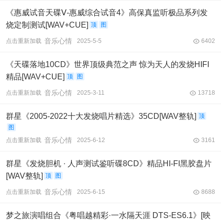
《惠威试音天碟Ⅴ-惠威综合试音4》高保真监听极品系列发
烧定制测试[WAV+CUE]
顶
图
音乐心情
点击重新加载
2025-5-5
6402
《天碟落地10CD》世界顶级典范之声 惊为天人的发烧HIFI
精品[WAV+CUE]
顶
图
音乐心情
点击重新加载
2025-3-11
13718
群星《2005-2022十大发烧唱片精选》35CD[WAV整轨]
顶
图
音乐心情
点击重新加载
2025-6-12
3161
群星《发烧胆机 · 人声测试鉴听碟8CD》精品HI-FI黑胶盘片
[WAV整轨]
顶
图
音乐心情
点击重新加载
2025-6-15
8688
梦之旅演唱组合《粤唱越精彩·一水隔天涯 DTS-ES6.1》[映