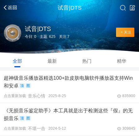
试音|DTS
试音|DTS
+ 关注
今日: 0
主题: 625
关注:7
全部
最新
热门
精华
超神级音乐播放器精选100+款皮肤电脑软件播放器支持Win
和安卓
顶
图
音乐心情
点击重新加载
2025-8-25
835900
《无损音乐鉴定助手》本工具就是出于检测这些『假』的无
损音乐
顶
图
不堪一击
点击重新加载
2024-5-12
309845