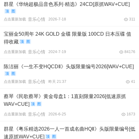
群星《华纳超极品音色系列·精选》24CD[原抓WAV+CUE]
顶
图
音乐心情
点击重新加载
2026-7-18
311
宝丽金50周年 24K GOLD 金碟 限量版 100CD 日本压碟 值
得收藏
顶
图
音乐心情
点击重新加载
2024-7-19
84176
陈洁丽《一生不变HQCDⅡ》头版限量编号2026[WAV+CUE]
顶
图
音乐心情
点击重新加载
昨天 21:37
41
蔡琴《民歌蔡琴》黄金母盘1：1直刻限量2026[低速原抓
WAV+CUE]
顶
图
音乐心情
点击重新加载
2026-6-25
1673
群星《粤乐精选2026一人一首成名曲HQⅡ》头版限量编号[低
速原抓WAV+CUE]
顶
图