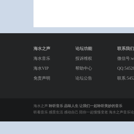
海水之声
论坛功能
联系我们
海水音乐
投诉维权
微信号:wg
海水VIP
帮助中心
QQ:5452
免责声明
论坛公告
联系:5452
海水之声
聆听音乐 品味人生 让我们一起聆听美妙的音乐
听着音乐 感受生活 感动自己 陪你一起慢慢变老 海水之声音乐