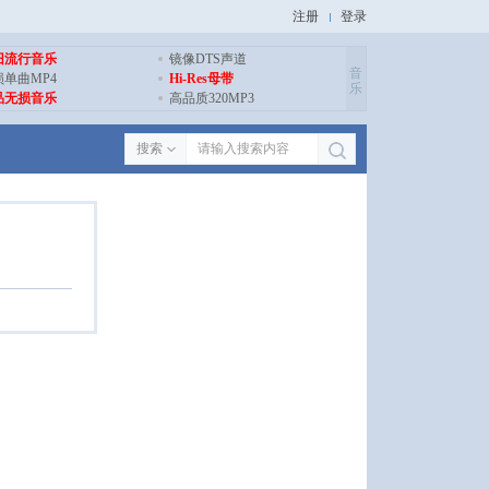
注册
登录
旧流行音乐
镜像DTS声道
音
损单曲MP4
Hi-Res母带
乐
品无损音乐
高品质320MP3
搜索