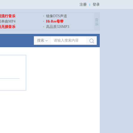
注册
登录
旧流行音乐
镜像DTS声道
音
损单曲MP4
Hi-Res母带
乐
品无损音乐
高品质320MP3
搜索