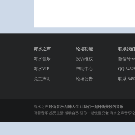
海水之声
论坛功能
联系我们
海水音乐
投诉维权
微信号:wg
海水VIP
帮助中心
QQ:5452
免责声明
论坛公告
联系:5452
海水之声
聆听音乐 品味人生 让我们一起聆听美妙的音乐
听着音乐 感受生活 感动自己 陪你一起慢慢变老 海水之声音乐