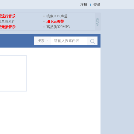
注册
登录
旧流行音乐
镜像DTS声道
音
损单曲MP4
Hi-Res母带
乐
品无损音乐
高品质320MP3
搜索