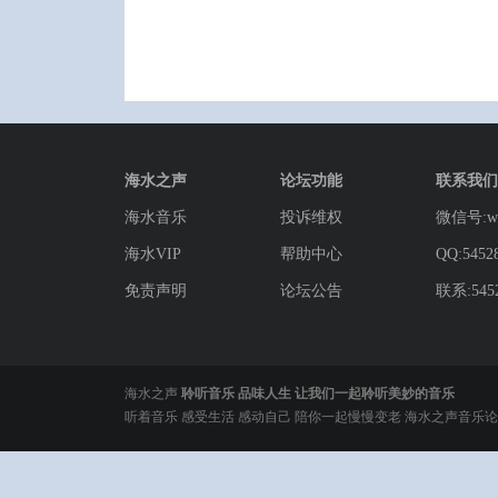
海水之声
论坛功能
联系我们
海水音乐
投诉维权
微信号:wg
海水VIP
帮助中心
QQ:5452
免责声明
论坛公告
联系:5452
海水之声
聆听音乐 品味人生 让我们一起聆听美妙的音乐
听着音乐 感受生活 感动自己 陪你一起慢慢变老 海水之声音乐