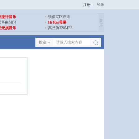
注册
登录
旧流行音乐
镜像DTS声道
音
损单曲MP4
Hi-Res母带
乐
品无损音乐
高品质320MP3
搜索