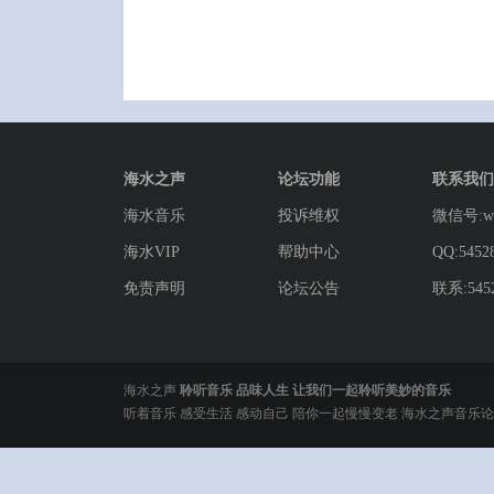
海水之声
论坛功能
联系我们
海水音乐
投诉维权
微信号:wg
海水VIP
帮助中心
QQ:5452
免责声明
论坛公告
联系:5452
海水之声
聆听音乐 品味人生 让我们一起聆听美妙的音乐
听着音乐 感受生活 感动自己 陪你一起慢慢变老 海水之声音乐