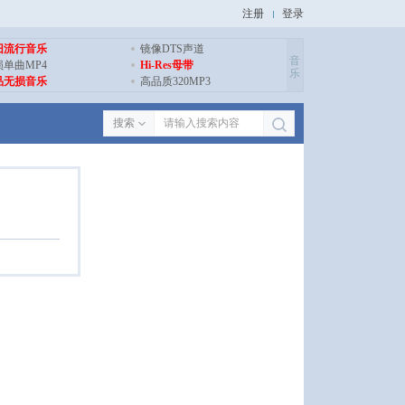
注册
登录
旧流行音乐
镜像DTS声道
音
损单曲MP4
Hi-Res母带
乐
品无损音乐
高品质320MP3
搜索