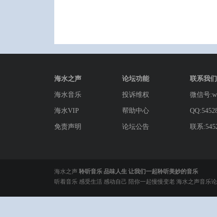
海水之声
论坛功能
联系我们
海水音乐
投诉维权
微信号:wg
海水VIP
帮助中心
QQ:5452
免责声明
论坛公告
联系:5452
海水之声
聆听音乐 品味人生 让我们一起聆听美妙的音乐
听着音乐 感受生活 感动自己 陪你一起慢慢变老 海水之声音乐