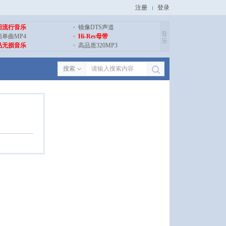
注册
登录
旧流行音乐
镜像DTS声道
音
损单曲MP4
Hi-Res母带
乐
品无损音乐
高品质320MP3
搜索