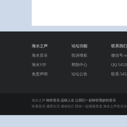
海水之声
论坛功能
联系我们
海水音乐
投诉维权
微信号:wg
海水VIP
帮助中心
QQ:5452
免责声明
论坛公告
联系:5452
海水之声
聆听音乐 品味人生 让我们一起聆听美妙的音乐
听着音乐 感受生活 感动自己 陪你一起慢慢变老 海水之声音乐