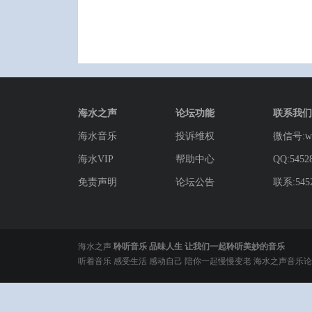
海水之声
论坛功能
联系我们
海水音乐
投诉维权
微信号:wg
海水VIP
帮助中心
QQ:5452
免责声明
论坛公告
联系:5452
海水之声
聆听音乐 品味人生 让我们一起聆听美妙的音乐
听着音乐 感受生活 感动自己 陪你一起慢慢变老 海水之声音乐