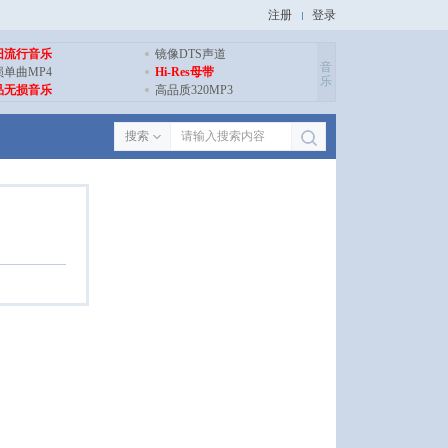
注册
登录
旧流行音乐
镜像DTS声道
音
损单曲MP4
Hi-Res母带
乐
品无损音乐
高品质320MP3
搜索