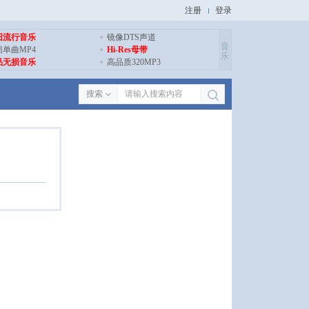
注册
登录
旧流行音乐
镜像DTS声道
音
损单曲MP4
Hi-Res母带
乐
品无损音乐
高品质320MP3
搜索