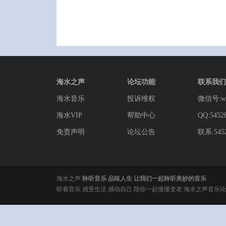
海水之声
论坛功能
联系我们
海水音乐
投诉维权
微信号:wg
海水VIP
帮助中心
QQ:5452
免责声明
论坛公告
联系:5452
海水之声
聆听音乐 品味人生 让我们一起聆听美妙的音乐
听着音乐 感受生活 感动自己 陪你一起慢慢变老 海水之声音乐