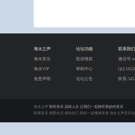
海水之声
论坛功能
联系我们
海水音乐
投诉维权
微信号:wg
海水VIP
帮助中心
QQ:5452
免责声明
论坛公告
联系:5452
海水之声
聆听音乐 品味人生 让我们一起聆听美妙的音乐
听着音乐 感受生活 感动自己 陪你一起慢慢变老 海水之声音乐