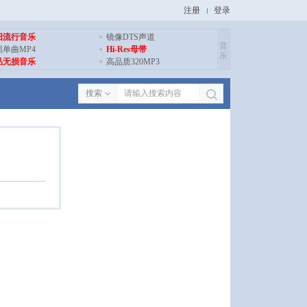
注册
登录
旧流行音乐
镜像DTS声道
音
损单曲MP4
Hi-Res母带
乐
品无损音乐
高品质320MP3
搜索