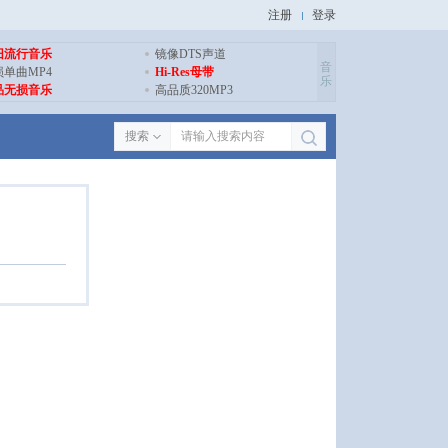
注册
登录
旧流行音乐
镜像DTS声道
音
损单曲MP4
Hi-Res母带
乐
品无损音乐
高品质320MP3
搜索