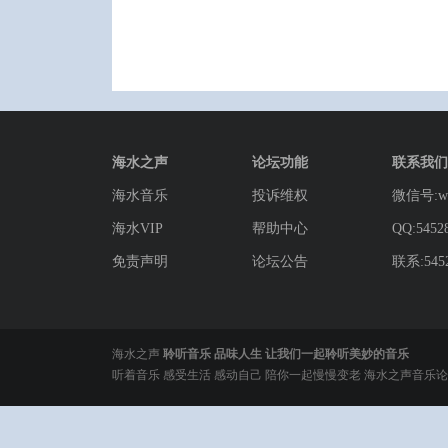
海水之声
论坛功能
联系我们
海水音乐
投诉维权
微信号:wg
海水VIP
帮助中心
QQ:5452
免责声明
论坛公告
联系:5452
海水之声
聆听音乐 品味人生 让我们一起聆听美妙的音乐
听着音乐 感受生活 感动自己 陪你一起慢慢变老 海水之声音乐