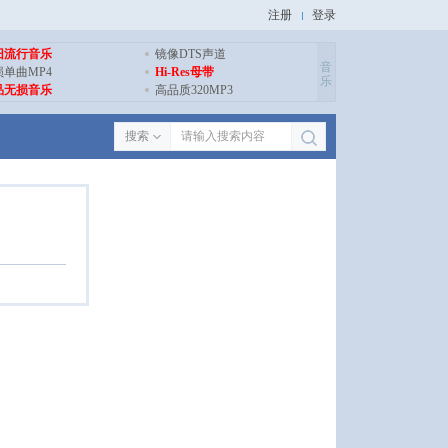
注册
登录
旧流行音乐
镜像DTS声道
音
损单曲MP4
Hi-Res母带
乐
品无损音乐
高品质320MP3
搜索