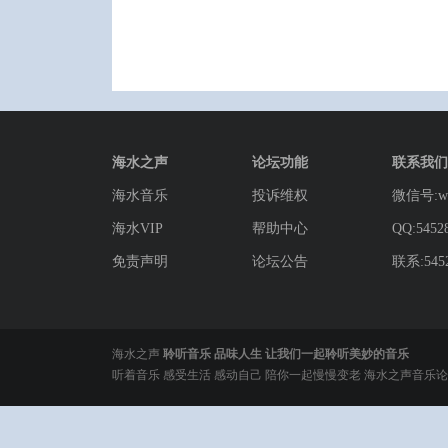
海水之声
论坛功能
联系我们
海水音乐
投诉维权
微信号:wg
海水VIP
帮助中心
QQ:5452
免责声明
论坛公告
联系:5452
海水之声
聆听音乐 品味人生 让我们一起聆听美妙的音乐
听着音乐 感受生活 感动自己 陪你一起慢慢变老 海水之声音乐