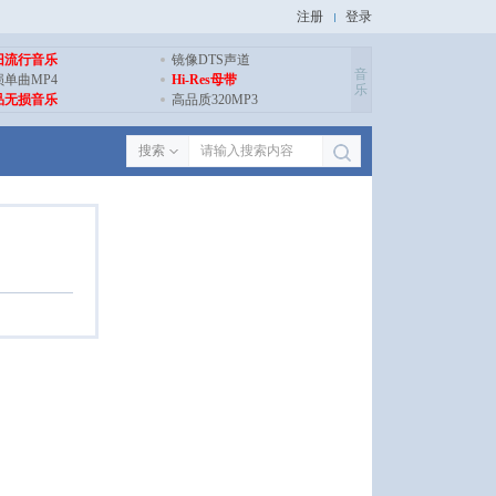
注册
登录
旧流行音乐
镜像DTS声道
音
损单曲MP4
Hi-Res母带
乐
品无损音乐
高品质320MP3
搜索