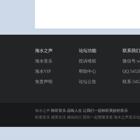
海水之声
论坛功能
联系我们
海水音乐
投诉维权
微信号:wg
海水VIP
帮助中心
QQ:5452
免责声明
论坛公告
联系:5452
海水之声
聆听音乐 品味人生 让我们一起聆听美妙的音乐
听着音乐 感受生活 感动自己 陪你一起慢慢变老 海水之声音乐