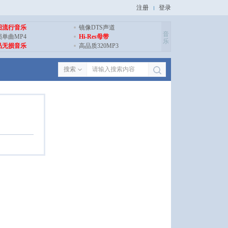
注册
登录
旧流行音乐
镜像DTS声道
音
损单曲MP4
Hi-Res母带
乐
品无损音乐
高品质320MP3
搜索