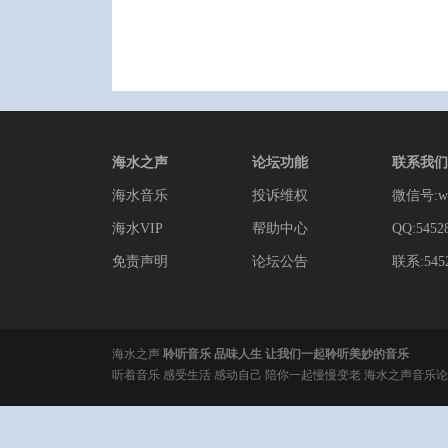
海水之声
论坛功能
联系我们
海水音乐
投诉维权
微信号:wg
海水VIP
帮助中心
QQ:5452
免责声明
论坛公告
联系:5452
海水之声
聆听音乐 品味人生 让我们一起聆听美妙的音乐
听着音乐 感受生活 感动自己 陪你一起慢慢变老 海水之声音乐