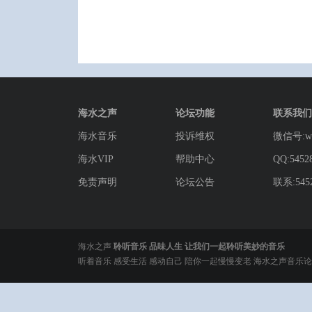
海水之声
论坛功能
联系我们
海水音乐
投诉维权
微信号:wg
海水VIP
帮助中心
QQ:5452
免责声明
论坛公告
联系:5452
海水之声
聆听音乐 品味人生 让我们一起聆听美妙的音乐
听着音乐 感受生活 感动自己 陪你一起慢慢变老 海水之声音乐