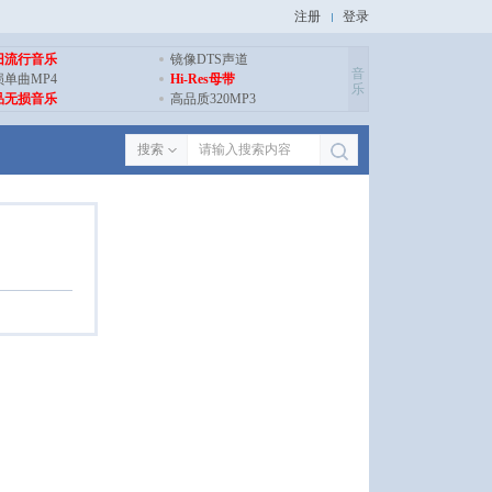
注册
登录
旧流行音乐
镜像DTS声道
音
损单曲MP4
Hi-Res母带
乐
品无损音乐
高品质320MP3
搜索