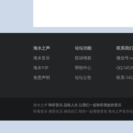
海水之声
论坛功能
联系我们
海水音乐
投诉维权
微信号:wg
海水VIP
帮助中心
QQ:5452
免责声明
论坛公告
联系:5452
海水之声
聆听音乐 品味人生 让我们一起聆听美妙的音乐
听着音乐 感受生活 感动自己 陪你一起慢慢变老 海水之声音乐