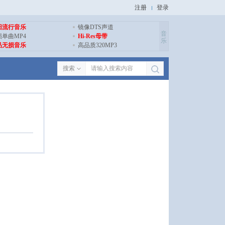
注册
登录
旧流行音乐
镜像DTS声道
音
损单曲MP4
Hi-Res母带
乐
品无损音乐
高品质320MP3
搜索