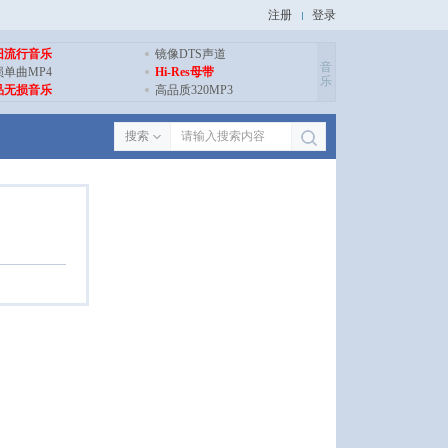
注册
登录
旧流行音乐
镜像DTS声道
音
损单曲MP4
Hi-Res母带
乐
品无损音乐
高品质320MP3
搜索