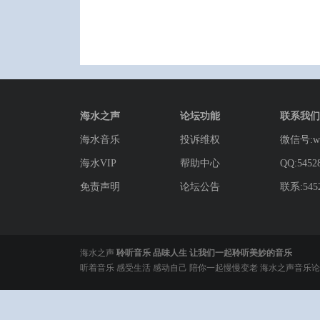
海水之声
论坛功能
联系我们
海水音乐
投诉维权
微信号:wg
海水VIP
帮助中心
QQ:5452
免责声明
论坛公告
联系:5452
海水之声
聆听音乐 品味人生 让我们一起聆听美妙的音乐
听着音乐 感受生活 感动自己 陪你一起慢慢变老 海水之声音乐