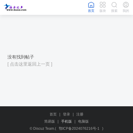
首页
版块
搜索
我的
没有找到帖子
[ 点击这里返回上一页 ]
首页
|
登录
|
注册
简易版
|
手机版
|
电脑版
© Discuz Team.(
鄂ICP备2024076216号-1
)