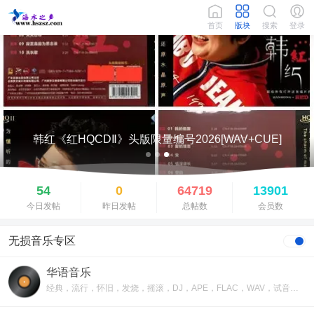
首页
版块
搜索
登录
韩红《红HQCDⅡ》头版限量编号2026[WAV+CUE]
54
0
64719
13901
今日发帖
昨日发帖
总帖数
会员数
无损音乐专区
华语音乐
经典，流行，怀旧，发烧，摇滚，DJ，APE，FLAC，WAV，试音，高品质无损音乐下载网站