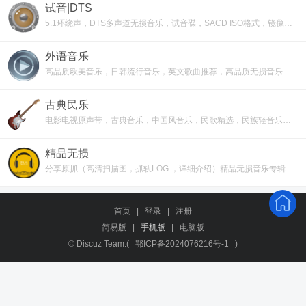
试音|DTS
5.1环绕声，DTS多声道无损音乐，试音碟，SACD ISO格式，镜像、非卖品，测试内部CD下载
外语音乐
高品质欧美音乐，日韩流行音乐，英文歌曲推荐，高品质无损音乐格式，经典英文歌曲
古典民乐
电影电视原声带，古典音乐，中国风音乐，民歌精选，民族轻音乐，纯音乐，轻音乐钢琴曲
精品无损
分享原抓（高清扫描图，抓轨LOG ，详细介绍）精品无损音乐专辑，稀缺精品资源下载
首页
|
登录
|
注册
简易版
|
手机版
|
电脑版
© Discuz Team.(
鄂ICP备2024076216号-1
)