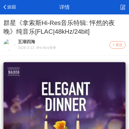
详情
群星《拿索斯Hi-Res音乐特辑: 怦然的夜
晚》纯音乐[FLAC|48kHz/24bit]
五湖四海
+ 关注
2026-3-13
#Hi-Res母带