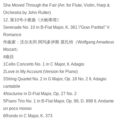
She Moved Through the Fair (Arr. for Flute, Violin, Harp &
Orchestra by John Rutter)
12. 第10号小夜曲《大帕蒂塔》
Serenade No. 10 in B-Flat Major, K. 361 \”Gran Partita\” V.
Romance
作曲家：沃尔夫冈·阿玛多伊斯·莫扎特（Wolfgang Amadeus
Mozart）
#曲目
1Cello Concerto No. 1 in C Major, II. Adagio
2Love in My Account (Version for Piano)
3String Quartet No. 2 in G Major, Op. 18 No. 2 II. Adagio
cantabile
4Nocturne in D-Flat Major, Op. 27 No. 2
5Piano Trio No. 1 in B-Flat Major, Op. 99, D. 898 II. Andante
un poco mosso
6Rondo in C Major, K. 373