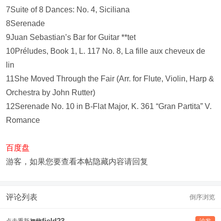
7Suite of 8 Dances: No. 4, Siciliana
8Serenade
9Juan Sebastian’s Bar for Guitar **tet
10Préludes, Book 1, L. 117 No. 8, La fille aux cheveux de
lin
11She Moved Through the Fair (Arr. for Flute, Violin, Harp &
Orchestra by John Rutter)
12Serenade No. 10 in B-Flat Major, K. 361 “Gran Partita” V.
Romance
百度盘
游客，如果您要查看本帖隐藏内容请
回复
评论列表
倒序浏览
garfield23