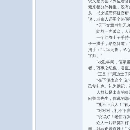
议又是为甚？列位看官
素来都分外持重，没有
从一书之说而怀疑官府
说，老秦人还图个热闹
“天下文章岂能无改
陡然一声破众，人海
一个红衣士子手持一口
子一拱手，昂然答道：
摇手：“世纵无鲁，民
字师。”
“校勘学问，儒家当仁
者，万事之纪也，君臣
“正是！”周边士子
“在下便改这个‘义’
己复礼也。礼为纲纪，
人群却是出奇的冷漠，
问鲁国先生，你说的那
“礼不下庶人！”有
“对对对，礼不下庶人
“说得好！老伯万岁
众人一片哄笑叫好，粗
毒，就欺负老百姓！”