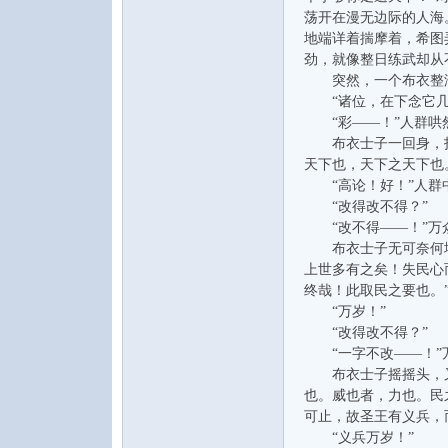
荡开在漫无边际的人海
地端详着揣摩着，希图
劲，就像整日练武却从
突然，一个布衣整洁
“诸位，在下念它几
论
“彩——！”人群哄
布衣士子一回身，指点
天下也，天下之天下也
“高论！好！”人群
“改得改不得？”
“改不得——！”万
布衣士子无可奈何地做
上世多有之矣！失民心
终哉！此取民之要也。
“万岁！”
坛
“改得改不得？”
“一字不改——！”
布衣士子摇摇头，又回
也。威也者，力也。民
可止，故圣王有义兵，
“义兵万岁！”