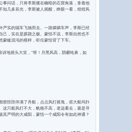
公事问话，只将李斯撂在幽暗的石窟角落，拿着他
不知几多辰光，李斯被人摇醒，睁眼一看，煌煌风
外严实的辎车飞驰而去。一路辚辚车声，李斯已经
自己，实在是蹊跷之极。蒙恬不说，李斯自然也不
然蒙眬混沌的模样，听任蒙恬背了下车。
讶地摇头大笑，“呀！月黑风高，阴霾呛鼻，如
都密匝匝停满了舟船，点点风灯摇曳，偌大船坞扑
。这只船风灯不大，帆桅不高，老远看去，最是寻
极其严明的大咸阳，蒙恬一个咸阳令有如此神通？