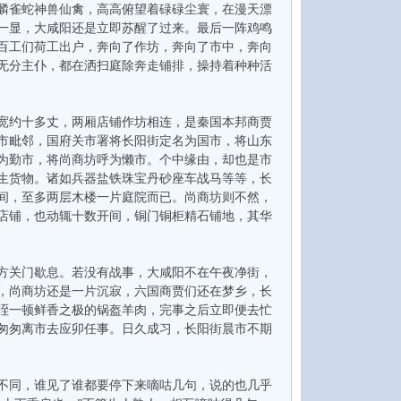
麟雀蛇神兽仙禽，高高俯望着碌碌尘寰，在漫天漂
一显，大咸阳还是立即苏醒了过来。最后一阵鸡鸣
百工们荷工出户，奔向了作坊，奔向了市中，奔向
无分主仆，都在洒扫庭除奔走铺排，操持着种种活
宽约十多丈，两厢店铺作坊相连，是秦国本邦商贾
市毗邻，国府关市署将长阳街定名为国市，将山东
为勤市，将尚商坊呼为懒市。个中缘由，却也是市
生货物。诸如兵器盐铁珠宝丹砂座车战马等等，长
间，至多两层木楼一片庭院而已。尚商坊则不然，
店铺，也动辄十数开间，铜门铜柜精石铺地，其华
方关门歇息。若没有战事，大咸阳不在午夜净街，
，尚商坊还是一片沉寂，六国商贾们还在梦乡，长
咥一顿鲜香之极的锅盔羊肉，完事之后立即便去忙
匆匆离市去应卯任事。日久成习，长阳街晨市不期
不同，谁见了谁都要停下来嘀咕几句，说的也几乎