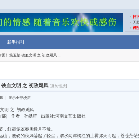
怀
无
精
新手指引
国》第五部 铁血文明 之 初政飓风 ...
铁血文明 之 初政飓风
[复制链接]
48
|
显示全部楼层
文明 之 初政飓风
部) 作者：孙皓晖 出版社:河南文艺出版社
，红霾笼罩秦川经月不散。
山，瘦硬的秋风荡起了轻尘，渭水两岸橘红的土雾弥天而起，苍苍茫茫