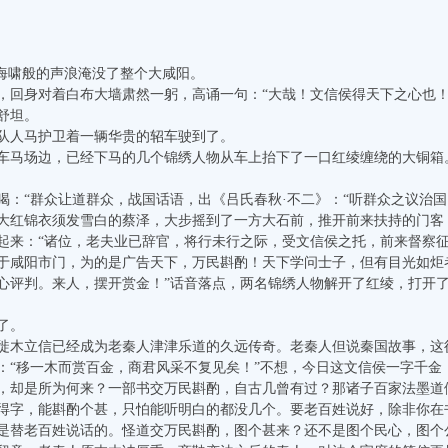
海啸般的声浪淹没了整个大咸阳。
身对着白布大墙肃然一躬，高诵一句：“大哉！文信侯得天下之心也！
舒坦。
人马护卫着一辆华贵的轺车驶到了。
马场边，已经下马的几个锦绣人物从车上抬下了一口红绫缠绕的大铜箱
“群众让道群众，战国话语，出《吕氏春秋·不二》：“听群众之议治国
红锦衣须发雪白的蔡泽，大步摇到了一方大石前，推开前来扶持的门客
起来：“诸位，老夫业已辞官，将行未行之际，受文信侯之托，前来督察
于咸阳市门，为的是广告天下，万民斟酌！天下学问士子，但有目光如炬
心评判。来人，摆开赏金！”话音落点，两名锦绣人物解开了红绫，打开
了。
木立信已经成为老秦人津津乐道的久远传奇。老秦人但说秦国故事，这
：“移一木而赏百金，商君风采不复见矣！”不想，今日这文信侯一字千金
，却是所为何来？一部书交万民斟酌，自古几曾有过？那诸子百家法墨道
得字，能斟酌个甚，只怕能听明白的都没几个。要老百姓说好，除非你在
是替老百姓说话的。怪道交万民斟酌，图个甚来？还不是图个民心，图个