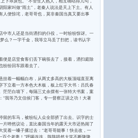
上下乖戾也。”不管生人熟人，相互嘀咕得几句，
阳家叫做“雨土”，老秦人说法是天上下土。有人
有人便惊诧，老哥哥也，莫非秦国当真又要出事
店中市人还是当街洒扫的仆役，一时纷纷惊讶。一
做梦么？一字千金，我等立马丢了扫把，读书认字
着便是店堂食客们丢下碗筷去了，接着，洒扫庭除
也纷纷回车跟着去了。
悬挂着一幅幅白布，从两丈多高的大板顶端直至离
字下立着一方本色大木板，板上红字大书：吕氏春
。茫茫白墙下，每隔三丈余摆有一张特大书案，案
：“我等乃文信侯门客，专一督察正误之功！大著
停留的车马，被纷纭人众全部挤了出去。识字的士
一片哗然议论，直比秦国当年的露天大市还热闹了
大笑着一嗓子撂过去：“老哥哥能事！快去改，一
一百个老妻！”呼喝连连，阵阵哄然大笑不断隆隆