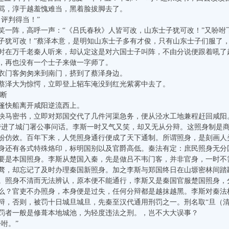
，淳于越羞愧难当，黑着脸拔脚去了。
评判得当！”
阵，高呼一声：“《吕氏春秋》人皆可改，山东士子犹可改！”又吩咐下
子犹可改！”蔡泽本意，是明知山东士子多有才俊，只有山东士子们服了
时在万千老秦人听来，却认定这是对六国士子叫阵，不由分说便跟着吼了
，再也没有一个士子来做一字师了。
门客匆匆来到南门，挤到了蔡泽身边。
泽大为惊愕，立即登上轺车淹没到红光紫雾中去了。
断
快船离开咸阳逆流西上。
密书，立即对郑国交代了几件河渠急务，便从泾水工地兼程赶回咸阳。
带进了城门署公事问话。李斯一时又气又笑，却又无从分辩。这照身制是
纷仿效。百年下来，人凭照身通行便成了天下通制。所谓照身，是刻画人
身还有各式特殊烙印，标明国别以及官爵高低。秦法有定：庶民照身无分
要是本国照身。李斯从楚国入秦，先是做吕不韦门客，并非官身，一时不
骛，却忘记了及时办理秦国新照身。加之李斯与郑国终日在山塬密林间踏
。照身不清而无法辨认，原本便不能通行，李斯又是秦国官服楚国照身，
么？官吏不办照身，本身便是过失，任何分辩都是越抹越黑。李斯对秦法
辩，否则，被罚十日城旦城旦，先秦至汉代通用刑罚之一。刑名取“旦（清
罚者一般是修葺本地城池，为轻度违法之刑。，岂不大大误事？
咐。”