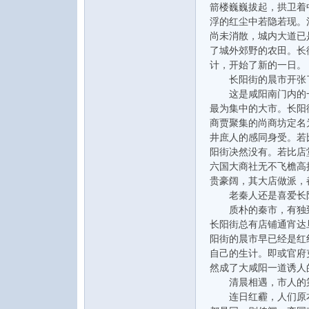
箭楼巍巍拔起，拱卫着
水
浮的红尘中若隐若现。
尚未消散，城内大道已
了城外郊野的农田。长
计，开始了新的一日。
长阳街的晨市开张
这是咸阳南门内的一
最为集中的大市。长阳
商贾聚集的尚商坊定名
井庶人的感同身受。若
之
阳街决然没有。若比店
六国大商社无不飞檐高
贵豪阔，其大店做派，
老秦人还是喜爱长
质朴的秦市，有独到
长阳街总有店铺通宵达
阳街的晨市早已经是红
自己的生计。即或官府
然成了大咸阳一道诱人
清晨相遇，市人的第
声
连日红霾，人们原本