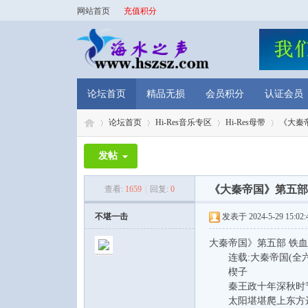
网站首页
充值积分
论坛首页
精品无损
会员积分
认证会员
论坛首页
Hi-Res音乐专区
Hi-Res母带
《大秦帝
发帖
海
»
›
›
›
《大秦帝国》第五部 
查看:
1659
|
回复:
0
不堪一击
发表于 2024-5-29 15:02:
大秦帝国》第五部 铁血
连载:大秦帝国(全六
楔子
秦王政十年深秋时节
太阳堪堪爬上东方远