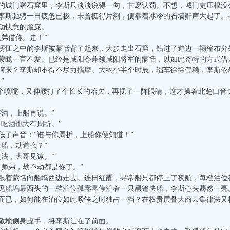
城门署石窟里，李斯只淡淡说得一句，甘愿认罚。不想，城门吏压根没
李斯驰骋一日疲惫已极，未曾挺得片刻，便靠着冰冷的石墙鼾声大起了。
动快意的脸庞。
弟借你。走！”
怔之中的李斯被蒙恬背了起来，大步走出石窟，钻进了道边一辆篷布分
蒙眬一言不发。已经是咸阳令兼领咸阳将军的蒙恬，以如此奇特的方式借
何来？李斯却不得不尽力揣摩。大约小半个时辰，辎车徐徐停稳，李斯依
”
喷嚏，又伸腰打了个长长的哈欠，再揉了一阵眼睛，这才操着北楚口音惊
酒，上船再说。”
吃酒也大有周折。”
了声音：“谁与你周折，上船你便知道！”
船，劫道么？”
法，大哥见谅。”
师弟，劫不劫都是你了。”
着蒙恬向船坞西边走去。连日红霾，寻常船只都停止了夜航，每档泊位
见船坞最西头的一档泊位孤零零停泊着一只黑篷快船，李斯心头蓦然一亮
而已，如何能在泊位如此紧缺之时独占一档？在权贵层叠大商云集律法又
地侧身虚手，将李斯让在了前面。