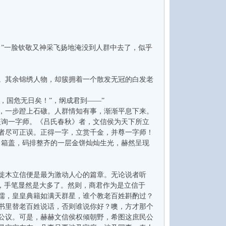
”一脸钦敬又神采飞扬地淹没到人群中去了，似乎
。其余锦绣人物，却簇拥着一个散发无冠的白发老
，国危无日矣！”，纲成君到——”
，一步蹬上石礅。人群情知有事，渐渐平息下来。
征询一字师。《吕氏春秋》者，文信侯为天下所立
者尽可正误。正得一字，立赏千金，并尊一字师！
了箱盖，码排整齐的一层金饼灿灿生光，赫然呈现
徙木立信便是最为激动人心的篇章。无论说者听
，手笔显然是大多了。然则，商君作为是立信于
儒，皇皇典籍如满天群星，谁个教老百姓斟酌过？
书里替老百姓说话，否则谁说你好？噢，方才那个
公议。可是，赫赫文信侯权倾朝野，希图这庶民公