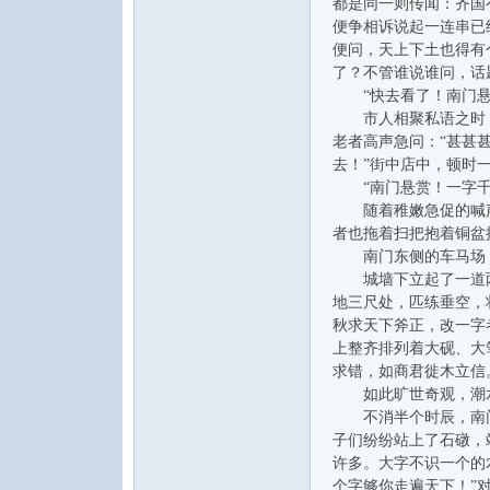
都是同一则传闻：齐国
便争相诉说起一连串已
便问，天上下土也得有
了？不管谁说谁问，话
“快去看了！南门悬赏
市人相聚私语之时，
老者高声急问：“甚甚
去！”街中店中，顿时
音
“南门悬赏！一字千
随着稚嫩急促的喊声
者也拖着扫把抱着铜盆
南门东侧的车马场，
城墙下立起了一道两
地三尺处，匹练垂空，
秋求天下斧正，改一字
上整齐排列着大砚、大
求错，如商君徙木立信
如此旷世奇观，潮水
乐
不消半个时辰，南门
子们纷纷站上了石礅，
许多。大字不识一个的
个字够你走遍天下！”