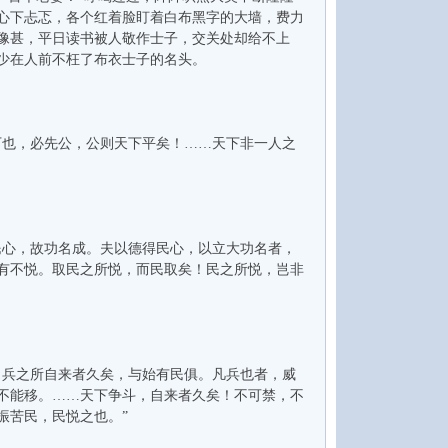
心下忐忑，各个红着脸盯着白布黑字的大墙，费力
像甚，平日读书被人敬作士子，交关处却给不上
少在人前不枉了布衣士子的名头。
也，必先公，公则天下平矣！……天下非一人之
心，故功名成。夫以德得民心，以立大功名者，
有不悦。取民之所悦，而民取矣！民之所悦，岂非
兵之所自来者久矣，与始有民俱。凡兵也者，威
不能移。……天下争斗，自来者久矣！不可禁，不
振苦民，民悦之也。”