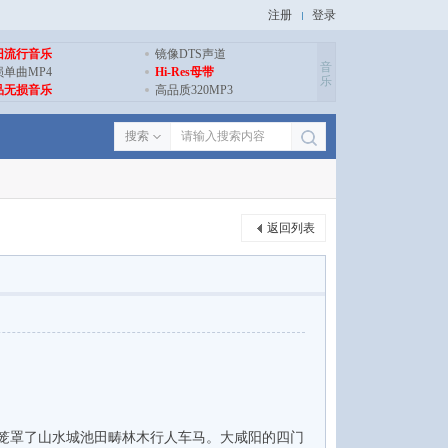
注册
登录
旧流行音乐
镜像DTS声道
音
损单曲MP4
Hi-Res母带
乐
品无损音乐
高品质320MP3
搜索
返回列表
笼罩了山水城池田畴林木行人车马。大咸阳的四门