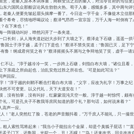
留意，老秦人原本木讷厚重，商鞅变法之后的秦人，对法令官府的笃信更
山东六国民众那般议论风生勃勃火热。荀子入秦，感慨多多，其中两句评判
，老秦人便要先皱起眉头揣摩一番了。今日这一字千金，不像徙木立信那
看个希奇，尽情地呼喝议论；蔡泽气昂昂一宣宗旨，万千人海一时倒有了
？在下来也！”
一阵骚动叫好，哗然闪开了一条夹道。
长剑，从人海夹道赳赳大步到了大墙之下。蔡泽走下石礅，遥遥一拱手
“鲁国士子淳于越，孟子门下是也！”蔡泽不禁失笑道：“鲁国已灭，足下
心有鲁！纲成君何笑之有？”蔡泽摇摇头不屑与之争辩地笑了笑，虚手一请
不让。”淳于越冷冷一笑，一步跨上石礅，剑指白布大墙，“诸位且看，
上下亲疏之所由起也，治乱安危过胜之所在也。’可是如此写法？”
同声回应。
字！”淳于越的剑鞘不断击打着白布大墙，“义字，应改为礼字！万事之
决然不可变更。以义代礼，天下大道安在！”
没有拍掌，没有叫好，红蒙蒙混沌天空一般。淳于越一时惊愕，颇有些
个礼，可是孔夫子不教我等庶民知道的那个礼？那句话，如何说来着？”
人高声一应。
！”老人突然红了脸，苍老的声音颤抖着，“万千庶人不能礼，只一撮世
——”
人索性骂将起来：“我当小子能拉出个金屎，却是个臭狐子屁话！”“直
“还孟子门下，还鲁国，光腚一个，丑！不睬！”“鸟！还来改书，回去改改