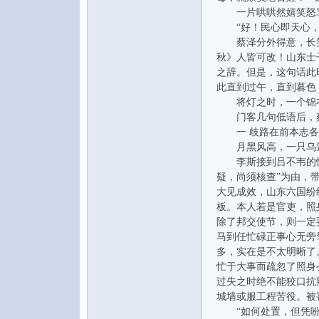
一片哄哄然嬉笑怒骂
“好！民心即天心，
蔡泽分外得意，长笑一
秋》人皆可改！山东士
之辞。但是，这句话此
此直到过午，直到暮色
将灯之时，一个锦衣
门客几句低语后，蔡
一 歧路在前本志各
月黑风高，一只乌篷
李斯接到吕不韦的快马
疑，尚须核查”为由，
大见成效，山东六国纷
板。本人若是官吏，照
除了邦交使节，则一定
马到任忙碌正事心无旁
多，实在是不太明晰了
忙于大事而疏忽了照身
过失之时绝不能狡口抗
城墙或服工程苦役。被
“如何处置，但凭吩