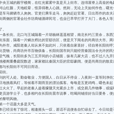
中央王城的殿宇楼阁，在红光紫雾中直是天上街市。连绵屋脊上高耸的龟
河山红颜，天地眩晕，怪异得教人心跳。然则，无论上天如何作色，曙光
是车马辚辚市人匆匆。官吏们乘车走马，匆匆赶赴官署。日出而作的农夫
街两侧的官署会社作坊商铺酒肆民宅，也业已早早打开了大门，各色人等
了。
条长街。北口与王城隔着一片胡杨林遥遥相望，南北长约三里余，东西
街东面，隔着一片鳞次栉比的官邸坊区，便是天下闻名的尚商坊大市。两
为外市。咸阳老秦人却从来不如此叫，只依着自家喜好，径自将长阳街呼
比货物，尚商坊外市百物俱备，长阳街国市则只能经营秦国法令允许的民
堂气魄，长阳街多为三五开间的小店铺面，纵有几家大店，也不过八九开
挑楼阁重叠庭院数进，家家都比秦国大臣的官邸豪阔。便是尚商坊的散卖
都与长阳街不可同日而语。
阳街。
的可人处。勤奋敬业，方便国人，白日从不停业，入夜则一直等到净街
旦地挑着风灯，等候着不期而至的漂泊孤客。每每是五更鸡鸣，曙色未起
红火火了。早起的老秦人趁着朦胧天光紧步上市，或交易几件物事，或猛
吏员游学士子，也多相约在长阳街晨市说事，吃喝间铺排好当日要务，便
的黎明风物。
一个话题大多是天气。
已经没有了惊诧，相逢摇头一叹，甚话不说便各自忙碌去了。今日却是