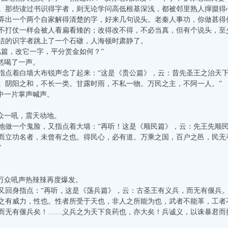
。那些读过书识得字者，则无论学问高低根基深浅，都被邻里熟人撺掇得
弄出一个两个自家解得清楚的字，好来几句说头。老秦人事功，你做甚得
不打仗一样会被人看扁看矮的；改得改不得，不必当真，但有个说头，至
的识字者跳上了一个石礅，人海顿时肃静了。
篇，改它一字，平分赏金如何？”
然喝了一声。
着白墙大布锐声念了起来：“这是《贵公篇》，云：昔先圣王之治天下
。阴阳之和，不长一类。甘露时雨，不私一物。万民之主，不阿一人。”
中一片掌声喊声。
众一吼，震天动地。
一个鬼脸，又指点着大墙：“再听！这是《顺民篇》，云：先王先顺民
而立功名者，未曾有之也。得民心，必有道。万乘之国，百户之邑，民无
”
万众吼声热辣辣再度爆发。
身指点：“再听，这是《荡兵篇》，云：古圣王有义兵，而无有偃兵。
之有威力，性也。性者所受于天也，非人之所能为也，武者不能革，工者
而无有偃兵矣！……义兵之为天下良药也，亦大矣！兵诚义，以诛暴君而