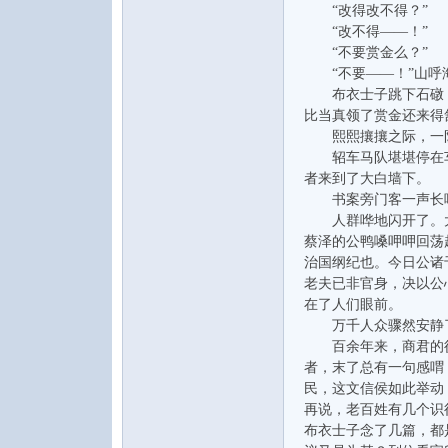
“改得改不得？”
“改不得——！”
“不要赏金么？”
“不要——！”山呼
布衣士子跳下石礅，回
比当真领了赏金还来得
熙熙攘攘之际，一队
轺车马队堪堪停在车
者来到了大白墙下。
书案旁门客一声长喝：
人群哗地闪开了。大
蔡泽的公鸭嗓呷呷回荡
治国纲纪也。今日公诸
老夫已非官身，决以公
在了人们眼前。
万千人众骤然安静
百余年来，商君的徙
者，末了总有一句感喟
民，这文信侯如此举动
再说，老百姓有几个识
布衣士子念了几篇，都