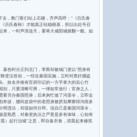
去，教门客们站上石礅，齐声高呼：“《吕氏春
，《吕氏春秋》才能真正站稳根基，所以出此号召
起来，一时声浪连天，要将大咸阳城掀翻一般。如
暮色时分正到北门，李斯却被城门吏以“照身有
商鞅变法首创，一经在秦国实施，立时对查奸捕盗
头、姓名并烙有官府印记的一方手掌大的实心竹
国别，只要清晰可辨，一律如常放行；官身之人，
需要另办秦国照身；后来匆忙做了河渠令，立即走
勘奔波，腰间皮袋中的老照身被挤划摩擦得沟痕多
分明违法，却该如何分辩。说自己是秦国河渠令，
极是熟悉，对秦吏执法之严更是多有体味，心知有
晨）起行治城”之意，即自备衣食，清晨起来修筑