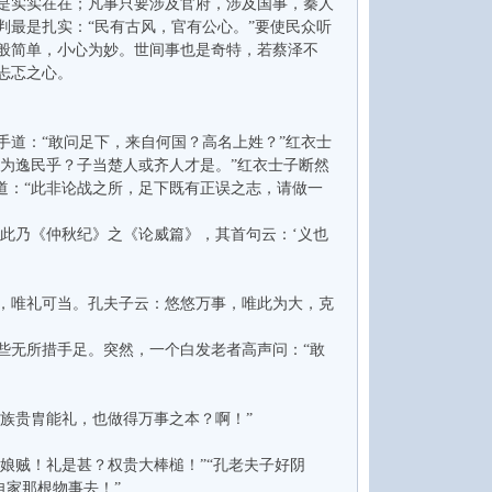
是实实在在；凡事只要涉及官府，涉及国事，秦人
最是扎实：“民有古风，官有公心。”要使民众听
般简单，小心为妙。世间事也是奇特，若蔡泽不
忐忑之心。
道：“敢问足下，来自何国？高名上姓？”红衣士
宁为逸民乎？子当楚人或齐人才是。”红衣士子断然
道：“此非论战之所，足下既有正误之志，请做一
此乃《仲秋纪》之《论威篇》，其首句云：‘义也
纪，唯礼可当。孔夫子云：悠悠万事，唯此为大，克
无所措手足。突然，一个白发老者高声问：“敢
族贵胄能礼，也做得万事之本？啊！”
娘贼！礼是甚？权贵大棒槌！”“孔老夫子好阴
自家那根物事去！”