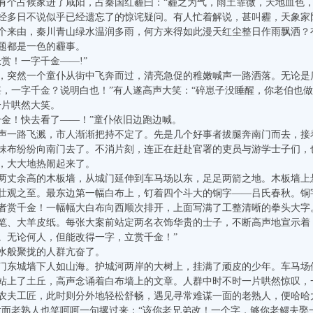
有个占候家进了咸阳，占秦国红霾曰：“霾之为气，雨土霏微，天地血色，
经多日不说似乎已经遗忘了的惊诧疑问。有人忙着解说，甚叫霾，天象家阴
个来由，秦川青山绿水温润多雨，何方来得如此漫天红尘整日作雨飘洒？
题都是一色的霾事。
！一字千金——!”
突然一个童仆从街中飞奔而过，清亮急促的稚嫩喊声一路洒落。无论是
甚，一字千金？说明白也！”有人遂高声大笑：“碎崽子没睡醒，你老伯也
一片哄然大笑。
金！快去看了——！”童仆依旧边跑边喊。
一路飞溅，市人渐渐把持不定了。先是几个好事者拔腿奔南门而去，接
抹布纷纷向南门去了。不消片刻，连正在赶赴官署的吏员与游学士子们，
大大地热闹起来了。
丈余高的木板墙，从城门延伸到车马场以东，足足两箭之地。木板墙上
壮观之至。最东边第一幅白布上，钉着四个斗大的铜字——吕氏春秋。铜
者赏千金！一幅幅大白布向西顺次排开，上面写满了工整清晰的拳头大字
笔、大羊皮纸。每张大案前站定两名衣饰华贵的士子，不断高声地宣示着
。无论何人，但能改得一字，立赏千金！”
般聚拢的人群亢奋了。
东城墙下人如山海。护城河两岸的大树上，挂满了顽皮的少年。车马场
站上了土丘，高声念诵着白布墙上的文章。人群中时不时一片哄然惊叹，
农夫工匠，此时则分外地轻松舒畅，遇见寻常难谋一面的老熟人，便哈哈
对面老熟人也笑呵呵一句撂过来：“该你老兄弟改！一个字，够你老鳏夫娶