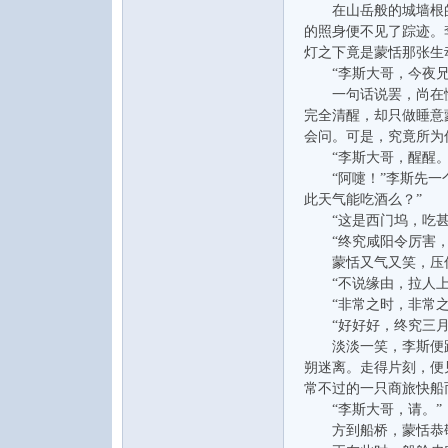
在山岳般的城墙根的
的照身便不见了踪迹。
灯之下竟是蒙恬那张生
“李斯大哥，今夜兄
一句话说罢，尚在愣
完全清醒，却只做睡意
会问。可是，究竟所为
“李斯大哥，醒醒。
“阿嚏！”李斯先一个
此天气能吃酒么？”
“这是西门坞，吃甚
“终究咸阳令厉害，
蒙恬又气又笑，压低
“不说缘由，拉人上
“非常之时，非常之
“好好好，终究三月
淡淡一笑，李斯便跟
朔迷离。走得片刻，便
常不过的一只商旅快船
“李斯大哥，请。”
方到船桥，蒙恬恭敬