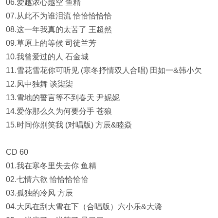
06.爱越浓心越空 鱼精
07.从此不为谁泪流 恰恰恰恰恰
08.这一年我真的太苦了 王超然
09.草原上的等候 司徒兰芳
10.我曾爱过的人 石金城
11.雪花雪花你可听见 (寒冬抒情双人合唱) 田如一&韩小欠
12.风中独舞 谈柒柒
13.雪地的誓言等不到春天 尹妮妮
14.爱你那么久为何要分手 苍狼
15.时间你别笑我 (对唱版) 方辰&睦焱
CD 60
01.我在寒冬里失去你 鱼精
02.七情六欲 恰恰恰恰恰
03.孤独的冷风 方辰
04.大风在刮大雪在下（合唱版）六小乐&大潞