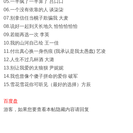
05.一半疯了一半算了 吕口口
06.一个没有依靠的人 谈柒柒
07.别拿信任当幌子欺骗我 大麦
08.说好一起到天长地久 恰恰恰恰恰
09.若能再选一次 李英
10.我的山河自己绘 王一佳
11.付出真心换一身伤痕 (我承认是我太愚蠢) 艺凌
12.人生不过几杯酒 大潞
13.别让我爱的太狼狈 尹妮妮
14.我也曾像个傻子拼命的爱你 破军
15.雪花雪花你可听见（最好的选择）方辰
百度盘
游客，如果您要查看本帖隐藏内容请
回复