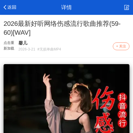
详情
2026最新好听网络伤感流行歌曲推荐(59-
60)[WAV]
馨儿
点击重
+ 关注
新加载
2026-3-21
#无损单曲MP4