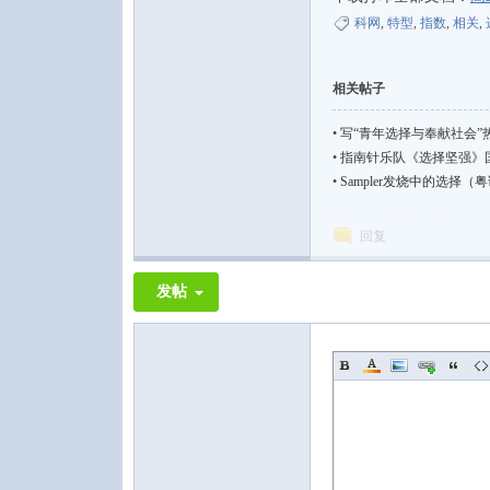
科网
,
特型
,
指数
,
相关
,
相关帖子
论
•
写“青年选择与奉献社会”
•
指南针乐队《选择坚强》国语摇滚[
•
Sampler发烧中的选择（粤语 2
回复
发帖
坛