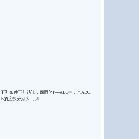
写出下列条件下的结论：四面体P—ABC中，△ABC、
C—B的度数分别为 ，则