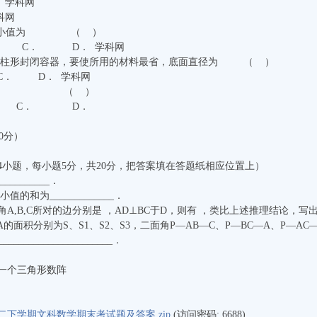
学科网
科网
 的最小值为 （ ）
C． D． 学科网
的圆柱形封闭容器，要使所用的材料最省，底面直径为 （ ）
． D． 学科网
最大值为 （ ）
 C． D．
0分）
4小题，每小题5分，共20分，把答案填在答题纸相应位置上）
________．
值的和为_____________．
内角A,B,C所对的边分别是 ，AD⊥BC于D，则有 ，类比上述推理结论，
CA的面积分别为S、S1、S2、S3，二面角P—AB—C、P—BC—A、P—A
________________________．
成一个三角形数阵
二下学期文科数学期末考试题及答案.zip
(访问密码: 6688)