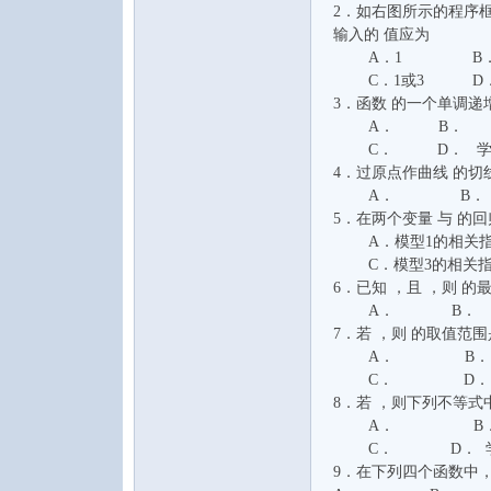
2．如右图所示的程序
水
输入的 值应
A．1 B．
C．1或3 D．0
3．函数 的一个单调
A． B． 
C． D． 学
4．过原点作曲线 
A． B． 
5．在两个变量 与
之
A．模型1的相关指
C．模型3的相关指
6．已知 ，且 ，
A． B． 
7．若 ，则 的取
A． B．
C． D． 
8．若 ，则下列不
A． B．
C． D． 学
声
9．在下列四个函数