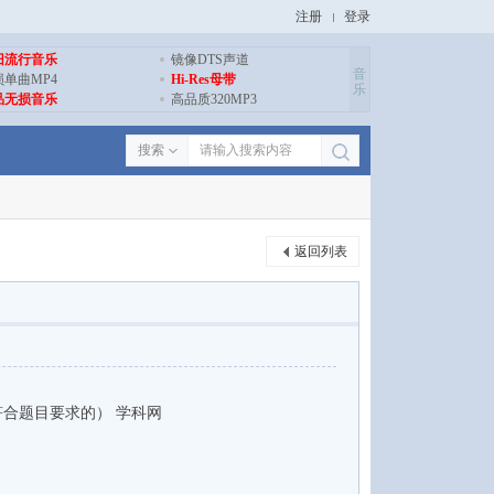
注册
登录
旧流行音乐
镜像DTS声道
音
损单曲MP4
Hi-Res母带
乐
品无损音乐
高品质320MP3
搜索
返回列表
符合题目要求的） 学科网