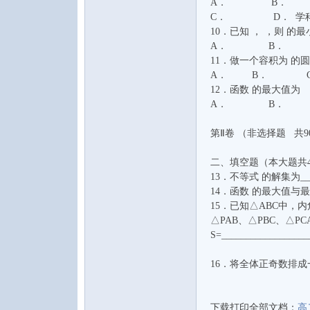
A． B． 
C． D． 学
10．已知 ， ，则
A． B． 
11．做一个容积为 
A． B． C
12．函数 的
A． B．
音
第Ⅱ卷 （非选择题 共9
二、填空题（本大题共
13．不等式 的解集为____
14．函数 的最大值与最小
15．已知△ABC中，
△PAB、△PBC、△P
S=_________________
乐
16．将全体正奇数排
下载打印全部文档：
高