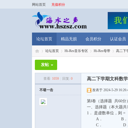
网站首页
充值积分
论坛首页
精品无损
会员积分
认证会员
论坛首页
Hi-Res音乐专区
Hi-Res母带
高二下
发帖
海
»
›
›
›
高二下学期文科数学
查看:
1059
|
回复:
0
不堪一击
发表于 2024-5-29 16:26:
第Ⅰ卷（选择题 共60分
一、选择题（本大题共
1． 是虚数单位，
A． B． 
C． D． 