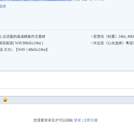
选择
热 点话题的速成模板作文素材
•
苏慧伦《轻重》24bit_48kH
 WAV|96kHz/24bit ]
•
许志安《心水选择》粤语流行【FL
CD）【WAV | 48kHz/24bit】
您需要登录后才可以回帖
登录
|
立即注册