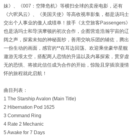
妹》、《007：空降危机》等横扫全球的卖座电影，还有
《六呎风云》、《美国天使》等高收视率影集，都是汤玛士
交出个人事业的傲人成绩单！接手《太空旅客Passengers》
也是汤玛士和导演摩顿的初次合作，企图营造浩瀚宇宙的辽
阔之声，探索未知的神秘面纱，善用交响乐团的辅佐，腾出
一份生动的画面，感官的**在耳边回荡。欢迎乘坐豪华星舰
遨游无垠太空，搭配两人恋情的升温以及内幕探索，贯穿虚
无的恐惧、将彼此信任成为合作的开始，惊险且穿插浪漫情
怀的旅程就此启航！
曲目列表：
1 The Starship Avalon (Main Title)
2 Hibernation Pod 1625
3 Command Ring
4 Rate 2 Mechanic
5 Awake for 7 Days