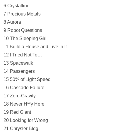
6 Crystalline
7 Precious Metals
8 Aurora
9 Robot Questions
10 The Sleeping Girl
11 Build a House and Live In It
12 I Tried Not To…
13 Spacewalk
14 Passengers
15 50% of Light Speed
16 Cascade Failure
17 Zero-Gravity
18 Never H**y Here
19 Red Giant
20 Looking for Wrong
21 Chrysler Bldg.