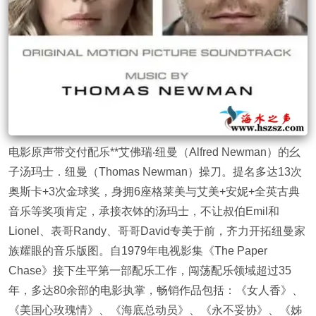
电影原声带交付配乐**艾佛瑞‧纽曼（Alfred Newman）的幺
子汤玛士．纽曼（Thomas Newman）操刀。提名多达13次
奥斯卡+3次金球奖，身拥6座格莱美与艾美+安妮+全英古典
音乐等奖项肯定，承接衣钵的汤玛士，不让叔伯Emil和
Lionel、表哥Randy、哥哥David专美于前，齐力开拓纽曼家
族耀眼的音乐版图。自1979年电视影集《The Paper
Chase》接下生平第一部配乐工作，闯荡配乐领域超过35
年，多达80余部的电影执掌，畅销作品包括：《女人香》、
《美国心玫瑰情》、《海底总动员》、《永不妥协》、《姊