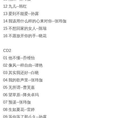
12 九儿--韩红
13 爱到不能爱--孙露
14 我该用什么样的心来对你--张玮伽
15 不想回家的女人--陈瑞
16 不愿放开你的手--晓花
CD2
01 他不懂--乔维怡
02 像风一样自由--谭艳
03 其实我还好--白晓
04 我的歌声里--张玮伽
05 无所谓--曹芙嘉
06 望草原--降央卓玛
07 预谋--张玮伽
08 生如夏花--雷婷
09 等你等了那么久--孙露