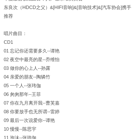
东良次（HDCD之父）&[HIFI音响]&[音响技术]&[汽车协会]携手
推荐
唱片曲目：
CD1
01 忘记你还需要多久--谭艳
02 夜空中最亮的星--乔维怡
03 做你的心上人--孙露
04 亲爱的朋友--陶辚竹
05 一个人--张玮伽
06 匆匆那年--王菲
07 你在九月离开我--曹芙嘉
08 你要放手也无所谓--雷婷
09 最后一次说爱你--谭艳
10 慢慢--陈思宇
11 泡沫--张玮伽