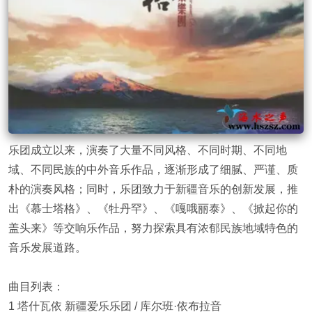
乐团成立以来，演奏了大量不同风格、不同时期、不同地
域、不同民族的中外音乐作品，逐渐形成了细腻、严谨、质
朴的演奏风格；同时，乐团致力于新疆音乐的创新发展，推
出《慕士塔格》、《牡丹罕》、《嘎哦丽泰》、《掀起你的
盖头来》等交响乐作品，努力探索具有浓郁民族地域特色的
音乐发展道路。
曲目列表：
1 塔什瓦依 新疆爱乐乐团 / 库尔班·依布拉音