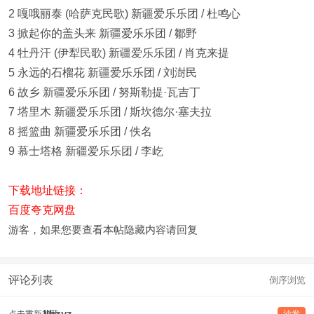
2 嘎哦丽泰 (哈萨克民歌) 新疆爱乐乐团 / 杜鸣心
3 掀起你的盖头来 新疆爱乐乐团 / 鄒野
4 牡丹汗 (伊犁民歌) 新疆爱乐乐团 / 肖克来提
5 永远的石榴花 新疆爱乐乐团 / 刘澍民
6 故乡 新疆爱乐乐团 / 努斯勒提·瓦吉丁
7 塔里木 新疆爱乐乐团 / 斯坎德尔·塞夫拉
8 摇篮曲 新疆爱乐乐团 / 佚名
9 慕士塔格 新疆爱乐乐团 / 李屹
下载地址链接：
百度夸克网盘
游客，如果您要查看本帖隐藏内容请
回复
评论列表
倒序浏览
llhzyz