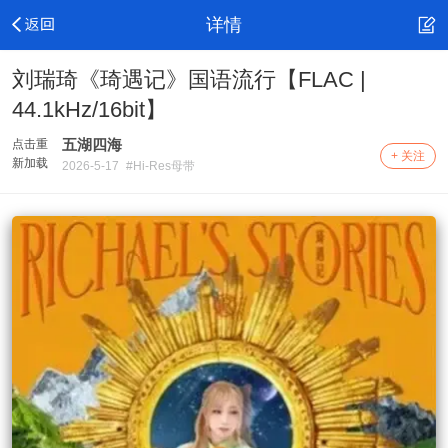
详情
刘瑞琦《琦遇记》国语流行【FLAC |
44.1kHz/16bit】
五湖四海
点击重
+ 关注
新加载
2026-5-17
#Hi-Res母带