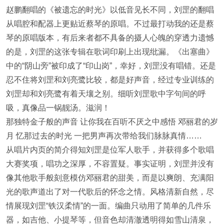
赵鹏翻唱的《被遗忘的时光》以低音见长不同，刘罡的翻唱
从唱腔和配器上更贴近蔡琴的原唱。不过最打动我的还是蔡
琴的原唱版本，有后来者都不具备的摄人心魄的穿透力遗憾
的是，刘罡的这张专辑在歌词印刷上出现纰漏。《出塞曲》
中的“阴山旁”被印成了“印山岗”，幸好，刘罡没有唱错。还是
忍不住将刘罡和刘亮鹭比较，都是好声音，经过专业训练的
刘罡却和刘亮鹭有着天壤之别。细听刘罡歌中字句间的呼
吸，真像品一锅靓汤。滋润！
那独特金子般的声音 让你我在百听不厌之中感悟 邓丽君的岁
月 忆那过去的时光 一把男声再次带给我们脉脉真情……
从唱片内页的简介得知刘罡是位军人歌手，并获得多个歌唱
大赛奖项，唱功之深厚，不容置疑。事实证明，刘罡并没有
像其他歌手般刻意模仿邓丽君的甜美，而是以爽朗、充满阳
光的歌声道出了对一代歌后的怀念之情。风格清新自然，尽
情展现刘罡“铁汉柔情”的一面。编曲只动用了简单的几件乐
器，如吉他、小提琴等，但音色却清澈透明得如雪山清泉，