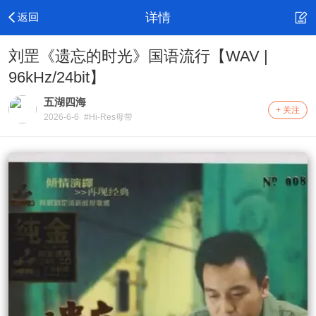
详情
刘罡《遗忘的时光》国语流行【WAV |
96kHz/24bit】
五湖四海
+ 关注
2026-6-6
#Hi-Res母带