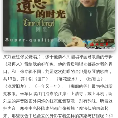
买刘罡这张发烧唱片，缘于他前不久翻唱邓丽君歌曲的专辑
《君再来》留给我的好印象。他的音质和唱功都很对我的胃
口。和上张专辑不同，刘罡这次翻唱的全部是蔡琴的歌曲，
共13首。其中以《渡口》、《落花流水》、《出塞曲》、
《魂萦旧梦》、《一年又一年》、《痴痴的等》最为挑战听
觉极限。坐车从临江门沿嘉陵江岸回上清寺，戴上耳机，听
刘罡的声音随窗外闪烁的虹霓氤氲荡漾，别有韵味。听着这
把声音，寒夜中光怪陆离的都市像被施了魔法似的幽怨起
来。那些夜色中还矗立的身影有着怎样的踌躇与彷徨呢？和