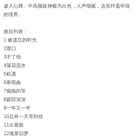
渗人心脾。中高频延伸极为出色，人声细腻，达至纤毫毕现
的境界。
曲目列表：
1 被遗忘的时光
2渡口
3不了情
4落花流水
5机遇
6寒雨曲
7痴痴的等
8庭院深深
9一年又一年
10总有一天等到你
11出塞曲
12魂萦旧梦