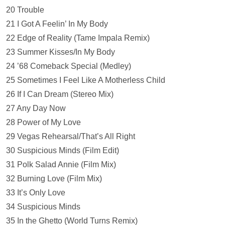
20 Trouble
21 I Got A Feelin’ In My Body
22 Edge of Reality (Tame Impala Remix)
23 Summer Kisses/In My Body
24 ’68 Comeback Special (Medley)
25 Sometimes I Feel Like A Motherless Child
26 If I Can Dream (Stereo Mix)
27 Any Day Now
28 Power of My Love
29 Vegas Rehearsal/That’s All Right
30 Suspicious Minds (Film Edit)
31 Polk Salad Annie (Film Mix)
32 Burning Love (Film Mix)
33 It’s Only Love
34 Suspicious Minds
35 In the Ghetto (World Turns Remix)