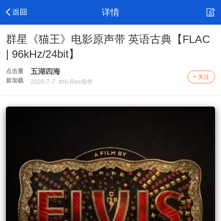
详情
群星《猫王》电影原声带 英语古典【FLAC
| 96kHz/24bit】
五湖四海
点击重
+ 关注
新加载
2026-7-7
#Hi-Res母带