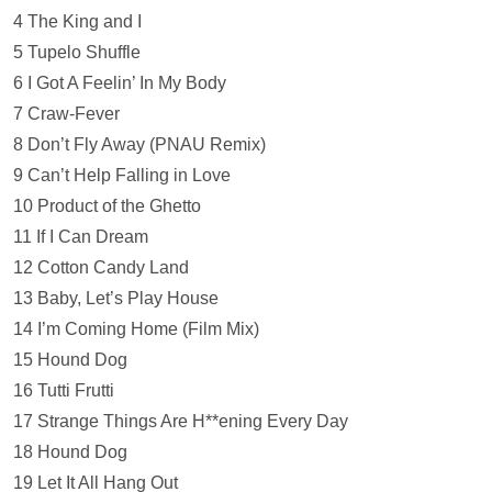
4 The King and I
5 Tupelo Shuffle
6 I Got A Feelin’ In My Body
7 Craw-Fever
8 Don’t Fly Away (PNAU Remix)
9 Can’t Help Falling in Love
10 Product of the Ghetto
11 If I Can Dream
12 Cotton Candy Land
13 Baby, Let’s Play House
14 I’m Coming Home (Film Mix)
15 Hound Dog
16 Tutti Frutti
17 Strange Things Are H**ening Every Day
18 Hound Dog
19 Let It All Hang Out