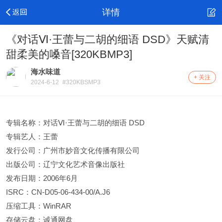
详情
《对话Ⅵ·王蕾与二胡的细语 DSD》天赋清
甜柔美的嗓音[320KBMP3]
海水味道
+ 关注
2024-6-12
#320KBSMP3
专辑名称：对话Ⅵ·王蕾与二胡的细语 DSD
专辑艺人：王蕾
发行公司：广州市妙音文化传播有限公司
出版公司：辽宁文化艺术音像出版社
发布日期：2006年6月
ISRC：CN-D05-06-434-00/A.J6
压缩工具：WinRAR
存储云盘：诚通网盘