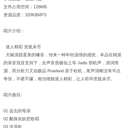
文件占用空间：128MB
资源品质：320KBMP3
唱片介绍：
迷人精彩 意犹未尽
天赋清甜柔美的嗓音，传来一种年轻温情的感觉，本品在精湛
的录音混音支持下，女声音质极似上等 Jadis 胆机声，清润滑
溜，而分析力又似极品 Rowland 原子粒机，尾声清晰没有半点
夸张，不硬不朦，相当细致迷人精彩，让人听毕意犹未尽。
唱片曲目:
01 远去的母亲
02 翻身农奴把歌唱
03 流浪歌