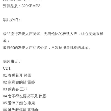
资源品质：320KBMP3
唱片介绍：
极品流行发烧人声测试，无与伦比的极致人声，让心灵无限释
放；
最自然的发烧人声穿透心灵，再次征服最挑剔的耳朵。
唱片曲目：
CD1
01 春暖花开 孙露
02 寂寞犯的错 雷婷
03 致青春 王菲
04 舍不得也要说再见 孙露
05 爱碎了痴心 康康
06 谁为我停留 张玮伽