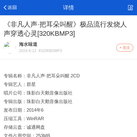
详情
《非凡人声·把耳朵叫醒》极品流行发烧人
声穿透心灵[320KBMP3]
海水味道
+ 关注
2024-6-12
#320KBSMP3
专辑名称：非凡人声·把耳朵叫醒 2CD
专辑艺人：群星
唱片公司：珠影白天鹅音像出版社
专辑出版：珠影白天鹅音像出版社
发布日期：2014年6
压缩工具：WinRAR
存储云盘：诚通网盘
文件占用空间：253MB