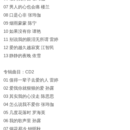
07 男人的心也会痛 楼兰
08 口是心非 张玮伽
09 烟雨蒙蒙 陈宁
10 如果没有你 谭艳
11 别说我的眼泪无所谓 雷婷
12 爱的越久越寂寞 江智民
13 静静的夜晚 依雪
专辑曲目：CD2
01 值得一辈子去爱的人 雷婷
02 爱我你就狠狠的爱 孙露
03 其实我的心没走 陈思思
04 怎么说我不爱你 张玮伽
05 几度花落时 罗海英
06 我的歌声里 孙露
07 烟花易冷 钟明秋