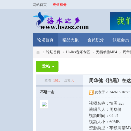
网站首页
充值积分
论坛首页
精品无损
会员积分
认证会员
论坛首页
Hi-Res音乐专区
无损单曲MP4
周华
发帖
海
»
›
›
›
周华健《怕黑》在这个
查看:
1615
|
回复:
0
不堪一击
发表于 2024-9-16 16:58:
视频名称：怕黑.avi
演唱艺人：周华健
视频时间：04:21
视频大小：60MB
资源类型：车载高清M