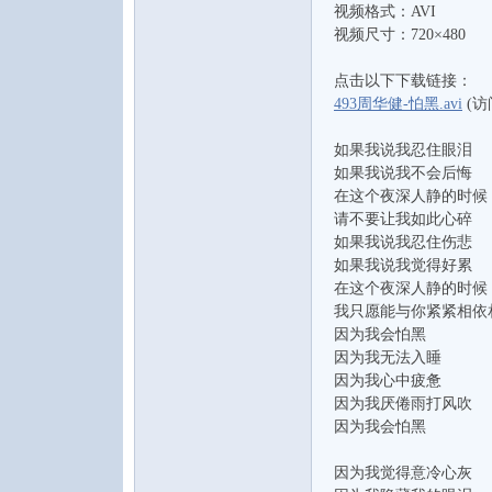
视频格式：AVI
水
视频尺寸：720×480
点击以下下载链接：
493周华健-怕黑.avi
(访问
如果我说我忍住眼泪
如果我说我不会后悔
在这个夜深人静的时候
请不要让我如此心碎
之
如果我说我忍住伤悲
如果我说我觉得好累
在这个夜深人静的时候
我只愿能与你紧紧相依
因为我会怕黑
因为我无法入睡
因为我心中疲惫
因为我厌倦雨打风吹
因为我会怕黑
声
因为我觉得意冷心灰