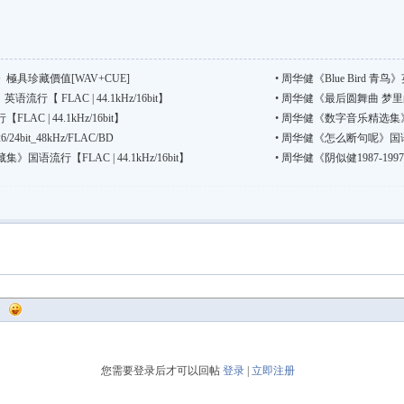
極具珍藏價值[WAV+CUE]
•
周华健《Blue Bird 青鸟》英语
》英语流行【 FLAC | 44.1kHz/16bit】
•
周华健《最后圆舞曲 梦里的中国》
C | 44.1kHz/16bit】
•
周华健《数字音乐精选集》国语流
bit_48kHz/FLAC/BD
•
周华健《怎么断句呢》国语流行【F
语流行【FLAC | 44.1kHz/16bit】
•
周华健《阴似健1987-1997》
您需要登录后才可以回帖
登录
|
立即注册