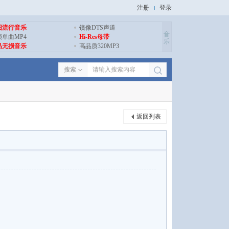
注册
登录
旧流行音乐
镜像DTS声道
音
损单曲MP4
Hi-Res母带
乐
品无损音乐
高品质320MP3
搜索
返回列表