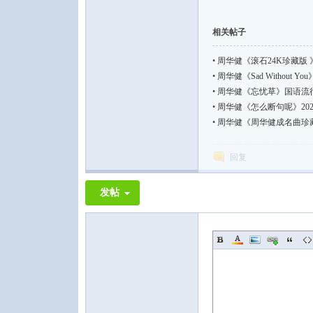
相关帖子
•
周华健《滚石24K珍藏版 》
•
周华健《Sad Without You
•
周华健《忘忧草》国语流行【FLA
•
周华健《怎么断句呢》2026/24
•
周华健《周华健成名曲珍藏集》国
回复
发帖