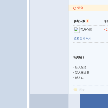
水
评分
参与人数
1
海
音乐心情
+ 2
查看全部评分
之
相关帖子
•
新人报道
•
新人报道贴
•
新人贴
回复
声