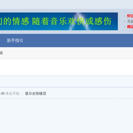
怀
无
精
新手指引
道
:49
来自手机
|
显示全部楼层