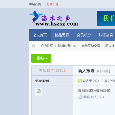
网站首页
充值积分
论坛首页
精品无损
会员积分
认证会员
论坛首页
论坛站务中心
会员互动交流
新人报
发帖
海
»
›
›
›
新人报道
查看:
1547
|
回复:
3
[复制链接]
651008801
发表于 2024-12-31 22:58
啦啦啦啦啦啦啦啦啦
啦啦
,
新人
,
报道