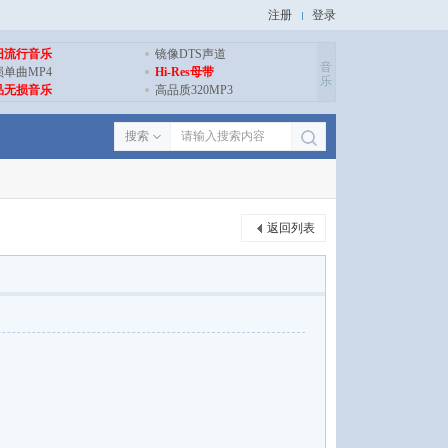
注册
登录
旧流行音乐
镜像DTS声道
音
损单曲MP4
Hi-Res母带
乐
品无损音乐
高品质320MP3
搜索
返回列表