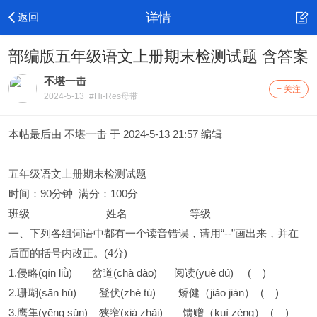
详情
部编版五年级语文上册期末检测试题 含答案
不堪一击
+ 关注
2024-5-13
#Hi-Res母带
本帖最后由 不堪一击 于 2024-5-13 21:57 编辑
五年级语文上册期末检测试题
时间：90分钟 满分：100分
班级 _____________姓名___________等级_____________
一、下列各组词语中都有一个读音错误，请用“--”画出来，并在
后面的括号内改正。(4分)
1.侵略(qín liǜ) 岔道(chà dào) 阅读(yuè dú) ( )
2.珊瑚(sān hú) 登伏(zhé tú) 矫健（jiǎo jiàn） ( )
3.鹰隼(yēng sǔn) 狭窄(xiá zhǎi) 馈赠（kuì zèng） ( )