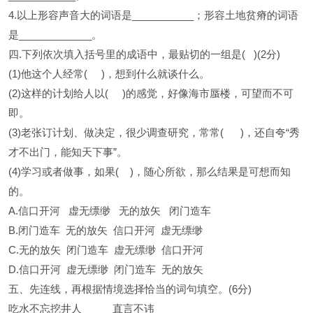
4.以上形容声音大的词语是___________；形容土地贫瘠的词语
是_____________。
四.下列依次填入括号里的成语中，最贴切的一组是( )(2分)
(1)他这个人经常( )，想到什么就谈什么。
(2)这样的计划给人以( )的感觉，好像海市蜃楼，可望而不可
即。
(3)老张订计划、做决定，很少调查研究，常常( )，还自夸“秀
才不出门，能知天下事”。
(4)学习或者做事，如果( )，随心所欲，那么结果是可想而知
的。
A.信口开河 虚无缥缈 无的放矢 闭门造车
B.闭门造车 无的放矢 信口开河 虚无缥缈
C.无的放矢 闭门造车 虚无缥缈 信口开河
D.信口开河 虚无缥缈 闭门造车 无的放矢
五、先连线，再根据情境选择恰当的词句填空。(6分)
吃水不忘挖井人 直言不讳