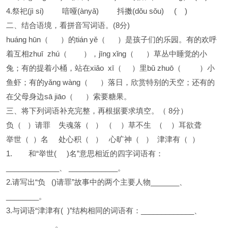
4.祭祀(jì si) 喑哑(ànyǎ) 抖擞(dǒu sǒu) ( )
二、结合语境，看拼音写词语。(8分)
huáng hūn（ ）的tián yě（ ）是孩子们的乐园。有的欢呼
着互相zhuī zhú（ ），jīng xǐng（ ）草丛中睡觉的小
兔；有的提着小桶，站在xiǎo xī（ ）里bǔ zhuō（ ）小
鱼虾；有的yǎng wàng（ ）落日，欣赏特别的天空；还有的
在父母身边sā jiāo（ ）索要糖果。
三、将下列词语补充完整，再根据要求填空。（ 8分）
负（ ）请罪 失魂落（ ） （ ）草不生 （ ）耳欲聋
举世（ ）名 处心积（ ） 心旷神（ ） 津津有（ ）
1. 和“举世( )名”意思相近的四字词语有：
_____________、 ____________。
2.请写出“负 ()请罪”故事中的两个主要人物_______、
________。
3.与词语“津津有( )”结构相同的词语有：_____________、
____________。