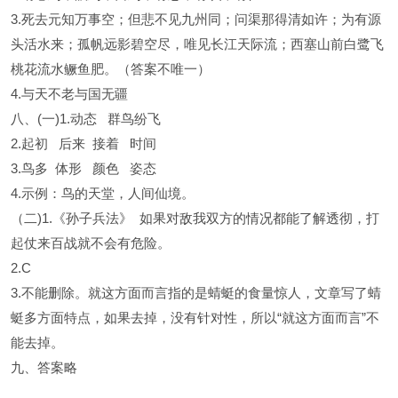
3.死去元知万事空；但悲不见九州同；问渠那得清如许；为有源
头活水来；孤帆远影碧空尽，唯见长江天际流；西塞山前白鹭飞
桃花流水鳜鱼肥。（答案不唯一）
4.与天不老与国无疆
八、(一)1.动态 群鸟纷飞
2.起初 后来 接着 时间
3.鸟多 体形 颜色 姿态
4.示例：鸟的天堂，人间仙境。
（二)1.《孙子兵法》 如果对敌我双方的情况都能了解透彻，打
起仗来百战就不会有危险。
2.C
3.不能删除。就这方面而言指的是蜻蜓的食量惊人，文章写了蜻
蜓多方面特点，如果去掉，没有针对性，所以“就这方面而言”不
能去掉。
九、答案略