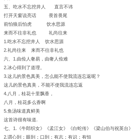
五、吃水不忘挖井人 直言不讳
打开天窗说亮话 畏首畏尾
前怕狼后怕虎 饮水思源
来而不往非礼也 礼尚往来
1.吃水不忘挖井人 饮水思源
2.礼尚往来 来而不往非礼也
六、1.由俭人奢易，由奢人俭难
2.冰心得到了道理。
3.这儿的景色真美，怎么能不使我流连忘返呢？
这儿的景色真美，不能不使我流连忘返
4.八月，桂花十里飘香，
八月，桂花多么香啊
5.鱼汤味道真鲜美
这首诗很有味道.
七、1.《牛郎织女》《孟江女》《白蛇传》《梁山伯与祝英台》
2.谓心到；眼到；口到；有志；有识；有恒