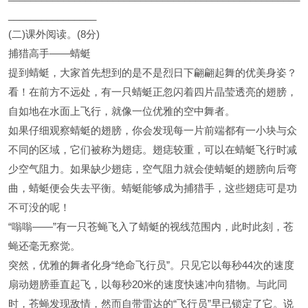
________________
(二)课外阅读。(8分)
捕猎高手——蜻蜓
提到蜻蜓，大家首先想到的是不是烈日下翩翩起舞的优美身姿？
看！在前方不远处，有一只蜻蜓正忽闪着四片晶莹透亮的翅膀，
自如地在水面上飞行，就像一位优雅的空中舞者。
如果仔细观察蜻蜓的翅膀，你会发现每一片前端都有一小块与众
不同的区域，它们被称为翅痣。翅痣较重，可以在蜻蜓飞行时减
少空气阻力。如果缺少翅痣，空气阻力就会使蜻蜓的翅膀向后弯
曲，蜻蜓便会失去平衡。蜻蜓能够成为捕猎手，这些翅痣可是功
不可没的呢！
“嗡嗡——”有一只苍蝇飞入了蜻蜓的视线范围内，此时此刻，苍
蝇还毫无察觉。
突然，优雅的舞者化身“绝命飞行员”。只见它以每秒44次的速度
扇动翅膀垂直起飞，以每秒20米的速度快速冲向猎物。与此同
时，苍蝇发现敌情，然而自带雷达的“飞行员”早已锁定了它。说