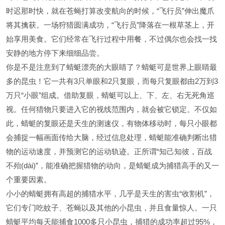
时迟那时快，就在苍蝇打算改变航向的时候，“飞行员”伸出魔爪
将其擒获。一场狩猎圆满成功，“飞行员”降落在一根草茎上，开
始享用美食。它们经常在飞行过程中用餐，不过偶尔也会找一找
安静的地方停下来细细品尝。
你是不是注意到了蜻蜓漂亮的大眼睛了？蜻蜓可是世界上眼睛最
多的昆虫！它一共有3只单眼和2只复眼，而每只复眼都由2万到3
万只“小眼”组成。借助复眼，蜻蜓可以上、下、左、右无死角巡
视。任何猎物只要进入它的视线范围内，就会被它锁定。不仅如
此，蜻蜓的复眼还是天生的测速仪，有物体移动时，每只小眼都
会捕捉一幅画面传给大脑，经过信息处理，蜻蜓能准确判断出猎
物的运动速度，并预测它的运动轨迹。正所谓“知己知彼，百战
不殆(dài)”，能准确把握猎物的动向，是蜻蜓成为捕猎高手的又一
个重要因素。
小小的蜻蜓拥有高超的捕猎水平，几乎是天生的害虫“收割机”，
它们专门吃蚊子、苍蝇以及其他的小昆虫，并且食量惊人。一只
蜻蜓平均每天能捕食1000多只小昆虫，捕猎的成功率超过95%，