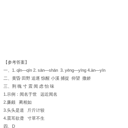
【参考答案】
一、1. qǐn—qīn 2. sān—shān 3. yēng—yīng 4.àn—yīn
二、黄昏 田野 追逐 惊醒 小溪 捕捉 仰望 撒娇
三、荆 魄 寸 震 闻 虑 怡 味
1.示例：闻名于世 远近闻名
2.廉颇 蔺相如
3.头头是道 斤斤计较
4.震耳欲聋 寸草不生
四、D