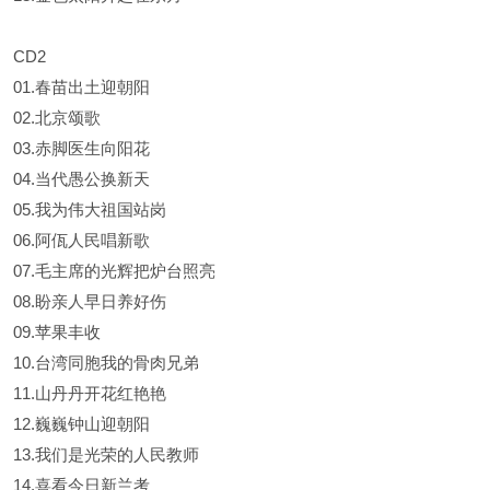
CD2
01.春苗出土迎朝阳
02.北京颂歌
03.赤脚医生向阳花
04.当代愚公换新天
05.我为伟大祖国站岗
06.阿佤人民唱新歌
07.毛主席的光辉把炉台照亮
08.盼亲人早日养好伤
09.苹果丰收
10.台湾同胞我的骨肉兄弟
11.山丹丹开花红艳艳
12.巍巍钟山迎朝阳
13.我们是光荣的人民教师
14.喜看今日新兰考