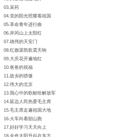
03.采药
04.党的阳光照耀着祖国
05.革命青年进行曲
06.井冈山上太阳红
07.雄伟的天安门
08.红旗渠凯歌震天响
09.大庆花开遍地红
10.爸爸的祝福
11.故乡的骄傲
12.伟大的北京
13.我心中的歌献给解放军
14.延边人民热爱毛主席
15.毛主席走遍祖国大地
16.火车向着韶山跑
17.好好学习天天向上
18.金色太阳升起在东方