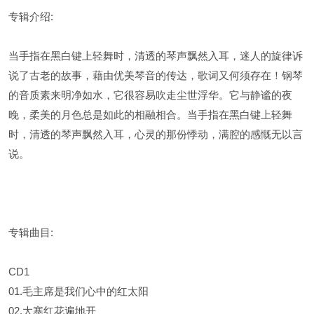
专辑介绍:
当手指在黑白键上轻舞时，清透的琴声飘然入耳，迷人的旋律诉
说了古老的故事，藉由优美琴音的传达，歌词又何须存在！钢琴
的音质素来明净如水，它很容易吹走尘世浮华。它与静谧的夜
晚，柔美的月色总是如此的相融相合。当手指在黑白键上轻舞
时，清透的琴声飘然入耳，心灵的那份悸动，满腔的感慨无以言
说。
专辑曲目:
CD1
01.毛主席是我们心中的红太阳
02.大寨红花遍地开