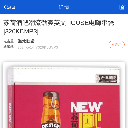
详情
苏荷酒吧潮流劲爽英文HOUSE电嗨串烧
[320KBMP3]
海水味道
点击重
+ 关注
新加载
2024-5-14
#320KBSMP3