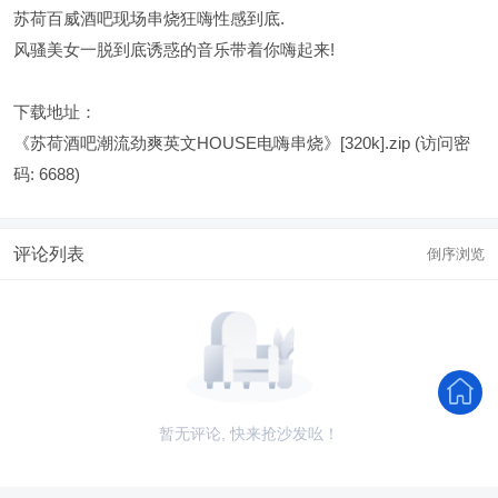
苏荷百威酒吧现场串烧狂嗨性感到底.
风骚美女一脱到底诱惑的音乐带着你嗨起来!
下载地址：
《苏荷酒吧潮流劲爽英文HOUSE电嗨串烧》[320k].zip
(访问密
码: 6688)
评论列表
倒序浏览
暂无评论, 快来抢沙发吆！