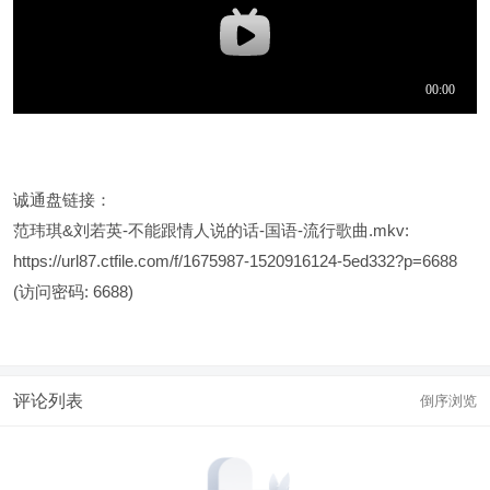
诚通盘链接：
范玮琪&刘若英-不能跟情人说的话-国语-流行歌曲.mkv:
https://url87.ctfile.com/f/1675987-1520916124-5ed332?p=6688
(访问密码: 6688)
评论列表
倒序浏览