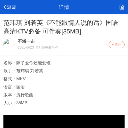
详情
范玮琪 刘若英《不能跟情人说的话》国语
高清KTV必备 可伴奏[35MB]
不堪一击
+ 关注
2025-6-23
#无损单曲MP4
名称：除了爱你还能爱谁
歌手：范玮琪 刘若英
格式：MKV
语言：国语
版本：流行歌曲
大小：35MB