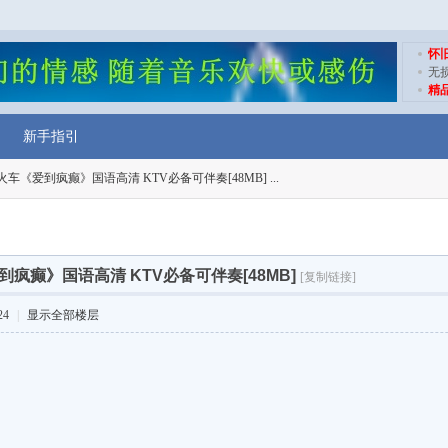
怀
无
精
新手指引
车《爱到疯癫》国语高清 KTV必备可伴奏[48MB] ...
疯癫》国语高清 KTV必备可伴奏[48MB]
[复制链接]
24
|
显示全部楼层