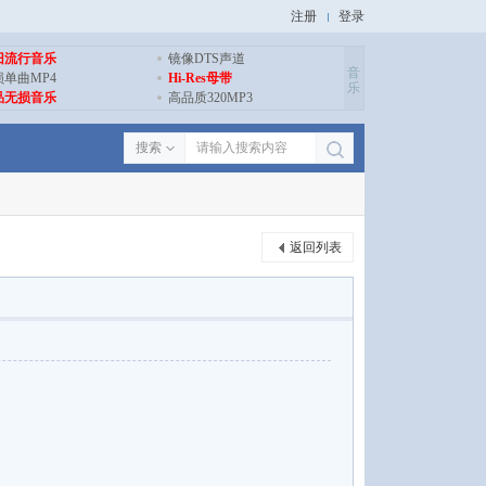
注册
登录
旧流行音乐
镜像DTS声道
音
损单曲MP4
Hi-Res母带
乐
品无损音乐
高品质320MP3
搜索
返回列表