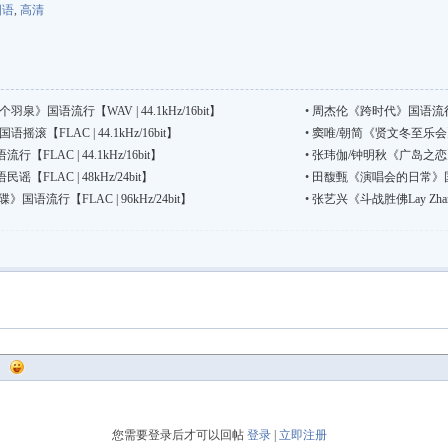
国语
,
高清
》国语流行【WAV | 44.1kHz/16bit】
•
周杰伦《跨时代》国语流行【FLA
【FLAC | 44.1kHz/16bit】
•
窦唯/朝简《贤文冬至乐会》国语
LAC | 44.1kHz/16bit】
•
张玮伽/钟明秋《广岛之恋》国语
LAC | 48kHz/24bit】
•
田馥甄《演唱会的日常》国语流行
语流行【FLAC | 96kHz/24bit】
•
张艺兴《斗战胜佛Lay Zhang
您需要登录后才可以回帖
登录
|
立即注册