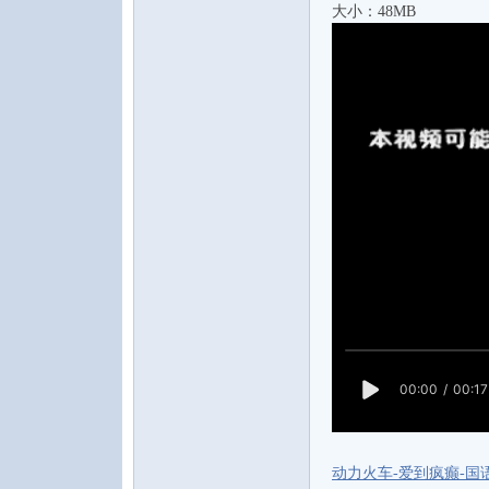
大小：48MB
水
之
声
动力火车-爱到疯癫-国语