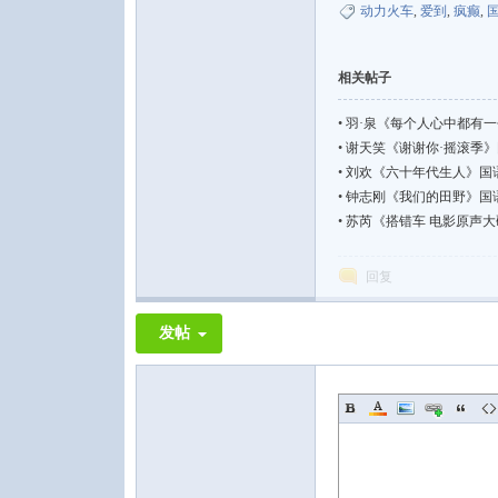
动力火车
,
爱到
,
疯癫
,
相关帖子
•
羽·泉《每个人心中都有一个羽泉
•
谢天笑《谢谢你·摇滚季》国语摇滚
•
刘欢《六十年代生人》国语流行【F
音
•
钟志刚《我们的田野》国语民谣【F
•
苏芮《搭错车 电影原声大碟》国
回复
发帖
乐