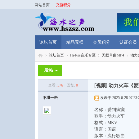
网站首页
充值积分
论坛首页
精品无损
会员积分
认证会员
论坛首页
Hi-Res音乐专区
无损单曲MP4
动力火
发帖
海
»
›
›
›
[视频]
动力火车《爱到
查看:
576
|
回复:
0
不堪一击
发表于 2025-6-28 07:23:
名称：爱到疯癫
歌手：动力火车
格式：MKV
语言：国语
版本：流行歌曲