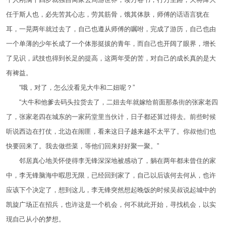
任于斯人也，必先苦其心志，劳其筋骨，饿其体肤，师傅的话语言犹在
耳，一晃两年就过去了，自己也遵从师傅的嘱咐，完成了游历，自己也由
一个单薄的少年长成了一个体形挺拔的青年，而自己也开阔了眼界，增长
了见识，武技也得到长足的提高，这两年受的苦，对自己的成长真的是大
有裨益。
“哦，对了，怎么没看见大牛和二妞呢？”
“大牛和他爹去码头拉货去了，二妞去年就嫁给前面那条街的张家老四
了，张家老四在城东的一家药堂里当伙计，日子都还算过得去。前些时候
听说西边在打仗，北边在闹匪，看来这日子越来越不太平了。你叔他们也
快要回来了。我去做些菜，等他们回来好好聚一聚。”
邻居真心地关怀使得李无锋深深地被感动了，躺在两年都未曾住的家
中，李无锋脑海中暇思无限，已经回到家了，自己以后该何去何从，也许
应该下个决定了，想到这儿，李无锋突然想起晚饭的时候吴叔说起城中的
凯旋广场正在招兵，也许这是一个机会，何不就此开始，寻找机会，以实
现自己从小的梦想。