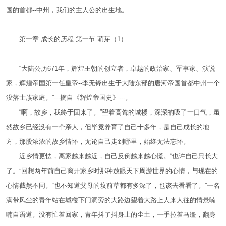
国的首都--中州，我们的主人公的出生地。
第一章 成长的历程 第一节 萌芽（1）
“大陆公历671年，辉煌王朝的创立者，卓越的政治家、军事家、演说
家，辉煌帝国第一任皇帝--李无锋出生于大陆东部的唐河帝国首都中州一个
没落士族家庭。”---摘自《辉煌帝国史》---。
“啊，故乡，我终于回来了。”望着高耸的城楼，深深的吸了一口气，虽
然故乡已经没有一个亲人，但毕竟养育了自己十多年，是自己成长的地
方，那股浓浓的故乡情怀，无论自己走到哪里，始终无法忘怀。
近乡情更怯，离家越来越近，自己反倒越来越心慌。“也许自己只长大
了。”回想两年前自己离开家乡时那种放眼天下周游世界的心情，与现在的
心情截然不同。“也不知道父母的坟前草都有多深了，也该去看看了。”一名
满带风尘的青年站在城楼下门洞旁的大路边望着大路上人来人往的情景喃
喃自语道。没有忙着回家，青年抖了抖身上的尘土，一手拉着马缰，翻身