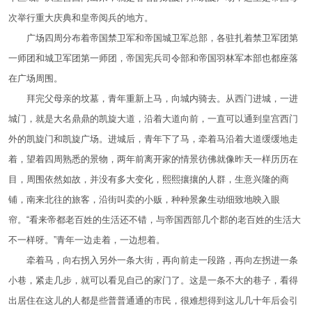
次举行重大庆典和皇帝阅兵的地方。
广场四周分布着帝国禁卫军和帝国城卫军总部，各驻扎着禁卫军团第
一师团和城卫军团第一师团，帝国宪兵司令部和帝国羽林军本部也都座落
在广场周围。
拜完父母亲的坟墓，青年重新上马，向城内骑去。从西门进城，一进
城门，就是大名鼎鼎的凯旋大道，沿着大道向前，一直可以通到皇宫西门
外的凯旋门和凯旋广场。进城后，青年下了马，牵着马沿着大道缓缓地走
着，望着四周熟悉的景物，两年前离开家的情景彷佛就像昨天一样历历在
目，周围依然如故，并没有多大变化，熙熙攘攘的人群，生意兴隆的商
铺，南来北往的旅客，沿街叫卖的小贩，种种景象生动细致地映入眼
帘。“看来帝都老百姓的生活还不错，与帝国西部几个郡的老百姓的生活大
不一样呀。”青年一边走着，一边想着。
牵着马，向右拐入另外一条大街，再向前走一段路，再向左拐进一条
小巷，紧走几步，就可以看见自己的家门了。这是一条不大的巷子，看得
出居住在这儿的人都是些普普通通的市民，很难想得到这儿几十年后会引