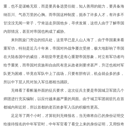
重，也不是谋略无双，而是要具备选贤任能，知人善用的能力，要具备海
纳百川、气吞万里的心胸。而帝国这种制度，扼杀了许多人才，有许多不
甘没没无闻一辈子，宁肯远走异国他乡，寻求发展，这些人由于了解帝国
内部情况，甚至对帝国也构成了威胁。
来到凯旋门旁边的招兵处，这里早已是人山人海了，由于帝国素来看
重军功，特别是近几十年来，帝国对外战争屡次受挫，极大地影响了帝国
在大陆各国中的威信，本朝皇帝更是有心重塑帝国形象，对立有军功者均
给予重奖，而帝国对庶族和自由民有意从政者则要求甚严，升迁也相对军
队更为困难，毕竟在军队中上了战场，只要有胆有识，机会就会多的多，
所以中下层人民对加入军伍都相当踊跃。
无锋看了看帐篷外面的征兵要求，这次征兵主要是帝国城卫军团几个
师团进行充实编制，以应付越来越严重的局面。由于城卫军团就驻扎在首
都城内和近郊，所以首都的老百姓参军入伍的积极性更高。
足足等了两个小时，才算轮到无锋报名，当无锋将自己的身份证明交
给接待报名的中年军官时，中年军官看了看交上来的身份证明，又用惊奇