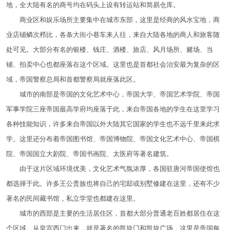
地，全大陆有名的商号均在码头上设有转运站和简易仓库。
商业区和娱乐场所主要集中在城市东部，这里是经商的风水宝地，商
业店铺鳞次栉比，各条大街小巷车来人往，来自大陆各地的商人和旅客随
处可见。大部分有名的银楼、钱庄、酒楼、旅店、风月场所、赌场、当
铺、拍卖中心也都座落在这个区域。这里也是首都社会治安最为复杂的区
域，帝国警察总局和首都警察局就座落此区。
城市的南部是帝国的文化艺术中心，帝国大学、帝国艺术学院、帝国
军事学院三座帝国最高学府均座落于此，来自帝国各地的学生在这里学习
各种技能知识，许多来自帝国以外大陆其它国家的学生也不远千里来此求
学。这里还分布着帝国图书馆、帝国博物院、帝国文化艺术中心、帝国棋
院、帝国国立大剧院、帝国书画院、太医府等著名建筑。
由于这片区域环境优美，文化艺术气氛浓厚，各国驻唐河帝国使馆也
都选择于此。许多王公贵族也将自己的宅邸或别墅修建在这里，还有不少
著名的民间藏书馆，私立学堂也都建在这里。
城市的西部是主要的生活居住区，首都大部分普通老百姓都居住在这
个区域。从皇宫西门出来，就是著名的凯旋门和凯旋广场，这里是帝国每