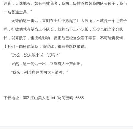
违背，天诛地灭。如有击败我者，我向上级推荐接替我的队长位子，我当
一名普通士兵。”
无锋的这一番话，立刻在士兵中掀起了巨大波澜，不就是一个毛孩子
吗，打败他就有望当上小队长，就算当不上小队长，至少也能当个分队
长，就算败了，也没啥影响，反正他已经当众发下毒誓，不可能再反悔，
士兵们不由得你望我，我望你，都有些跃跃欲试。
“怎么，没人敢来试一试吗？”
果然，这一句话一出，立刻有人应声而出。
“我来，列兵康建国向大人请教。”
下载地址：
002.江山美人志.txt
(访问密码: 6688