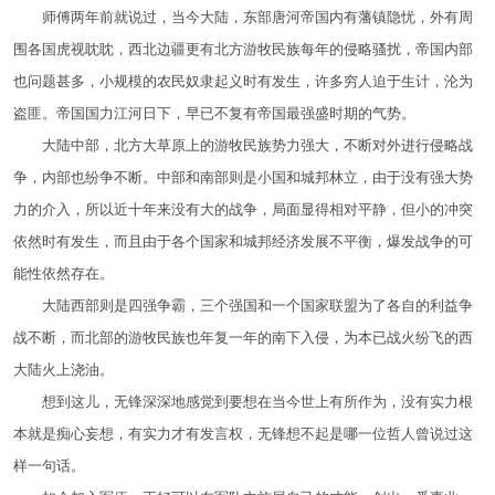
师傅两年前就说过，当今大陆，东部唐河帝国内有藩镇隐忧，外有周
围各国虎视眈眈，西北边疆更有北方游牧民族每年的侵略骚扰，帝国内部
也问题甚多，小规模的农民奴隶起义时有发生，许多穷人迫于生计，沦为
盗匪。帝国国力江河日下，早已不复有帝国最强盛时期的气势。
大陆中部，北方大草原上的游牧民族势力强大，不断对外进行侵略战
争，内部也纷争不断。中部和南部则是小国和城邦林立，由于没有强大势
力的介入，所以近十年来没有大的战争，局面显得相对平静，但小的冲突
依然时有发生，而且由于各个国家和城邦经济发展不平衡，爆发战争的可
能性依然存在。
大陆西部则是四强争霸，三个强国和一个国家联盟为了各自的利益争
战不断，而北部的游牧民族也年复一年的南下入侵，为本已战火纷飞的西
大陆火上浇油。
想到这儿，无锋深深地感觉到要想在当今世上有所作为，没有实力根
本就是痴心妄想，有实力才有发言权，无锋想不起是哪一位哲人曾说过这
样一句话。