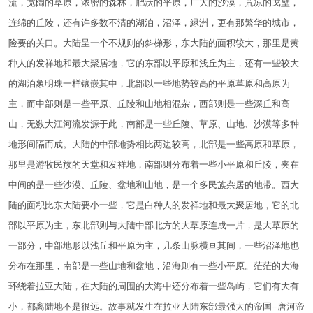
流，宽阔的草原，浓密的森林，肥沃的平原，广大的沙漠，荒凉的戈壁，
连绵的丘陵，还有许多数不清的湖泊，沼泽，緑洲，更有那繁华的城市，
险要的关口。大陆呈一个不规则的斜梯形，东大陆的面积较大，那里是黄
种人的发祥地和最大聚居地，它的东部以平原和浅丘为主，还有一些较大
的湖泊象明珠一样镶嵌其中，北部以一些地势较高的平原草原和高原为
主，而中部则是一些平原、丘陵和山地相混杂，西部则是一些深丘和高
山，无数大江河流发源于此，南部是一些丘陵、草原、山地、沙漠等多种
地形间隔而成。大陆的中部地势相比两边较高，北部是一些高原和草原，
那里是游牧民族的天堂和发祥地，南部则分布着一些小平原和丘陵，夹在
中间的是一些沙漠、丘陵、盆地和山地，是一个多民族杂居的地带。西大
陆的面积比东大陆要小一些，它是白种人的发祥地和最大聚居地，它的北
部以平原为主，东北部则与大陆中部北方的大草原连成一片，是大草原的
一部分，中部地形以浅丘和平原为主，几条山脉横亘其间，一些沼泽地也
分布在那里，南部是一些山地和盆地，沿海则有一些小平原。茫茫的大海
环绕着拉亚大陆，在大陆的周围的大海中还分布着一些岛屿，它们有大有
小，都离陆地不是很远。故事就发生在拉亚大陆东部最强大的帝国--唐河帝