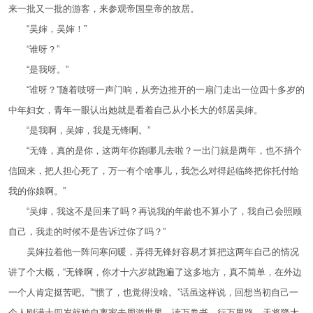
来一批又一批的游客，来参观帝国皇帝的故居。
“吴婶，吴婶！”
“谁呀？”
“是我呀。”
“谁呀？”随着吱呀一声门响，从旁边推开的一扇门走出一位四十多岁的
中年妇女，青年一眼认出她就是看着自己从小长大的邻居吴婶。
“是我啊，吴婶，我是无锋啊。”
“无锋，真的是你，这两年你跑哪儿去啦？一出门就是两年，也不捎个
信回来，把人担心死了，万一有个啥事儿，我怎么对得起临终把你托付给
我的你娘啊。”
“吴婶，我这不是回来了吗？再说我的年龄也不算小了，我自己会照顾
自己，我走的时候不是告诉过你了吗？”
吴婶拉着他一阵问寒问暖，弄得无锋好容易才算把这两年自己的情况
讲了个大概，“无锋啊，你才十六岁就跑遍了这多地方，真不简单，在外边
一个人肯定挺苦吧。”“惯了，也觉得没啥。”话虽这样说，回想当初自己一
个人刚满十四岁就独自离家去周游世界，读万卷书，行万里路，天将降大