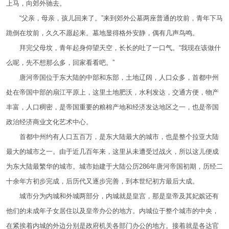
上马，向郊外驰去。
“父亲，母亲，孩儿回来了。”来到郊外公墓两座普通的坟前，青年下马
跪倒在坟前，久久不愿起来。墓地显得格外安静，偶有几声鸟鸣。
拜完父母坟，青年起身仰望天空，长长的吐了一口气。“我现在该做什
么呢，先不想那么多，回家看看吧。”
唐河帝国位于东大陆的中部和东部，土地辽阔，人口众多，首都中州
处在帝国中部的扇江平原上，这里土地肥沃，水利发达，交通方便，物产
丰富，人口稠密，是帝国重要的粮棉产地和经济发达地区之一，也是帝国
政治经济商业文化艺术中心。
首都中州约有人口五百万，是东大陆最大的城市，也是整个拉亚大陆
最大的城市之一。由于近几百年来，这里从未遭受过战火，所以这儿便成
为东大陆最繁华的城市。城市始建于大陆公历286年唐河帝国初期，历经二
十余年方初步完成，后历代又逐步完善，到本世纪初方最后大成。
城市分为内城和外城两部分，内城就是皇宫，那是皇帝及其妃嫔还有
他们的未成年子女居住以及皇帝办公的地方。内城位于整个城市的中央，
在紧挨着内城的外边分别是政府机关各部门办公的地方。接着就是各达官