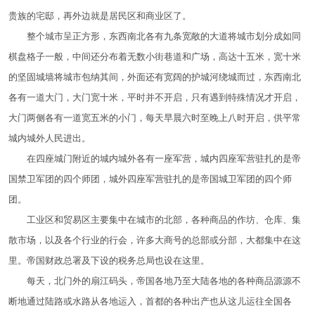
贵族的宅邸，再外边就是居民区和商业区了。
整个城市呈正方形，东西南北各有九条宽敞的大道将城市划分成如同
棋盘格子一般，中间还分布着无数小街巷道和广场，高达十五米，宽十米
的坚固城墙将城市包纳其间，外面还有宽阔的护城河绕城而过，东西南北
各有一道大门，大门宽十米，平时并不开启，只有遇到特殊情况才开启，
大门两侧各有一道宽五米的小门，每天早晨六时至晚上八时开启，供平常
城内城外人民进出。
在四座城门附近的城内城外各有一座军营，城内四座军营驻扎的是帝
国禁卫军团的四个师团，城外四座军营驻扎的是帝国城卫军团的四个师
团。
工业区和贸易区主要集中在城市的北部，各种商品的作坊、仓库、集
散市场，以及各个行业的行会，许多大商号的总部或分部，大都集中在这
里。帝国财政总署及下设的税务总局也设在这里。
每天，北门外的扇江码头，帝国各地乃至大陆各地的各种商品源源不
断地通过陆路或水路从各地运入，首都的各种出产也从这儿运往全国各