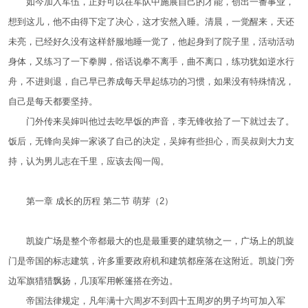
如今加入军伍，正好可以在军队中施展自己的才能，创出一番事业，
想到这儿，他不由得下定了决心，这才安然入睡。清晨，一觉醒来，天还
未亮，已经好久没有这样舒服地睡一觉了，他起身到了院子里，活动活动
身体，又练习了一下拳脚，俗话说拳不离手，曲不离口，练功犹如逆水行
舟，不进则退，自己早已养成每天早起练功的习惯，如果没有特殊情况，
自己是每天都要坚持。
门外传来吴婶叫他过去吃早饭的声音，李无锋收拾了一下就过去了。
饭后，无锋向吴婶一家谈了自己的决定，吴婶有些担心，而吴叔则大力支
持，认为男儿志在千里，应该去闯一闯。
第一章 成长的历程 第二节 萌芽（2）
凯旋广场是整个帝都最大的也是最重要的建筑物之一，广场上的凯旋
门是帝国的标志建筑，许多重要政府机和建筑都座落在这附近。凯旋门旁
边军旗猎猎飘扬，几顶军用帐篷搭在旁边。
帝国法律规定，凡年满十六周岁不到四十五周岁的男子均可加入军