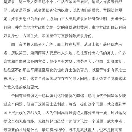
是奴隶，这一类人数量也不小，生活在帝国最底层。这些人许多来自战
俘，或者是罪犯，或者因债务沦为奴隶，以及他们的后代。帝国法律规
定，奴隶要想成为自由民，必须由主人出具奴隶原始身份证明，要求予以
解除，并向当地地方政府交纳一定的身份建档费用，由地方政府确认解除
奴隶身份，方可生效。帝国皇帝可直接解除奴隶身份。
由于帝国将人民分为几等，而士族在从军、从政上都可获得优先考
虑，所以第三、第四两等人要想出人头地，往往要付出几倍的努力。许多
庶族和自由民出身的官员，即使再有才华，功劳再大，但由于出身限制，
往往还不如那些平庸甚至腐化的但出身士族的官员，以至于许多有识之士
被埋没于下层。这甚至是帝国现在存在的最大问题，李无锋甚至觉得这比
外敌入侵的威胁更大。
帝国有些有识之士也认识到这种情况的弊端，也向历代帝国皇帝反映
过这个问题，但由于这涉及士族利益，每当一提出这个问题，就会遭到帝
国上层贵族的强烈反对，因为帝国高官显贵绝大部分出自士族，所以这类
提议全都无疾而终。无锋想起自己曾与师傅讨论过一个话题，成大事者，
最重要的才能是什么，最后得出结论，既不是武技盖人，也不是德高望