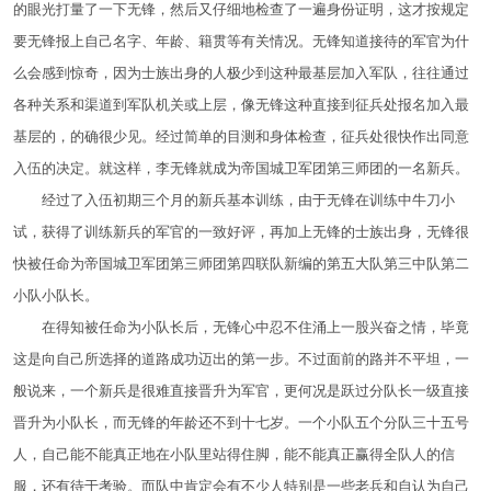
的眼光打量了一下无锋，然后又仔细地检查了一遍身份证明，这才按规定
要无锋报上自己名字、年龄、籍贯等有关情况。无锋知道接待的军官为什
么会感到惊奇，因为士族出身的人极少到这种最基层加入军队，往往通过
各种关系和渠道到军队机关或上层，像无锋这种直接到征兵处报名加入最
基层的，的确很少见。经过简单的目测和身体检查，征兵处很快作出同意
入伍的决定。就这样，李无锋就成为帝国城卫军团第三师团的一名新兵。
经过了入伍初期三个月的新兵基本训练，由于无锋在训练中牛刀小
试，获得了训练新兵的军官的一致好评，再加上无锋的士族出身，无锋很
快被任命为帝国城卫军团第三师团第四联队新编的第五大队第三中队第二
小队小队长。
在得知被任命为小队长后，无锋心中忍不住涌上一股兴奋之情，毕竟
这是向自己所选择的道路成功迈出的第一步。不过面前的路并不平坦，一
般说来，一个新兵是很难直接晋升为军官，更何况是跃过分队长一级直接
晋升为小队长，而无锋的年龄还不到十七岁。一个小队五个分队三十五号
人，自己能不能真正地在小队里站得住脚，能不能真正赢得全队人的信
服，还有待于考验。而队中肯定会有不少人特别是一些老兵和自认为自己