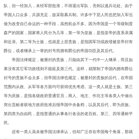
队，但一经加入，未经军部批准，不得退出军队，否则以逃兵论处。由于
帝国人口众多，兵源充足，故采取募兵制。许多中下层人民也把加入军伍
做为改变自己命运的一种手段，虽然机会不多。因为帝国是一个等级制度
森严的国家，国家将人民分为几等，第一等为皇族，是指皇帝的直系亲属
和近亲。第二等为士族，也就是上层贵族，是指因军功或政绩被皇帝封有
爵位，或者继承上一辈的封号而拥有爵位的帝国功臣及其后代。
帝国法律规定，被册封的贵族，只能由其下一代中一人继承，而且如
果没有其它军功政绩则不能延及第三代。这样，就限制了帝国内拥有爵位
封号的贵族不会太多，但帝国法律也规定，被册封的贵族的后代，在帝国
范围内从政、从军等各方面均可获得优先考虑。这一类人就是士族。第三
等为庶族，是指各级政府普通官员，商人、地主、作坊主等各类人中做出
突出贡献者获地方政府批准后报帝国中央备档，以及其后代，即为庶族。
第四类为自由民，是指普通的从事各行各业的老百姓。第三、四等通称平
民。
还有一类人虽未被帝国法律承认，但却广泛存在帝国每个角落，那就