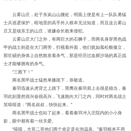
云雾山庄，处于东岚山山腰处，明面上便是有上一队队勇猛
士兵巡逻保护，暗地里的高手外人根本无法知道，而且这云雾山
庄又是镇东王的山庄，谁嫌命长敢来侵犯。
云雾山庄大门之外，有两巨大的石狮子，而两名身穿黑色战
甲的战士则是在大门两旁，扫视着外面，他们犹如孤松般傲立，
那壮硕的身体上自然散发着杀气，那是经历过血腥沙场的真正战
士才能够拥有的杀气。
“三殿下！”
两名黑甲战士猛然单膝跪下，恭敬道。
秦羽迅速从虎背之上跳下，黑鹰在秦羽肩上去很是稳当，秦
羽此刻显然很兴奋很高兴，飞速跑向大门之内，同时对两名战士
笑嘻嘻道：“两名叔叔，快快起来。”
两名黑甲战士也站了起来，看着秦羽冲入庄院内的小小身
影，眼中都有着一丝关爱。
“嘻嘻，大哥二哥他们两个肯定是在泡温泉。”秦羽根本不用