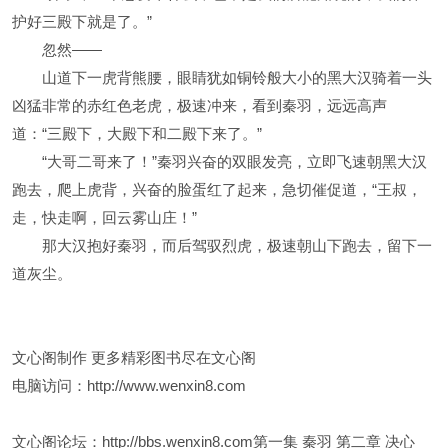
护好三殿下就是了。”
忽然——
山道下一虎背熊腰，眼睛犹如铜铃般大小的黑大汉骑着一头
凶猛非常的赤红色老虎，极速冲来，看到秦羽，远远高声
道：“三殿下，大殿下和二殿下来了。”
“大哥二哥来了！”秦羽兴奋的双眼发亮，立即飞速朝黑大汉
跑去，爬上虎背，兴奋的脸蛋红了起来，急切催促道，“王叔，
走，快走啊，回云雾山庄！”
那大汉抱好秦羽，而后驾驭烈虎，极速朝山下跑去，留下一
道灰尘。
文心阁制作 更多精彩图书尽在文心阁
电脑访问：
http://www.wenxin8.com
文心阁论坛：
http://bbs.wenxin8.com
第一集 秦羽 第二章 决心