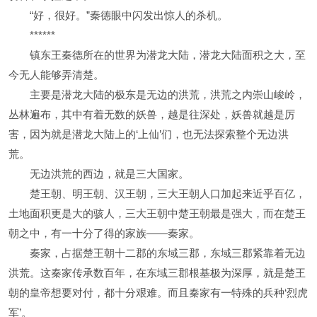
“好，很好。”秦德眼中闪发出惊人的杀机。
******
镇东王秦德所在的世界为潜龙大陆，潜龙大陆面积之大，至
今无人能够弄清楚。
主要是潜龙大陆的极东是无边的洪荒，洪荒之内崇山峻岭，
丛林遍布，其中有着无数的妖兽，越是往深处，妖兽就越是厉
害，因为就是潜龙大陆上的‘上仙’们，也无法探索整个无边洪
荒。
无边洪荒的西边，就是三大国家。
楚王朝、明王朝、汉王朝，三大王朝人口加起来近乎百亿，
土地面积更是大的骇人，三大王朝中楚王朝最是强大，而在楚王
朝之中，有一十分了得的家族——秦家。
秦家，占据楚王朝十二郡的东域三郡，东域三郡紧靠着无边
洪荒。这秦家传承数百年，在东域三郡根基极为深厚，就是楚王
朝的皇帝想要对付，都十分艰难。而且秦家有一特殊的兵种‘烈虎
军’。