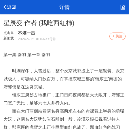
详情
星辰变 作者 (我吃西红柿)
不堪一击
点击重
+ 关注
新加载
2024-5-15
#Hi-Res母带
第一集 秦羽 第一章 秦羽
时则深冬，大雪过后，整个炎京城都披上了一层银装。炎京
城极大，可容纳人口数百万，而掌控东域三郡的‘镇东王’秦德的
府邸便是在这炎京城。
镇东王府邸占地极广，正门日间夜间都是大大敞开，府邸正
门宽广无比，足够六七人并行入内。
而在大门两侧站着两名身高两米左右的赤裸着上半身的勇猛
大汉，这两名大汉犹如岩石雕刻一般，冷漠双眼扫视着过往人
群，那宽厚的虎背之上正挂巨型血红色战刀。那血红色的战刀一