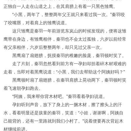
正独自一人走在山道之上，在其肩膀上有着一只黑色雏鹰。
“小黑，两年了，整整两年父王就只来看过我一次。”秦羽咬
了咬嘴唇，对着肩上的雏鹰说道。
这只雏鹰是秦羽一年前游览东岚山的时候发现的，便将这雏
鹰带在身边，有雏鹰相伴，秦羽也不会太过孤独，六岁以前经常
有父亲相伴，六岁后整整两年，却只见过父亲一次。
黑鹰扇了扇翅膀，抚摸秦羽的稚嫩的脸庞，秦羽顿时笑了。
走了片刻，秦羽忽然看到前方有一孕妇却担着碎木材艰难的
走着，当即对着黑鹰说道：“小黑，我们去帮助这个阿姨好吗？”
黑鹰顿时扇了扇翅膀，在秦羽肩膀上晃动两下，秦羽顿时笑
着飞速朝孕妇跑去。
“阿姨，我来帮你背木材吧。”秦羽看着孕妇说道。
孕妇听到声音，放下了身上的一捆木材，擦了擦头上的汗
水，看着明显还是孩童的秦羽，笑道：“小娃，谢谢啊，阿姨自
己能背的，还有一里路就到我们小村了。”说着便要再次背起木
材继续前进。