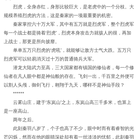
烈虎，全身赤红，身形比较巨大，是老虎中的一个分枝。大
规模养殖烈虎的方法，这是秦家的一项最重要的机密。
秦家掌控六十万大军，其中有五万就是烈虎军，整个烈虎军
每一个战士都是骑着‘烈虎’，烈虎本身攻击力就骇人的很，再加
上战士，那更是所向披靡。
单单五万只烈虎的‘虎吼’，就能够让敌方士气大跌。五万只
烈虎军可以轻易消灭过十万的普通骑兵大军。
潜龙大陆武力至高，三大国家都有镇国的修仙者，每一个修
仙者在凡人眼中都是神仙般的存在。飞剑一出，千百里之外便可
以割人头颅，御剑飞行，翱翔于九天，哪样不是神仙手段？
******
云雾山庄，建于‘东岚山’之上，东岚山高三千多米，也算上
是一座高山。
两年之后。
此刻秦羽八岁了，个子也高了不少，眼中时而有着睿智的光
芒闪烁，然而在他的眼睛深处却有着一丝淡淡的忧郁，此刻秦羽