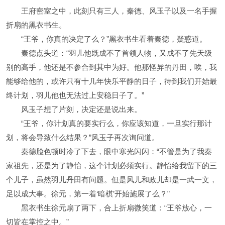
王府密室之中，此刻只有三人，秦德、风玉子以及一名手握
折扇的黑衣书生。
“王爷，你真的决定了么？”黑衣书生看着秦德，疑惑道。
秦德点头道：“羽儿他既成不了首领人物，又成不了先天级
别的高手，他还是不参合到其中为好。他那怪异的丹田，唉，我
能够给他的，或许只有十几年快乐平静的日子，待到我们开始最
终计划，羽儿他也无法过上安稳日子了。”
风玉子想了片刻，决定还是说出来。
“王爷，你计划真的要实行么，你应该知道，一旦实行那计
划，将会导致什么结果？”风玉子再次询问道。
秦德脸色顿时冷了下去，眼中寒光闪闪：“不管是为了我秦
家祖先，还是为了静怡，这个计划必须实行。静怡给我留下的三
个儿子，虽然羽儿丹田有问题。但是风儿和政儿却是一武一文，
足以成大事。徐元，第一着‘暗棋’开始施展了么？”
黑衣书生徐元扇了两下，合上折扇微笑道：“王爷放心，一
切皆在掌控之中。”