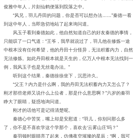
俊雅中年人，片刻仙鹤便落到院落之中。
“风兄，羽儿丹田的问题，你是否可以想办法……”秦德一看
到这中年人，当即急切地站了起来询问道。
风玉子看到秦德如此，他自然知道自己的好友秦德的事情，
只能叹了一口气道：“王爷，我早就说过了，羽儿他在修炼一途
中根本没有任何希望，他的丹田十分怪异，无法积蓄内力，自然
无法修炼。如此丹田根本就是天生的，亿万人中根本无法找到一
例，我风玉子也是无丝毫办法。”
听到这个结果，秦德徐徐坐下，沉思许久。
“父王？内力是什么啊，我的丹田无法积蓄内力又怎么了？
刚才那些老师又说什么上位者，那是什么意思啊？”六岁的秦羽
睁大了眼睛，疑惑地询问道。
刚才的话他可是记得清楚呢。
秦德心中苦笑，嘴上却是安慰道：“羽儿，你别问那么多
了，你不是不喜欢学这个学那个，喜欢去‘云雾山庄’吗？”
秦羽顿时眼睛亮了起来，仿佛夜空璀璨的星辰：“啊，我可