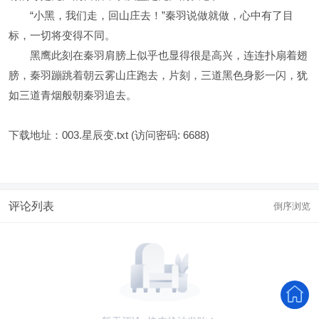
“小黑，我们走，回山庄去！”秦羽说做就做，心中有了目
标，一切将变得不同。
黑鹰此刻在秦羽肩膀上似乎也显得很是高兴，连连扑扇着翅
膀，秦羽蹦跳着朝云雾山庄跑去，片刻，三道黑色身影一闪，犹
如三道青烟般朝秦羽追去。
下载地址：
003.星辰变.txt
(访问密码: 6688)
评论列表
倒序浏览