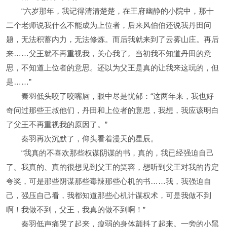
“六岁那年，我记得清清楚楚，在王府幽静的小院中，那十
二个老师说我什么不能成为上位者，后来风伯伯还说我丹田问
题，无法积蓄内力，无法修炼。而后我就来到了云雾山庄。再后
来……父王就不再重视我，关心我了。当初我不知道丹田的意
思，不知道上位者的意思。还以为父王是真的让我来这玩的，但
是……”
秦羽低头咬了咬嘴唇，眼中尽是忧郁：“这两年来，我也好
奇问过那些王叔他们，丹田和上位者的意思，我想，我应该明白
了父王不再重视我的原因了。”
秦羽再次沉默了，仰头看着漫天的星辰。
“我真的不喜欢那些权谋阴谋的书，真的，我已经强迫自己
了。我真的、真的很想见到父王的笑容，想听到父王对我的肯定
夸奖，可是那些阴谋那些毒辣那些心机的书……我，我强迫自
己，强压自己看，我都知道那些心机计谋权术，可是我做不到
啊！我做不到，父王，我真的做不到啊！”
秦羽低声痛哭了起来，瘦弱的身体颤抖了起来。一旁的小黑