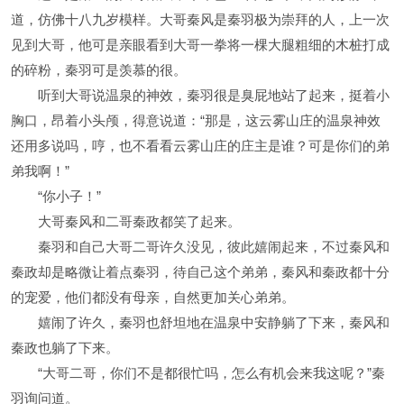
道，仿佛十八九岁模样。大哥秦风是秦羽极为崇拜的人，上一次
见到大哥，他可是亲眼看到大哥一拳将一棵大腿粗细的木桩打成
的碎粉，秦羽可是羡慕的很。
听到大哥说温泉的神效，秦羽很是臭屁地站了起来，挺着小
胸口，昂着小头颅，得意说道：“那是，这云雾山庄的温泉神效
还用多说吗，哼，也不看看云雾山庄的庄主是谁？可是你们的弟
弟我啊！”
“你小子！”
大哥秦风和二哥秦政都笑了起来。
秦羽和自己大哥二哥许久没见，彼此嬉闹起来，不过秦风和
秦政却是略微让着点秦羽，待自己这个弟弟，秦风和秦政都十分
的宠爱，他们都没有母亲，自然更加关心弟弟。
嬉闹了许久，秦羽也舒坦地在温泉中安静躺了下来，秦风和
秦政也躺了下来。
“大哥二哥，你们不是都很忙吗，怎么有机会来我这呢？”秦
羽询问道。