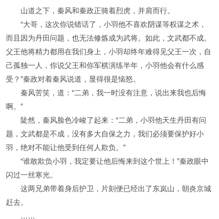
山道之下，秦风和秦政正骑着烈虎，并肩而行。
“大哥，这次你说错话了，小羽他不喜欢阴谋等权谋之术，
而且因为丹田问题，也无法修炼成为武将。如此，文武都不成。
父王他将精力都用在我们身上，小羽却终年难得见父王一次，自
己孤独一人，你说父王和你军棋演练半年，小羽他会有什么感
受？”秦政对着秦风说道，显得很是恼怒。
秦风苦笑，道：“二弟，我一时没有注意，说出来我也后悔
啊。”
陡然，秦风脸色冷峻了起来：“二弟，小羽他天生丹田有问
题，文武都是不成，没有多大自保之力，我们必须要保护好小
羽，绝对不能让他受到任何人欺负。”
“谁敢欺负小羽，我定要让他后悔来到这个世上！”秦政眼中
闪过一丝寒光。
这两兄弟带着身后护卫，片刻便已经出了东岚山，朝炎京城
赶去。
……