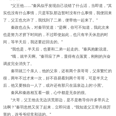
“父王他……”秦风似乎发现自己说错了什么话，当即道，“其
实也没有什么事情，只是军队那边暂时没有什么事情，我便回来
了，父王也允许了，我找到了二弟，便带他一起来了。”
秦政也点头，对秦羽笑道：“是啊，你可不知道，我此次来
也是努力才挤下时间的，不过即使如此，也只有半天休息的时
间，等半天后，我还要赶回去的。”
“我也是，半天后，也要和二弟一起走的。”秦风抱歉说道。
“哦，就半天啊。”秦羽应了声，显得有点落寞，刚刚的兴奋
调皮完全消失了。
秦羽就三个亲人，他的父亲，还有两个亲哥哥，父亲繁忙的
很，两年不过才来一次，好不容易看到两个哥哥，可是半天之
后，他又要独自一人了，或许还有那只在温泉边上的‘小黑’。
秦风和秦政相互看一眼，心中都是无奈的很。
“大哥，父王他去无边洪荒那边，是不是教导你许多带兵之
法啊？”秦羽忽然又笑了起来，立即问道，“我知道父王带兵很厉
害的，连爷爷经常和说的。”