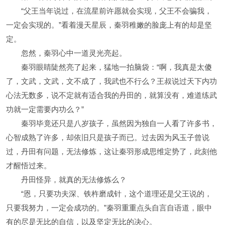
“父王当年说过，在流星前许愿就会实现，父王不会骗我，
一定会实现的。”看着漫天星辰，秦羽稚嫩的脸庞上有的却是坚
定。
忽然，秦羽心中一道灵光亮起。
秦羽眼睛陡然亮了起来，猛地一拍脑袋：“啊，我真是太傻
了，文武，文武，文不成了，我武也不行么？王叔说过天下内功
心法无数多，说不定就有适合我的丹田的，就算没有，难道练武
功就一定需要内功么？”
秦羽毕竟还只是八岁孩子，虽然因为独自一人看了许多书，
心智成熟了许多，却依旧只是孩子而已。过去因为风玉子曾说
过，丹田有问题，无法修炼，这让秦羽形成思维定势了，此刻他
才醒悟过来。
丹田怪异，就真的无法修炼么？
“恩，只要功夫深、铁杵磨成针，这个道理还是父王说的，
只要我努力，一定会成功的。”秦羽重重点头自言自语道，眼中
有的尽是无比的自信，以及坚定无比的决心。