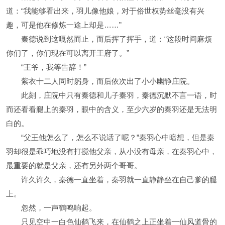
道：“我能够看出来，羽儿像他娘，对于俗世权势丝毫没有兴
趣，可是他在修炼一途上却是……”
秦德说到这嘎然而止，而后挥了挥手，道：“这段时间麻烦
你们了，你们现在可以离开王府了。”
“王爷，我等告辞！”
紫衣十二人同时躬身，而后依次出了小小幽静庄院。
此刻，庄院中只有秦德和儿子秦羽，秦德沉默不言一语，时
而还看看腿上的秦羽，眼中的含义，至少六岁的秦羽还是无法明
白的。
“父王他怎么了，怎么不说话了呢？”秦羽心中暗想，但是秦
羽却很是乖巧地没有打搅他父亲，从小没有母亲，在秦羽心中，
最重要的就是父亲，还有另外两个哥哥。
许久许久，秦德一直坐着，秦羽就一直静静坐在自己爹的腿
上。
忽然，一声鹤鸣响起。
只见空中一白色仙鹤飞来，在仙鹤之上正坐着一仙风道骨的