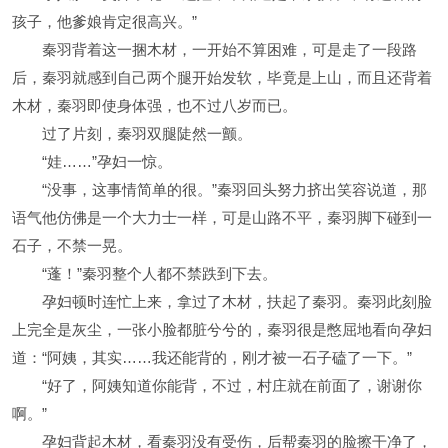
孩子，他爹娘肯定很高兴。”
秦羽背着这一捆木材，一开始不算困难，可是走了一段路
后，秦羽就感到自己两个腿开始发软，毕竟是上山，而且还背着
木材，秦羽即使身体强，也不过八岁而已。
过了片刻，秦羽双腿陡然一颤。
“娃……”孕妇一惊。
“没事，这事情简单的很。”秦羽回头努力挤出笑容说道，那
语气他仿佛是一个大力士一样，可是山路不平，秦羽脚下碰到一
石子，不禁一晃。
“蓬！”秦羽整个人都不禁跌到下去。
孕妇顿时连忙上来，拿过了木材，扶起了秦羽。秦羽此刻脸
上完全是灰尘，一张小脸都脏兮兮的，秦羽很是憋屈地看向孕妇
道：“阿姨，其实……我还能背的，刚才被一石子磕了一下。”
“好了，阿姨知道你能背，不过，村庄就在前面了，谢谢你
啊。”
孕妇背起木材，看秦羽没有受伤，后帮秦羽的脸擦干净了，