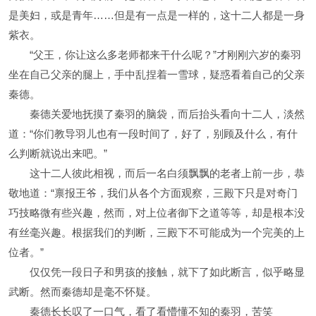
是美妇，或是青年……但是有一点是一样的，这十二人都是一身
紫衣。
“父王，你让这么多老师都来干什么呢？”才刚刚六岁的秦羽
坐在自己父亲的腿上，手中乱捏着一雪球，疑惑看着自己的父亲
秦德。
秦德关爱地抚摸了秦羽的脑袋，而后抬头看向十二人，淡然
道：“你们教导羽儿也有一段时间了，好了，别顾及什么，有什
么判断就说出来吧。”
这十二人彼此相视，而后一名白须飘飘的老者上前一步，恭
敬地道：“禀报王爷，我们从各个方面观察，三殿下只是对奇门
巧技略微有些兴趣，然而，对上位者御下之道等等，却是根本没
有丝毫兴趣。根据我们的判断，三殿下不可能成为一个完美的上
位者。”
仅仅凭一段日子和男孩的接触，就下了如此断言，似乎略显
武断。然而秦德却是毫不怀疑。
秦德长长叹了一口气，看了看懵懂不知的秦羽，苦笑