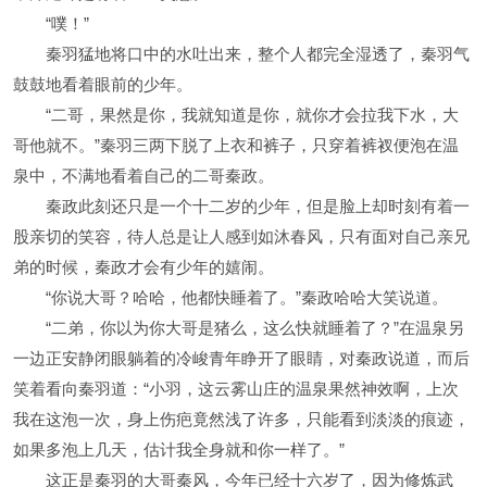
“噗！”
秦羽猛地将口中的水吐出来，整个人都完全湿透了，秦羽气
鼓鼓地看着眼前的少年。
“二哥，果然是你，我就知道是你，就你才会拉我下水，大
哥他就不。”秦羽三两下脱了上衣和裤子，只穿着裤衩便泡在温
泉中，不满地看着自己的二哥秦政。
秦政此刻还只是一个十二岁的少年，但是脸上却时刻有着一
股亲切的笑容，待人总是让人感到如沐春风，只有面对自己亲兄
弟的时候，秦政才会有少年的嬉闹。
“你说大哥？哈哈，他都快睡着了。”秦政哈哈大笑说道。
“二弟，你以为你大哥是猪么，这么快就睡着了？”在温泉另
一边正安静闭眼躺着的冷峻青年睁开了眼睛，对秦政说道，而后
笑着看向秦羽道：“小羽，这云雾山庄的温泉果然神效啊，上次
我在这泡一次，身上伤疤竟然浅了许多，只能看到淡淡的痕迹，
如果多泡上几天，估计我全身就和你一样了。”
这正是秦羽的大哥秦风，今年已经十六岁了，因为修炼武