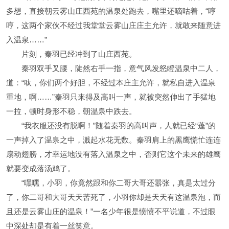
多想，直接朝云雾山庄西苑的温泉处跑去，嘴里还嘀咕着，“哼
哼，这两个家伙不经过我堂堂云雾山庄庄主允许，就敢来随意进
入温泉……”
片刻，秦羽已经冲到了山庄西苑。
秦羽双手叉腰，陡然右手一指，意气风发怒瞪温泉中二人，
道：“呔，你们两个好胆，不经过本庄主允许，就私自进入温泉
重地，啊……”秦羽只来得及高叫一声，就被突然伸出了手猛地
一拉，顿时身形不稳，朝温泉中跌去。
“我衣服还没有脱啊！”随着秦羽的高叫声，人就已经“蓬”的
一声掉入了温泉之中，溅起水花无数。秦羽肩上的黑鹰慌忙连连
扇动翅膀，才幸运地没有落入温泉之中，否则它这个未来的雄鹰
就要变成落汤鸡了。
“嘿嘿，小羽，你竟然跟和你二哥大哥还嚣张，真是太过分
了，你二哥和大哥天天苦死了，小羽你却是天天有这温泉泡，而
且还是云雾山庄的温泉！”一名少年很是愤愤不平说道，不过眼
中深处却是有着一丝笑意。