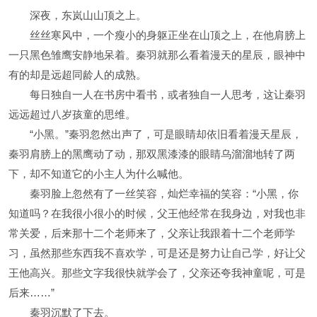
深夜，东岚山山顶之上。
丝丝寒风中，一个瘦小的身躯正坐在山顶之上，在他肩膀上
一只黑色雏鹰安静地呆着。秦羽就那么看着漫天的星辰，眼神中
有的却是远超同龄人的成熟。
每日独自一人在书房中看书，或者独自一人思考，这让秦羽
远远超过八岁孩童的思维。
“小黑。”秦羽忽然出声了，可是眼睛却依旧看着漫天星辰，
秦羽肩膀上的黑鹰动了动，那双黑漆漆的眼睛乌溜溜地转了两
下，却不知道它的小主人为什么喊他。
秦羽脸上忽然有了一丝笑容，灿烂幸福的笑容：“小黑，你
知道吗？在我很小很小的时候，父王他经常在我身边，对我也非
常关爱，后来那十二个老师来了，父亲让我跟着十二个老师学
习，虽然那些东西我不喜欢学，可是还是努力让自己学，好让父
王他高兴。那些文字我很快就学会了，父亲还夸我神童呢，可是
后来……”
秦羽沉默了下去。