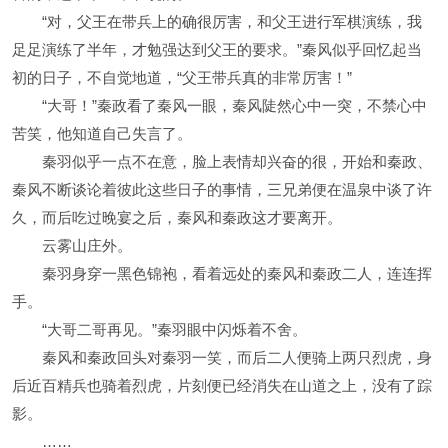
“对，父王在带兵上的确很厉害，和父王进行军棋演练，我
足足演练了半年，才勉强达到父王的要求。”秦风似乎回忆起当
初的日子，不自觉地道，“父王带兵真的非常厉害！”
“大哥！”秦政看了秦风一眼，秦风陡然心中一突，不禁心中
苦笑，他知道自己失言了。
秦羽似乎一点不在意，脸上表情却兴奋的很，开始和秦政、
秦风不断谈论着彼此这些日子的事情，三兄弟便在温泉中谈了许
久，而后吃过晚宴之后，秦风和秦政这才要离开。
云雾山庄外。
秦羽身穿一黑色锦袍，看着远处的秦风和秦政二人，连连挥
手。
“大哥二哥再见。”秦羽眼中闪烁着不舍。
秦风和秦政回头对秦羽一笑，而后二人便骑上两只烈虎，身
后近百精兵也骑着烈虎，片刻便已经消失在山道之上，没有了踪
影。
……