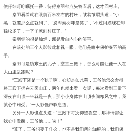
便仔细叮咛嘱托一番，待得秦羽都点头答应后，这才回村庄。
秦羽看着就在眼前百米左右的村庄，皱着皱眉头道：“小
黑，就差那么点就到了。”旋即秦羽却是笑了，“不过阿姨现在却
轻松多了，一下子就到村庄了。”
秦羽笑的很是灿烂，那是发自内心的笑容。
在暗处的三个人影彼此相视一眼，他们是暗中保护秦羽的高
手。
秦羽可是镇东王的儿子，堂堂三殿下，怎么可能让他一人在
大山里乱跑呢？
“三殿下还是一个孩子啊，心却是如此善，王爷他怎么舍得
将三殿下扔在云雾山庄，两年也就来看一次呢，每次看到三殿下
深夜在山顶一坐就是一夜，那小小身体在山顶夜间寒风之中，我
就心中难受。”一人影低声叹息道。
另外一人影也点头道：“三殿下每次仰望夜空，那神情都让
我心中发酸，王爷他……唉！”
“算了，王爷想要干什么，也不是我们所能知晓的，我们保