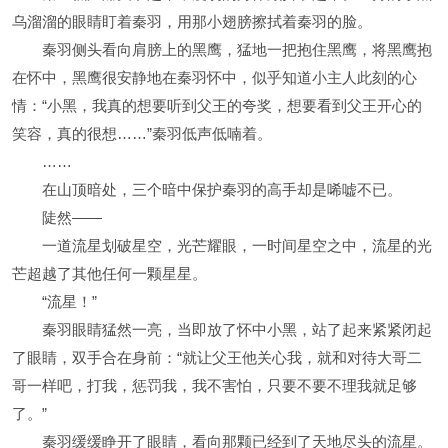
乌溜溜的眼睛盯着秦羽，用那小翅膀擦拭着秦羽的脸。
秦羽侧头看向肩膀上的黑鹰，猛地一把抱住黑鹰，将黑鹰抱
在怀中，黑鹰很安静地在秦羽怀中，似乎知道小主人此刻的心
情：“小黑，我真的想要听到父王的夸奖，想要看到父王开心的
笑容，真的很想……”秦羽低声低喃着。
……
在山顶暗处，三个暗中保护秦羽的高手却是唏嘘不已。
陡然——
一道流星划破星空，光芒耀眼，一时间星空之中，流星的光
芒超越了其他任何一颗星星。
“流星！”
秦羽眼睛猛然一亮，当即放了怀中小黑，站了起来紧紧闭起
了眼睛，双手合在身前：“就让父王他关心我，就和对待大哥二
哥一样吧，打我，惩罚我，我不害怕，只要不要不理我就足够
了。”
秦羽缓缓睁开了眼睛，看向那颗已经到了天地尽头的流星。