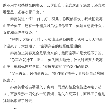
以不用学那些枯燥的书么，云雾山庄，我喜欢那个温泉，还喜欢
看星星，还喜欢看日出。”
秦德笑道：“好，好，好，羽儿，你既然喜欢，我就把云雾
山庄给你了，还有一千精兵以后也归你管了，你如果想要什么，
直接和你连爷爷说。”
“好啊，太好了，哇，云雾山庄是我的啦，我可以天天泡那
个温泉了，太舒服了。”秦羽兴奋的脸蛋红通通的。
秦德脸上笑容完全是装出来的，然而秦羽却是发现不了的。
“你喜欢就行了，羽儿，你先回去睡觉，什么时候要去云雾
山庄，就和你连爷爷说。”秦德笑着拍了拍秦羽的脑袋。
“父王再见，风伯伯再见。”秦羽挥了挥手，直接朝自己房间
跑去了。
秦德笑看着秦羽进入了房间，而后秦德脸色陡然冷峻了起
来，直接身形一闪化作一道青烟，消失在院落中，而风玉子也是
犹如飘絮跟了过去。
……