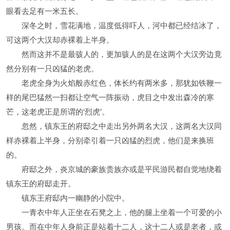
眼看去足有一米五长。
深冬之时，雪花满地，温度低得吓人，河中都已经结冰了，
可这两个大汉却赤裸着上半身。
然而这并不是最骇人的，更加骇人的是在这两个大汉旁边竟
然分别有一只凶猛的老虎。
老虎全身为火焰般赤红色，体长约有两米多，那犹如铁鞭一
样的尾巴猛然一扫都让空气一阵振动，虎目之中发出森冷的寒
芒，这老虎正是所谓的‘烈虎’。
忽然，镇东王的府邸之中走出另外两名大汉，这两名大汉同
样赤裸着上半身，分别牵引着一只凶猛的烈虎，他们是来换班
的。
府邸之外，炎京城的豪族贵族亦或是平民游民都自觉地绕着
镇东王的府邸走开。
镇东王府邸内一幽静的小院中。
一青衣中年人正坐在石凳之上，他的腿上坐着一个可爱的小
男孩。而在中年人身前正是站着十二人，这十二人或是老者，或