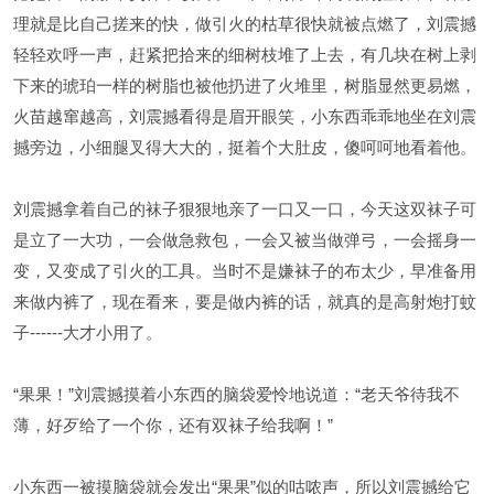
理就是比自己搓来的快，做引火的枯草很快就被点燃了，刘震撼
轻轻欢呼一声，赶紧把拾来的细树枝堆了上去，有几块在树上剥
下来的琥珀一样的树脂也被他扔进了火堆里，树脂显然更易燃，
火苗越窜越高，刘震撼看得是眉开眼笑，小东西乖乖地坐在刘震
撼旁边，小细腿叉得大大的，挺着个大肚皮，傻呵呵地看着他。
刘震撼拿着自己的袜子狠狠地亲了一口又一口，今天这双袜子可
是立了一大功，一会做急救包，一会又被当做弹弓，一会摇身一
变，又变成了引火的工具。当时不是嫌袜子的布太少，早准备用
来做内裤了，现在看来，要是做内裤的话，就真的是高射炮打蚊
子------大才小用了。
“果果！”刘震撼摸着小东西的脑袋爱怜地说道：“老天爷待我不
薄，好歹给了一个你，还有双袜子给我啊！”
小东西一被摸脑袋就会发出“果果”似的咕哝声，所以刘震撼给它