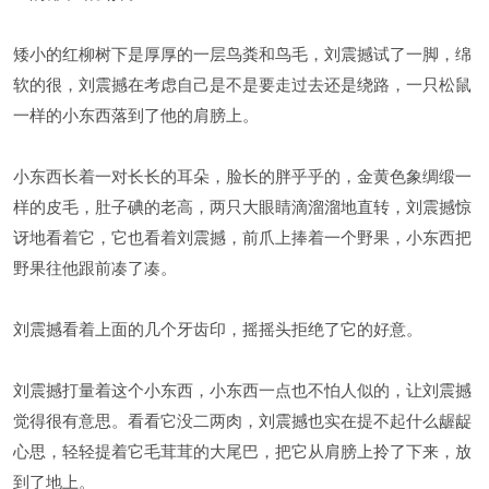
矮小的红柳树下是厚厚的一层鸟粪和鸟毛，刘震撼试了一脚，绵
软的很，刘震撼在考虑自己是不是要走过去还是绕路，一只松鼠
一样的小东西落到了他的肩膀上。
小东西长着一对长长的耳朵，脸长的胖乎乎的，金黄色象绸缎一
样的皮毛，肚子碘的老高，两只大眼睛滴溜溜地直转，刘震撼惊
讶地看着它，它也看着刘震撼，前爪上捧着一个野果，小东西把
野果往他跟前凑了凑。
刘震撼看着上面的几个牙齿印，摇摇头拒绝了它的好意。
刘震撼打量着这个小东西，小东西一点也不怕人似的，让刘震撼
觉得很有意思。看看它没二两肉，刘震撼也实在提不起什么龌龊
心思，轻轻提着它毛茸茸的大尾巴，把它从肩膀上拎了下来，放
到了地上。