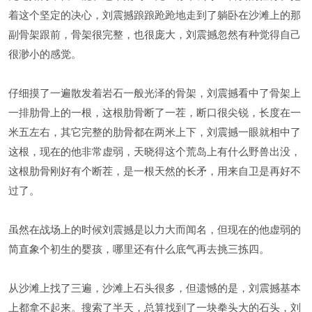
着这个坚定的决心，刘震撼踉踉跄跄地走到了躺卧在沙滩上的那
副骨架跟前，骨架很完整，也很庞大，刘震撼忽然有种觉得自己
很渺小的感觉。
仔细摸了一遍散发着岩石一般光泽的骨架，刘震撼看中了骨架上
一排肋骨上的一根，这根肋骨断了一茬，断口很尖锐，长度在一
米五左右，其它完整的肋骨都在两米上下，刘震撼一眼就相中了
这根，现在的他非常虚弱，天晓得这个荒岛上有什么野兽出没，
这根肋骨刚好有个断茬，是一根天然的长矛，用来自卫是再好不
过了。
虽然在战场上的时候刘震撼是以力大而闻名，但现在的他虚弱的
简直象个初生的婴孩，哪里还有什么底气再去挑三拣四。
从沙滩上找了三遍，沙滩上石头很多，但遗憾的是，刘震撼基本
上都拿不起来。搜索了半天，总算找到了一块拳头大的石头，刘