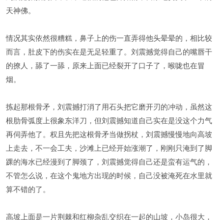
天神佛。
情况其实依然很糟糕，鼻子上的伤一直弄得他头晕晕的，相比较
而言，肚皮下的伤实在是无足轻重了。刘震撼觉得自己的嘴唇干
的撩人，舔了一舔，原来上面已经裂开了口子了，喉咙也在冒
烟。
拣起那根骨矛，刘震撼打消了用石头把它磨开刃的冲动，虽然这
根肋骨弧度上很象东洋刀，但刘震撼知道自己实在是没这个力气
再伺弄他了。权且先把这根骨矛当做拐杖，刘震撼慢慢地向高坡
上走去，不一会工夫，沙滩上已经开始涨潮了，刚刚只淹到了脚
踝的海水已经漫到了脚颈了，刘震撼觉得自己还是蛮有运气的，
不管怎么说，在这个鬼地方出现的时候，自己没被淹死在水里就
算不错的了。
高坡上面是一片荆棘和红柳杂乱交织在一起的山坡，小岛很大，