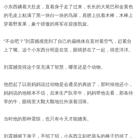
小东西碘着大肚皮，直着身子走了过来，长长的大尾巴和金黄色
的毛皮上粘满了黑一块白一块的鸟屎，肩膀上抗着木棒，木棒上
穿着野浆果，象个骄傲的将军在迎接凯旋。
“不会吧？”刘震撼感觉到了自己的扁桃体在直对着空气，赶紧合
上了嘴。这个小东西分明是在笑，眼睛挤在了一起，得意洋洋。
刘震撼觉得这个笑充满了智慧，哪里还是个动物。
他想起了以前妈妈说过动物是会通灵的典故了，那时候他还小，
妈妈说的他根本不信，后来生产队宰牛，妈妈带他去看，那条待
宰的牛，眼睛里大颗大颗地往外滚着泪珠。
当时他的那种震惊，也只有今天才能媲美。
刘震撼俯下身子，手招了招，小东西立刻把肩头的棒子扔掉了，