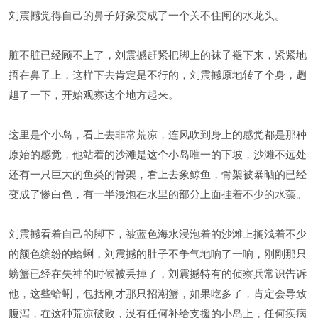
刘震撼觉得自己的鼻子好象变成了一个关不住闸的水龙头。
脏不脏已经顾不上了，刘震撼赶紧把脚上的袜子褪下来，紧紧地
捂在鼻子上，这样下去肯定是不行的，刘震撼原地转了个身，趔
趄了一下，开始观察这个地方起来。
这里是个小岛，看上去非常荒凉，连风吹到身上的感觉都是那种
原始的感觉，他站着的沙滩是这个小岛唯一的下坡，沙滩不远处
还有一只巨大的鱼类的骨架，看上去象鲸鱼，骨架被暴晒的已经
变成了惨白色，有一半浸泡在水里的部分上面挂着不少的水藻。
刘震撼看着自己的脚下，被蓝色海水浸泡着的沙滩上搁浅着不少
的颜色缤纷的蛤蜊，刘震撼的肚子不争气地响了一响，刚刚那只
螃蟹已经在失神的时候被丢掉了，刘震撼特有的侦察兵常识告诉
他，这些蛤蜊，包括刚才那只招潮蟹，如果吃多了，肯定会导致
腹泻，在这种荒凉破败，没有任何补给支援的小岛上，任何疾病