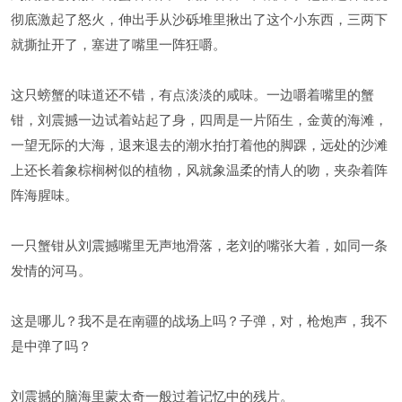
彻底激起了怒火，伸出手从沙砾堆里揪出了这个小东西，三两下
就撕扯开了，塞进了嘴里一阵狂嚼。
这只螃蟹的味道还不错，有点淡淡的咸味。一边嚼着嘴里的蟹
钳，刘震撼一边试着站起了身，四周是一片陌生，金黄的海滩，
一望无际的大海，退来退去的潮水拍打着他的脚踝，远处的沙滩
上还长着象棕榈树似的植物，风就象温柔的情人的吻，夹杂着阵
阵海腥味。
一只蟹钳从刘震撼嘴里无声地滑落，老刘的嘴张大着，如同一条
发情的河马。
这是哪儿？我不是在南疆的战场上吗？子弹，对，枪炮声，我不
是中弹了吗？
刘震撼的脑海里蒙太奇一般过着记忆中的残片。