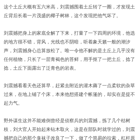
这个土丘大概有五六米高，刘震撼围着土丘转了一圈，才发现土
丘背后长着一片茂盛的椰子树林，这个发现把他气坏了。
刘震撼把身上的家底全解了下来，打量了一下四周的环境，他选
的地方很不错，背风，光线也不阴暗，听着象天籁一般的潮汐
声，刘震撼身心总算放松了。唯一令他不解的是土丘上几乎没有
任何植物，只长了一层青褐色的苔鲜，用手抠了一把土丘，捻了
捻，土丘下面露出了泛青色的岩表。
刘震撼看看天色还算早，赶紧去附近的灌木薅了一点柔软的杂草
过来，在地上铺了个床，本来他想搭建个帐篷的，却实在是提不
起力气。
野外谋生这并不能难倒曾经是侦察兵的刘震撼，拣了几个枯树
枝，刘大官人开始起来钻木取火，这是在部队时就学过的，刘震
撼把自己的那个臭袜子改良了一下，做了个简易的拉索，杠杆原