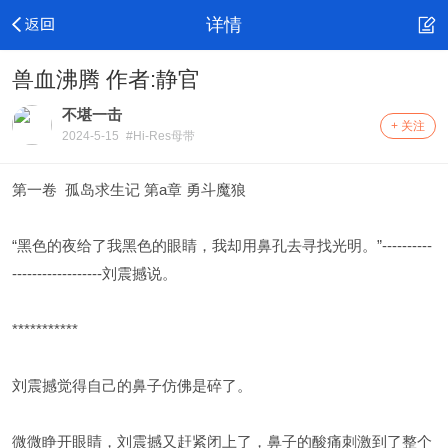
详情
兽血沸腾 作者:静官
不堪一击
+ 关注
2024-5-15
#Hi-Res母带
第一卷 孤岛求生记 第a章 勇斗魔狼
“黑色的夜给了我黑色的眼睛，我却用鼻孔去寻找光明。”----------
------------------刘震撼说。
***********
刘震撼觉得自己的鼻子仿佛是碎了。
微微睁开眼睛，刘震撼又赶紧闭上了，鼻子的酸痛刺激到了整个