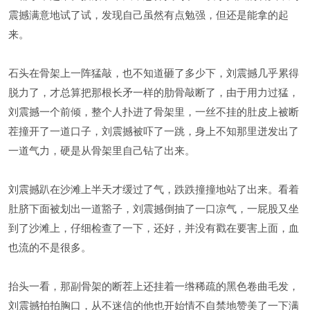
震撼满意地试了试，发现自己虽然有点勉强，但还是能拿的起
来。
石头在骨架上一阵猛敲，也不知道砸了多少下，刘震撼几乎累得
脱力了，才总算把那根长矛一样的肋骨敲断了，由于用力过猛，
刘震撼一个前倾，整个人扑进了骨架里，一丝不挂的肚皮上被断
茬撞开了一道口子，刘震撼被吓了一跳，身上不知那里迸发出了
一道气力，硬是从骨架里自己钻了出来。
刘震撼趴在沙滩上半天才缓过了气，跌跌撞撞地站了出来。看着
肚脐下面被划出一道豁子，刘震撼倒抽了一口凉气，一屁股又坐
到了沙滩上，仔细检查了一下，还好，并没有戳在要害上面，血
也流的不是很多。
抬头一看，那副骨架的断茬上还挂着一绺稀疏的黑色卷曲毛发，
刘震撼拍拍胸口，从不迷信的他也开始情不自禁地赞美了一下满