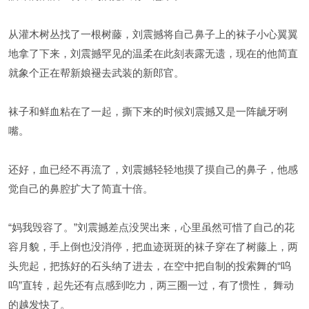
从灌木树丛找了一根树藤，刘震撼将自己鼻子上的袜子小心翼翼
地拿了下来，刘震撼罕见的温柔在此刻表露无遗，现在的他简直
就象个正在帮新娘褪去武装的新郎官。
袜子和鲜血粘在了一起，撕下来的时候刘震撼又是一阵龇牙咧
嘴。
还好，血已经不再流了，刘震撼轻轻地摸了摸自己的鼻子，他感
觉自己的鼻腔扩大了简直十倍。
“妈我毁容了。”刘震撼差点没哭出来，心里虽然可惜了自己的花
容月貌，手上倒也没消停，把血迹斑斑的袜子穿在了树藤上，两
头兜起，把拣好的石头纳了进去，在空中把自制的投索舞的“呜
呜”直转，起先还有点感到吃力，两三圈一过，有了惯性， 舞动
的越发快了。