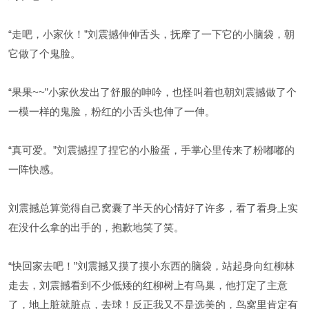
“走吧，小家伙！”刘震撼伸伸舌头，抚摩了一下它的小脑袋，朝
它做了个鬼脸。
“果果~~”小家伙发出了舒服的呻吟，也怪叫着也朝刘震撼做了个
一模一样的鬼脸，粉红的小舌头也伸了一伸。
“真可爱。”刘震撼捏了捏它的小脸蛋，手掌心里传来了粉嘟嘟的
一阵快感。
刘震撼总算觉得自己窝囊了半天的心情好了许多，看了看身上实
在没什么拿的出手的，抱歉地笑了笑。
“快回家去吧！”刘震撼又摸了摸小东西的脑袋，站起身向红柳林
走去，刘震撼看到不少低矮的红柳树上有鸟巢，他打定了主意
了，地上脏就脏点，去球！反正我又不是选美的，鸟窝里肯定有