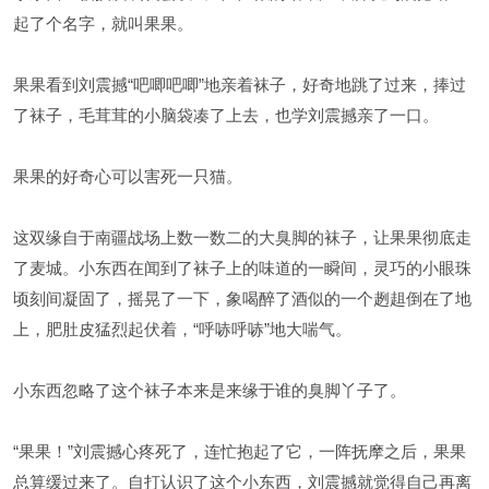
起了个名字，就叫果果。
果果看到刘震撼“吧唧吧唧”地亲着袜子，好奇地跳了过来，捧过
了袜子，毛茸茸的小脑袋凑了上去，也学刘震撼亲了一口。
果果的好奇心可以害死一只猫。
这双缘自于南疆战场上数一数二的大臭脚的袜子，让果果彻底走
了麦城。小东西在闻到了袜子上的味道的一瞬间，灵巧的小眼珠
顷刻间凝固了，摇晃了一下，象喝醉了酒似的一个趔趄倒在了地
上，肥肚皮猛烈起伏着，“呼哧呼哧”地大喘气。
小东西忽略了这个袜子本来是来缘于谁的臭脚丫子了。
“果果！”刘震撼心疼死了，连忙抱起了它，一阵抚摩之后，果果
总算缓过来了。自打认识了这个小东西，刘震撼就觉得自己再离