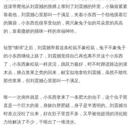
连滚带爬地从刘震撼的胳膊上窜到了刘震撼的怀里，小脑袋紧紧
靠着他，刘震撼心里那叫一个满足，夹着小东西一个劲地摸着它
的脑袋，小东西也很享受似的，两只象兔子似的耳朵竖的高高
的，发着撒娇的猫咪一样的幸福呻吟。
短暂“缠绵”之后，刘震撼带着这条松鼠不象松鼠，兔子不象兔子
的小东西继续上路了，刘震撼觉得自己再也离不开这个小东西
了，小东西象松鼠一样灵活，跳跃力极好，时不时蹿进路边的灌
木丛，摘点浆果之类的回来，献宝似地拿给刘震撼，虽然不敢吃
那些浆果，但刘震撼心里那叫一个满足。
唯一一次例外就是，小东西拿来了一条肥大的虫子，这个虫子简
直是一个巨大的蚕，身躯白胖肥硕，身子是半透明的。刘震撼当
时差点没吐了出来，好在肚子里货不多，又早被他超强的消化能
力给解决了不少，干呕出了一堆清水。