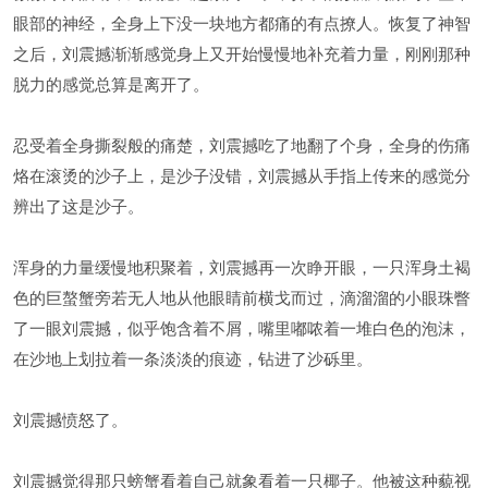
眼部的神经，全身上下没一块地方都痛的有点撩人。恢复了神智
之后，刘震撼渐渐感觉身上又开始慢慢地补充着力量，刚刚那种
脱力的感觉总算是离开了。
忍受着全身撕裂般的痛楚，刘震撼吃了地翻了个身，全身的伤痛
烙在滚烫的沙子上，是沙子没错，刘震撼从手指上传来的感觉分
辨出了这是沙子。
浑身的力量缓慢地积聚着，刘震撼再一次睁开眼，一只浑身土褐
色的巨螯蟹旁若无人地从他眼睛前横戈而过，滴溜溜的小眼珠瞥
了一眼刘震撼，似乎饱含着不屑，嘴里嘟哝着一堆白色的泡沫，
在沙地上划拉着一条淡淡的痕迹，钻进了沙砾里。
刘震撼愤怒了。
刘震撼觉得那只螃蟹看着自己就象看着一只椰子。他被这种藐视