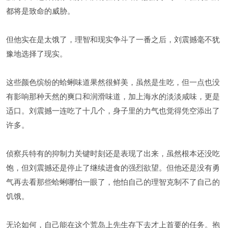
都将是致命的威胁。
但他实在是太饿了，理智和现实争斗了一番之后，刘震撼毫不犹
豫地选择了现实。
这些颜色缤纷的蛤蜊味道果然很鲜美，虽然是生吃，但一点也没
有影响那种天然的爽口和润滑味道，加上海水的淡淡咸味，更是
适口。刘震撼一连吃了十几个，身子里的力气也觉得凭空添出了
许多。
侦察兵特有的抑制力关键时刻还是表现了出来，虽然根本还没吃
饱，但刘震撼还是停止了继续进食的强烈欲望。但他还是没有勇
气再去看那些蛤蜊哪怕一眼了，他怕自己的理智克制不了自己的
饥饿。
无论如何，自己能在这个荒岛上先生存下去才上首要的任务。抱