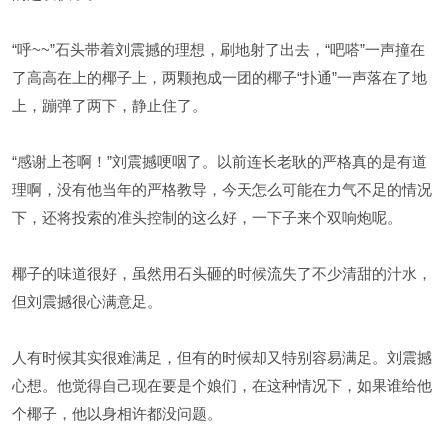
“呼~~”石头带着刘震撼的理想，刷地射了出去，“吧嗒”一声撞在
了高高在上的椰子上，两颗抱成一团的椰子“扑通”一声落在了地
上，蹦弹了两下，静止住了。
“感谢上苍啊！”刘震撼哽咽了。以前连长老耿的严格真的是有道
理啊，没有他当年的严格教导，今天怎么可能在力气不足的情况
下，还将投索的准头控制的这么好，一下子来个双响炮呢。
椰子的味道很好，虽然用石头砸的时候流失了不少清甜的汁水，
但刘震撼很心满意足。
人有时候其实很难满足，但有的时候却又特别容易满足。刘震撼
心想。他觉得自己现在要是个娘们，在这种情况下，如果谁给他
个椰子，他以身相许都没问题。