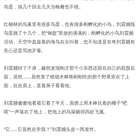
鸟蛋，搞几个回去几天当晚餐也不错。
红柳林的鸟巢里有很多鸟蛋，也有很多刚孵化的小鸟，刘震撼拣
鸟蛋挑了十几个，把“钢盔”里放的满满的，刚孵化的小鸟刘震撼
没动。天空中盘旋着的海鸟在尖叫着，也不知道是在夸刘震撼有
良心还是骂他歹毒。
刘震撼转了个身，赫然发现刚才那个小东西还跟在自己的屁股后
面，居然.......居然拿了根细木棒将刚刚吃的那个野果穿在了上
面，抗在肩上，直着身子看着他。
刘震撼傻傻地看着它看了半天，肩膀上用木棒抗着的椰子“吧
嗒”一声落在了地上，把地上的鸟屎砸得四处飞溅。
“它......它居然在学我？”刘震撼头皮一阵发炸。