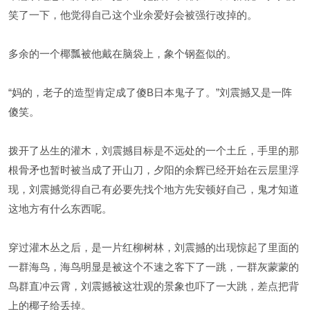
笑了一下，他觉得自己这个业余爱好会被强行改掉的。
多余的一个椰瓢被他戴在脑袋上，象个钢盔似的。
“妈的，老子的造型肯定成了傻B日本鬼子了。”刘震撼又是一阵
傻笑。
拨开了丛生的灌木，刘震撼目标是不远处的一个土丘，手里的那
根骨矛也暂时被当成了开山刀，夕阳的余辉已经开始在云层里浮
现，刘震撼觉得自己有必要先找个地方先安顿好自己，鬼才知道
这地方有什么东西呢。
穿过灌木丛之后，是一片红柳树林，刘震撼的出现惊起了里面的
一群海鸟，海鸟明显是被这个不速之客下了一跳，一群灰蒙蒙的
鸟群直冲云霄，刘震撼被这壮观的景象也吓了一大跳，差点把背
上的椰子给丢掉。