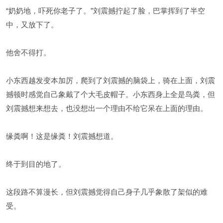
“奶奶地，吓死你老子了。”刘震撼拧起了脸，巴掌挥到了半空
中，又放下了。
他舍不得打。
小东西越发变本加厉，爬到了刘震撼的脑袋上，骑在上面，刘震
撼顿时感觉自己象戴了个大毛皮帽子。小东西身上全是鸟粪，但
刘震撼想来想去，也没想出一个理由不给它呆在上面的理由。
缘粪啊！这是缘粪！刘震撼想道。
终于到目的地了。
这段路不算漫长，但刘震撼觉得自己身子几乎象散了架似的难
受。