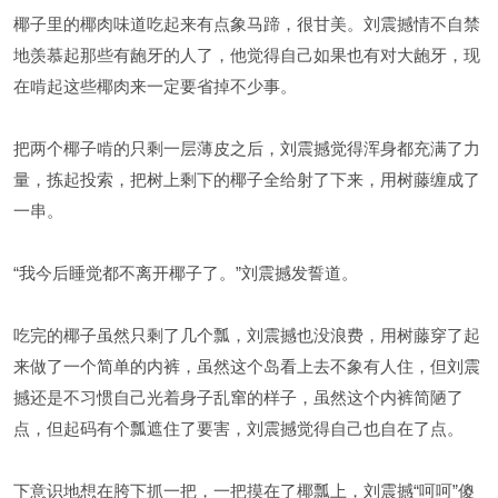
椰子里的椰肉味道吃起来有点象马蹄，很甘美。刘震撼情不自禁
地羡慕起那些有龅牙的人了，他觉得自己如果也有对大龅牙，现
在啃起这些椰肉来一定要省掉不少事。
把两个椰子啃的只剩一层薄皮之后，刘震撼觉得浑身都充满了力
量，拣起投索，把树上剩下的椰子全给射了下来，用树藤缠成了
一串。
“我今后睡觉都不离开椰子了。”刘震撼发誓道。
吃完的椰子虽然只剩了几个瓢，刘震撼也没浪费，用树藤穿了起
来做了一个简单的内裤，虽然这个岛看上去不象有人住，但刘震
撼还是不习惯自己光着身子乱窜的样子，虽然这个内裤简陋了
点，但起码有个瓢遮住了要害，刘震撼觉得自己也自在了点。
下意识地想在胯下抓一把，一把摸在了椰瓢上，刘震撼“呵呵”傻