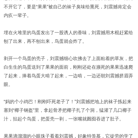
不开它了，要是“果果”被自己的袜子臭味给熏死，刘震撼肯定会
内疚一辈子。
埋在火堆里的鸟蛋发出了一股诱人的香味，刘震撼用木棍赶紧给
刨了出来，再不刨出来，鸟蛋就会炸了。
剥开一个鸟蛋的壳子，刘震撼细心吹拂去了上面粘着的草灰，把
白生生的鸟蛋送到了果果的面前，刚刚还处在濒死的果果迅速爬
了起来，捧着鸟蛋大啃了起来，一边啃，一边还朝刘震撼挤眉弄
眼。
“妈的个小鸡巴！刚刚吓死老子了！”刘震撼把地上的袜子拣起来
塞到“椰子钢盔”里，拿起骨矛把椰子扎了个洞，猛灌了几口椰子
汁，拈起个鸟蛋，把蛋壳一剥，一张嘴就囫囵吞进了肚子。
果果滴溜溜的小眼珠子看着刘震撼，好象特羡慕，它徒劳的学了