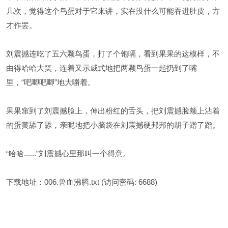
几次，觉得这个鸟蛋对于它来讲，实在没什么可能吞进肚皮，方
才作罢。
刘震撼连吃了五六颗鸟蛋，打了个饱嗝，看到果果的这模样，不
由得哈哈大笑，连着又示威式地把两颗鸟蛋一起扔到了嘴
里，“吧唧吧唧”地大嚼着。
果果窜到了刘震撼脸上，伸出粉红的舌头，把刘震撼脸颊上沾着
的蛋黄舔了舔，亲昵地把小脑袋在刘震撼硬邦邦的胡子蹭了蹭。
“哈哈......”刘震撼心里那叫一个得意。
下载地址：
006.兽血沸腾.txt
(访问密码: 6688)