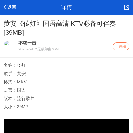
详情
黄安《传灯》国语高清 KTV必备可伴奏
[39MB]
不堪一击
+ 关注
2025-7-4
#无损单曲MP4
名称：传灯
歌手：黄安
格式：MKV
语言：国语
版本：流行歌曲
大小：39MB