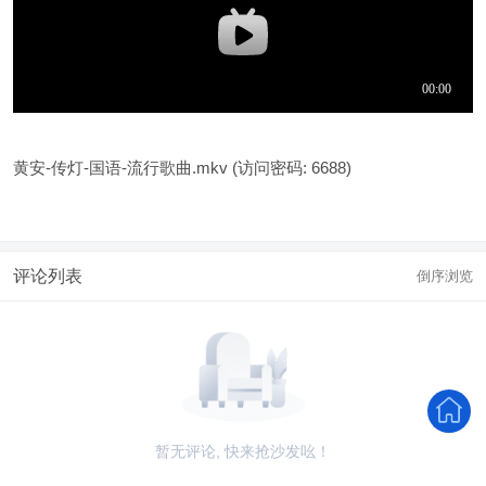
黄安-传灯-国语-流行歌曲.mkv
(访问密码: 6688)
评论列表
倒序浏览
暂无评论, 快来抢沙发吆！