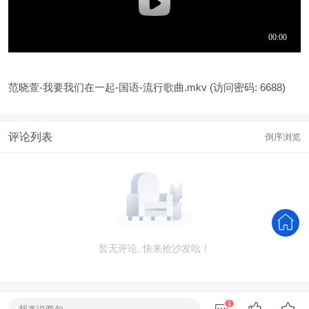
范晓萱-我要我们在一起-国语-流行歌曲.mkv
(访问密码: 6688)
评论列表
倒序浏览
暂无评论, 快来抢沙发吆！
1