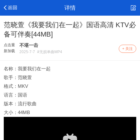
详情
范晓萱《我要我们在一起》国语高清 KTV必
备可伴奏[44MB]
不堪一击
点击重
+ 关注
新加载
2025-7-7
#无损单曲MP4
名称：我要我们在一起
歌手：范晓萱
格式：MKV
语言：国语
版本：流行歌曲
大小：44MB