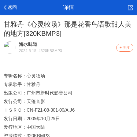
详情
甘雅丹《心灵牧场》那是花香鸟语歌甜人美
的地方[320KBMP3]
海水味道
+ 关注
2024-5-15
#320KBSMP3
专辑名称：心灵牧场
专辑歌手：甘雅丹
出版公司：广州市新时代影音公司
发行公司：天蓬音影
ＩＳＲＣ：CN-F21-08-301-00/A.J6
发行日期：2009年10月29日
发行地区：中国大陆
资源格式：320KBMP3