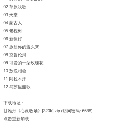
02 草原牧歌
03 天堂
04 蒙古人
05 老槐树
06 新疆好
07 掀起你的盖头来
08 克鲁伦河
09 可爱的一朵玫瑰花
10 敖包相会
11 阿拉木汗
12 乌苏里船歌
下载地址：
甘雅丹《心灵牧场》[320k].zip
(访问密码: 6688)
点击重新加载