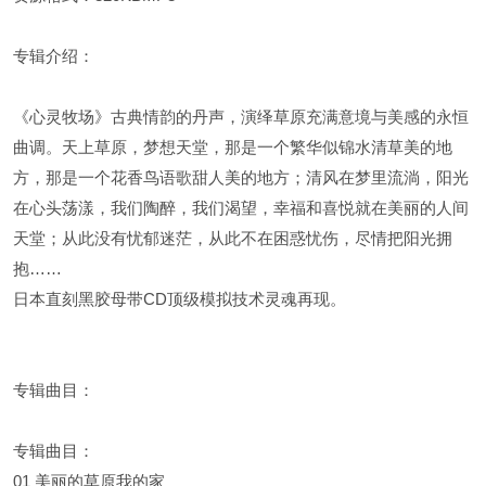
专辑介绍：
《心灵牧场》古典情韵的丹声，演绎草原充满意境与美感的永恒
曲调。天上草原，梦想天堂，那是一个繁华似锦水清草美的地
方，那是一个花香鸟语歌甜人美的地方；清风在梦里流淌，阳光
在心头荡漾，我们陶醉，我们渴望，幸福和喜悦就在美丽的人间
天堂；从此没有忧郁迷茫，从此不在困惑忧伤，尽情把阳光拥
抱……
日本直刻黑胶母带CD顶级模拟技术灵魂再现。
专辑曲目：
专辑曲目：
01 美丽的草原我的家