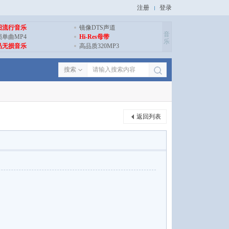
注册
登录
旧流行音乐
镜像DTS声道
音
损单曲MP4
Hi-Res母带
乐
品无损音乐
高品质320MP3
搜索
返回列表