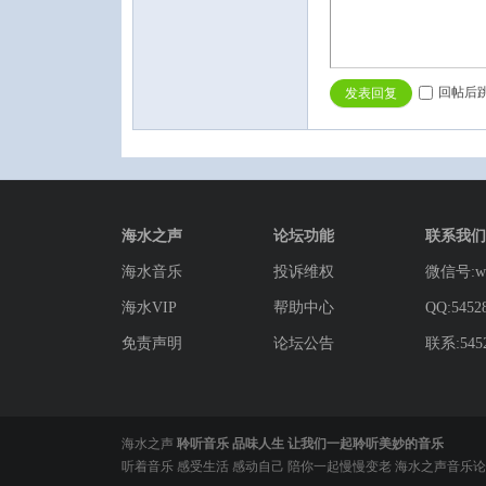
回帖后
发表回复
论
海水之声
论坛功能
联系我们
海水音乐
投诉维权
微信号:wg
海水VIP
帮助中心
QQ:5452
免责声明
论坛公告
联系:5452
坛
海水之声
聆听音乐 品味人生 让我们一起聆听美妙的音乐
听着音乐 感受生活 感动自己 陪你一起慢慢变老 海水之声音乐