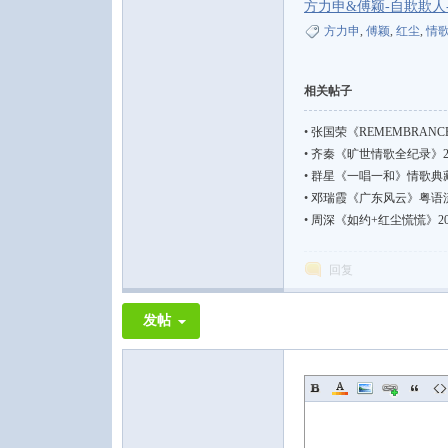
方力申&傅颖-自欺欺人-
方力申
,
傅颖
,
红尘
,
情
相关帖子
•
张国荣《REMEMBRANCE L
•
齐秦《旷世情歌全纪录》24
音
•
群星《一唱一和》情歌典藏集
•
邓瑞霞《广东风云》粤语流行【FL
•
周深《如约+红尘慌慌》2026年
回复
发帖
乐