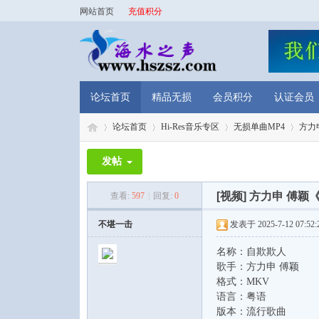
网站首页
充值积分
论坛首页
精品无损
会员积分
认证会员
论坛首页
Hi-Res音乐专区
无损单曲MP4
方力申
发帖
海
»
›
›
›
[视频]
方力申 傅颖《
查看:
597
|
回复:
0
不堪一击
发表于 2025-7-12 07:52:
名称：自欺欺人
歌手：方力申 傅颖
格式：MKV
语言：粤语
版本：流行歌曲