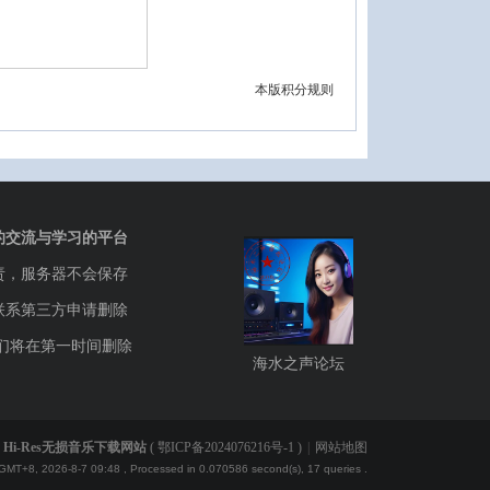
本版积分规则
的交流与学习的平台
责，服务器不会保存
联系第三方申请删除
们将在第一时间删除
海水之声论坛
Hi-Res无损音乐下载网站
(
鄂ICP备2024076216号-1
)
|
网站地图
GMT+8, 2026-8-7 09:48
, Processed in 0.070586 second(s), 17 queries .