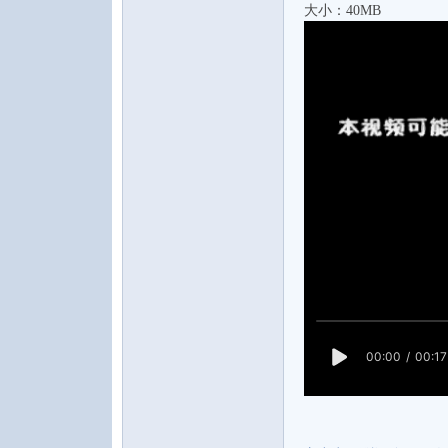
大小：40MB
水
之
声