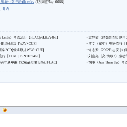
粤语-流行歌曲.mkv
(访问密码: 6688)
歌
,
粤语
eslie》粤语流行【FLAC|96kHz/24bit】
•
梁静茹《静茹&情歌 别再为他流
K纯金唱片[WAV+CUE]
•
罗文《家变》粤语流行【FLAC |
2CD[低速原抓WAV+CUE]
•
许志安《2002许志安 拉 阔演
AC | 192kHz/24bit】
•
刘嘉亮《亮·情歌2》感动华
新单曲[192臻品母带 |24bit |FLAC]
•
胡琳《Jazz Them Up》粤语爵