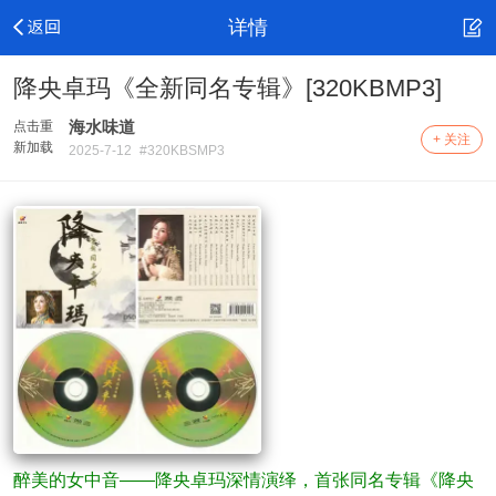
详情
降央卓玛《全新同名专辑》[320KBMP3]
海水味道
点击重
+ 关注
新加载
2025-7-12
#320KBSMP3
醉美的女中音——降央卓玛深情演绎，首张同名专辑《降央