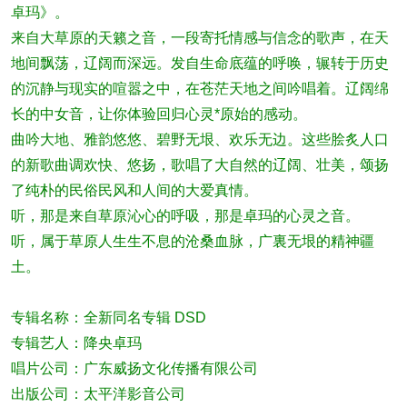
卓玛》。
来自大草原的天籁之音，一段寄托情感与信念的歌声，在天
地间飘荡，辽阔而深远。发自生命底蕴的呼唤，辗转于历史
的沉静与现实的喧嚣之中，在苍茫天地之间吟唱着。辽阔绵
长的中女音，让你体验回归心灵*原始的感动。
曲吟大地、雅韵悠悠、碧野无垠、欢乐无边。这些脍炙人口
的新歌曲调欢快、悠扬，歌唱了大自然的辽阔、壮美，颂扬
了纯朴的民俗民风和人间的大爱真情。
听，那是来自草原沁心的呼吸，那是卓玛的心灵之音。
听，属于草原人生生不息的沧桑血脉，广裏无垠的精神疆
土。
专辑名称：全新同名专辑 DSD
专辑艺人：降央卓玛
唱片公司：广东威扬文化传播有限公司
出版公司：太平洋影音公司