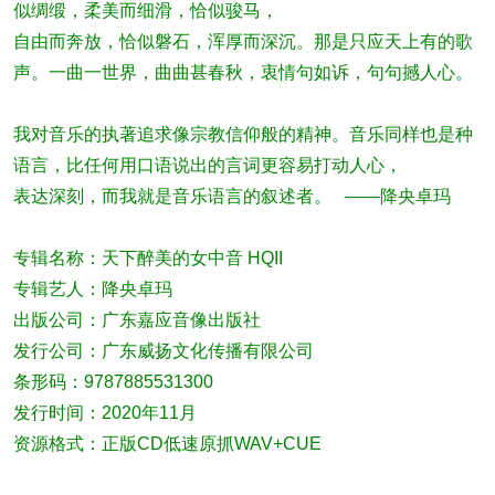
似绸缎，柔美而细滑，恰似骏马，
自由而奔放，恰似磐石，浑厚而深沉。那是只应天上有的歌
声。一曲一世界，曲曲甚春秋，衷情句如诉，句句撼人心。
我对音乐的执著追求像宗教信仰般的精神。音乐同样也是种
语言，比任何用口语说出的言词更容易打动人心，
表达深刻，而我就是音乐语言的叙述者。 ——降央卓玛
专辑名称：天下醉美的女中音 HQII
专辑艺人：降央卓玛
出版公司：广东嘉应音像出版社
发行公司：广东威扬文化传播有限公司
条形码：9787885531300
发行时间：2020年11月
资源格式：正版CD低速原抓WAV+CUE