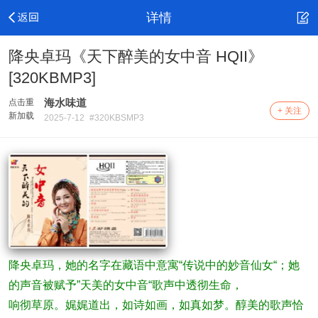
详情
降央卓玛《天下醉美的女中音 HQII》
[320KBMP3]
海水味道
点击重
+ 关注
新加载
2025-7-12
#320KBSMP3
降央卓玛，她的名字在藏语中意寓“传说中的妙音仙女“；她
的声音被赋予”天美的女中音“歌声中透彻生命，
响彻草原。娓娓道出，如诗如画，如真如梦。醇美的歌声恰